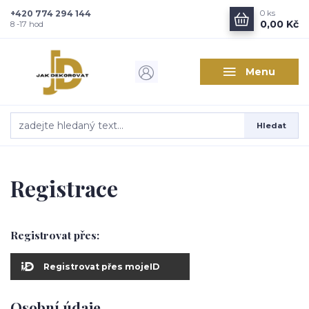
+420 774 294 144
0
ks
0,00 Kč
8 -17 hod
Menu
Hledat
Registrace
Registrovat přes:
Registrovat přes mojeID
Osobní údaje