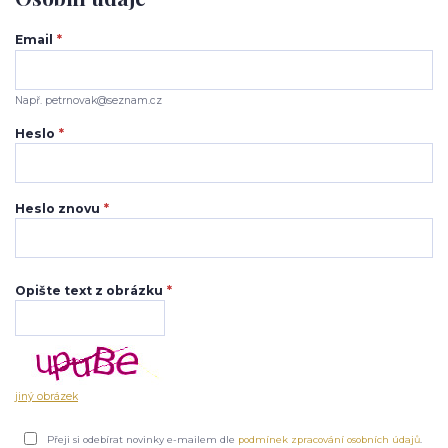
Email
*
Např. petrnovak@seznam.cz
Heslo
*
Heslo znovu
*
Opište text z obrázku
*
jiný obrázek
Přeji si odebírat novinky e-mailem dle
podmínek zpracování osobních údajů
.