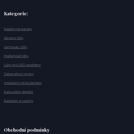
Kategorie:
Nástěnné panely
Stropní lišty
Lemovací lišty
Podlahové lišty
Lišty pro LED osvětlení
Dekorativní prvky
Instalační příslušenství
Kalkulátor lepidla
Katalogy a vzorky
Obchodní podmínky