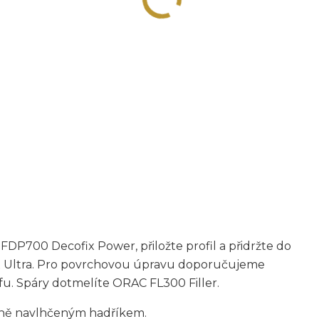
FDP700 Decofix Power, přiložte profil a přidržte do
x Ultra. Pro povrchovou úpravu doporučujeme
éfu. Spáry dotmelíte ORAC FL300 Filler.
rně navlhčeným hadříkem.