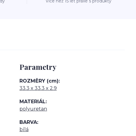
ždý
Více než 15 let praxe s produkty
Parametry
ROZMĚRY (cm)
33.3 x 33.3 x 2.9
MATERIÁL
polyuretan
BARVA
bílá