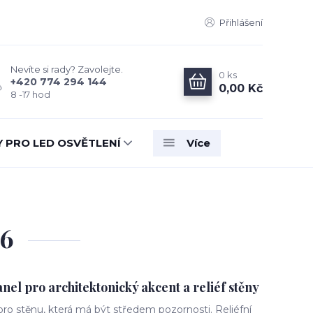
Přihlášení
Nevíte si rady? Zavolejte.
0
ks
+420 774 294 144
0,00 Kč
8 -17 hod
Y PRO LED OSVĚTLENÍ
Více
06
l pro architektonický akcent a reliéf stěny
o stěnu, která má být středem pozornosti. Reliéfní