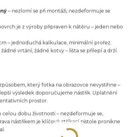
sný
– nezlomí se při montáži, nezdeformuje se
povrch je z výroby připraven k nátěru – jeden nebo
 cm – jednoduchá kalkulace, minimální prořez.
 žádné vrtání, žádné kotvy – lišta se přilepí a drží.
působem, který fotka na obrazovce nevystihne –
ejlepší výsledek doporučujeme nástřik. Uplatnění
entativních prostor.
o celou dobu životnosti – nezdeformuje se,
va nástřikem je klíčová: stříkací pistole pronikne
al.