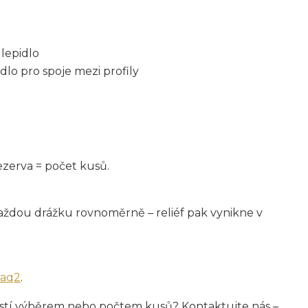
lepidlo
dlo pro spoje mezi profily
ezerva = počet kusů.
 každou drážku rovnoměrně – reliéf pak vynikne v
faq2
.
i jistí výběrem nebo počtem kusů? Kontaktujte nás –