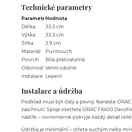
Technické parametry
Parametr
Hodnota
Délka
33.3 cm
Výška
33.3 cm
Šířka
2.9 cm
Materiál
Purotouch
Povrch
Bílá-přetíratelná
Odolnost
Velmi odolné
Instalace
Lepení
Instalace a údržba
Podklad musí být čistý a pevný. Naneste ORAC 
zaschnutí. Spoje ošetřete ORAC FX400 Decofi
nástřik – rovnoměrně pokryje každý detail reli
Údržba je minimální – otřete suchým nebo mí