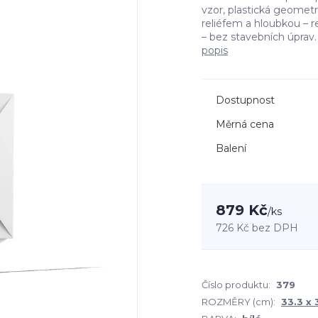
vzor, plastická geometr
reliéfem a hloubkou – r
– bez stavebních úprav. 
popis
Dostupnost
Měrná cena
Balení
879 Kč
/
ks
726 Kč
bez DPH
Číslo produktu:
379
ROZMĚRY (cm):
33.3 x 