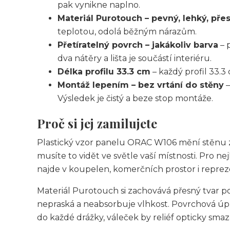
pak vynikne naplno.
Materiál Purotouch – pevný, lehký, pře
teplotou, odolá běžným nárazům.
Přetíratelný povrch – jakákoliv barva
– 
dva nátěry a lišta je součástí interiéru.
Délka profilu 33.3 cm
– každý profil 33.3
Montáž lepením – bez vrtání do stěny
–
Výsledek je čistý a beze stop montáže.
Proč si jej zamilujete
Plastický vzor panelu ORAC W106 mění stěnu z
musíte to vidět ve světle vaší místnosti. Pro n
najde v koupelen, komerčních prostor i reprez
Materiál Purotouch si zachovává přesný tvar p
nepraská a neabsorbuje vlhkost. Povrchová úpra
do každé drážky, váleček by reliéf opticky smaz