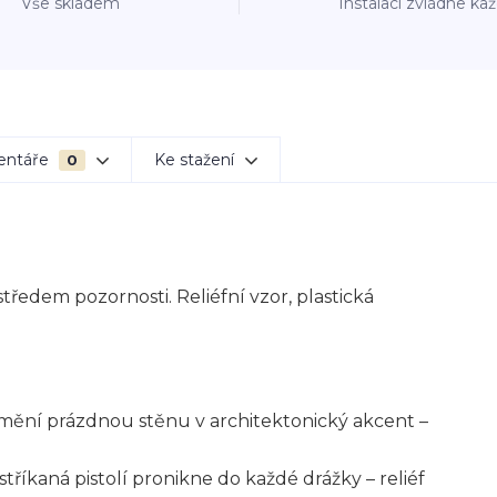
Vše skladem
Instalaci zvládne ka
entáře
Ke stažení
0
ředem pozornosti. Reliéfní vzor, plastická
omění prázdnou stěnu v architektonický akcent –
tříkaná pistolí pronikne do každé drážky – reliéf