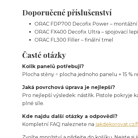
Doporučené příslušenství
ORAC FDP700 Decofix Power – montážní 
ORAC FX400 Decofix Ultra – spojovací lepi
ORAC FL300 Filler – finální tmel
Časté otázky
Kolik panelů potřebuji?
Plocha stěny ÷ plocha jednoho panelu + 15 % r
Jaká povrchová úprava je nejlepší?
Pro nejlepší výsledek: nástřik. Pistole pokryje
plné síle.
Kde najdu další otázky a odpovědi?
Kompletní FAQ naleznete na
jakdekorovat.cz/
Zvolte množství a přidejte do košíku. Nejste s