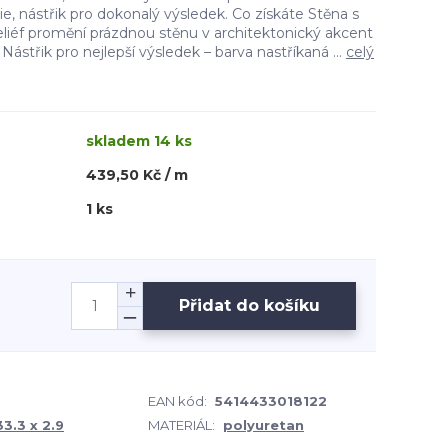
ie, nástřik pro dokonalý výsledek. Co získáte Stěna s
eliéf promění prázdnou stěnu v architektonický akcent
Nástřik pro nejlepší výsledek – barva nastříkaná ...
celý
skladem 14 ks
439,50 Kč / m
1 ks
Přidat do košíku
EAN kód:
5414433018122
33.3 x 2.9
MATERIÁL:
polyuretan