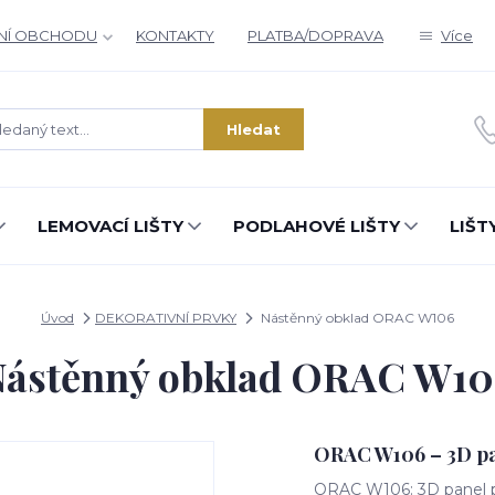
NÍ OBCHODU
KONTAKTY
PLATBA/DOPRAVA
Více
Hledat
LEMOVACÍ LIŠTY
PODLAHOVÉ LIŠTY
LIŠT
Úvod
DEKORATIVNÍ PRVKY
Nástěnný obklad ORAC W106
ástěnný obklad ORAC W1
ORAC W106 – 3D pane
ORAC W106: 3D panel pr