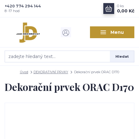
+420 774 294 144
0
ks
Zajímá vás, co nového v
0,00 Kč
8 -17 hod
designu interiérů?
Menu
Kam poslat informaci o novinkách v interiérovém designu?
Odeslat
Hledat
Přeji si odebírat novinky e-mailem dle
podmínek zpracování
osobních údajů
.
Úvod
DEKORATIVNÍ PRVKY
Dekorační prvek ORAC D170
Souhlasím se
zpracováním osobních údajů
pro účely registrace.
Dekorační prvek ORAC D170
Zavřít