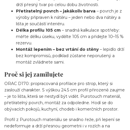
drží přesný tvar po celou dobu životnosti.
Přetíratelný povrch – jakákoliv barva
– povrch je z
výroby připraven k nátěru – jeden nebo dva nátěry a
lišta je součástí interiéru.
Délka profilu 105 cm
– snadná kalkulace spotřeby:
měřte délku úseku, vydělte 105 cm a přidejte 10–15 %
rezervu.
Montáž lepením – bez vrtání do stěny
– lepidlo drží
bez kompromisů, podklad zůstane neporušený a
montáž zvládnete sami.
Proč si jej zamilujete
ORAC D170: propracovaná profilace pro strop, který si
zaslouží charakter. S výškou 24.5 cm profil přirozeně zaujme
– je to lišta, která se nestydí být vidět. Purotouch materiál,
přetíratelný povrch, montáž za odpoledne. Hodí se do
obývacích pokojů, kuchyní, chodeb i komerčních prostor.
Profil z Purotouch materiálu se snadno řeže, při lepení se
nedeformuje a drží přesnou geometrii i v rozích a na