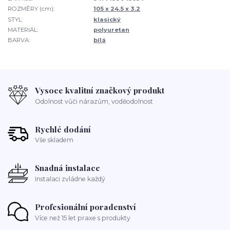
ROZMĚRY (cm):
105 x 24.5 x 3.2
STYL:
klasický
MATERIÁL:
polyuretan
BARVA:
bílá
Vysoce kvalitní značkový produkt
Odolnost vůči nárazům, voděodolnost
Rychlé dodání
Vše skladem
Snadná instalace
Instalaci zvládne každý
Profesionální poradenství
Více než 15 let praxe s produkty