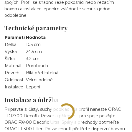
spojích. Profil se snadno řeže pokosnicí nebo řezacím
boxem a instalace lepením zvládnete sami za jedno
odpoledne.
Technické parametry
Parametr
Hodnota
Délka
105 cm
Výška
24.5 cm
Šířka
3.2 cm
Materiál
Purotouch
Povrch
Bílá-přetíratelná
Odolnost
Velmi odolné
Instalace
Lepení
Instalace a údržba
Připravte si čistý, suchý podklad. Na profil naneste ORAC
FDP700 Decofix Power a přilepte – pro spoje použijte
ORAC FX400 Decofix Ultra. Spáry a přechody dotmelíte
ORAC FL300 Filler. Po zaschnutí přetřete disperzní barvou.