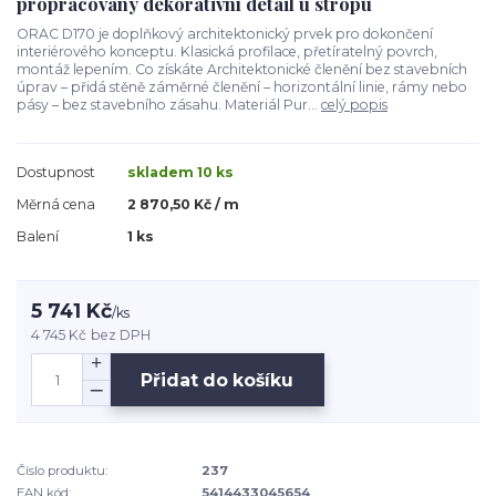
propracovaný dekorativní detail u stropu
ORAC D170 je doplňkový architektonický prvek pro dokončení
interiérového konceptu. Klasická profilace, přetíratelný povrch,
montáž lepením. Co získáte Architektonické členění bez stavebních
úprav – přidá stěně záměrné členění – horizontální linie, rámy nebo
pásy – bez stavebního zásahu. Materiál Pur...
celý popis
Dostupnost
skladem 10 ks
Měrná cena
2 870,50 Kč / m
Balení
1 ks
5 741 Kč
/
ks
4 745 Kč
bez DPH
Přidat do košíku
Číslo produktu:
237
EAN kód:
5414433045654