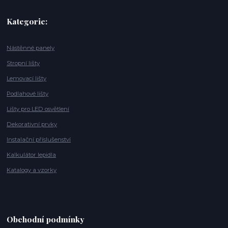
Kategorie:
Nástěnné panely
Stropní lišty
Lemovací lišty
Podlahové lišty
Lišty pro LED osvětlení
Dekorativní prvky
Instalační příslušenství
Kalkulátor lepidla
Katalogy a vzorky
Obchodní podmínky