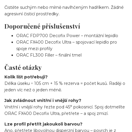
Čistěte suchým nebo mírně navlhčeným hadříkem. Žádné
agresivní čisticí prostředky.
Doporučené příslušenství
ORAC FDP700 Decofix Power – montážní lepidlo
ORAC FX400 Decofix Ultra – spojovací lepidlo pro
spoje mezi profily
ORAC FL300 Filler – finální tmel
Časté otázky
Kolik lišt potřebuji?
Délka úseku ÷ 105 cm + 15 % rezerva = počet kusů. Raději o
jeden víc než o jeden méně.
Jak zvládnout vnitřní i vnější rohy?
Vnitřní i vnější rohy řezte pod 45° pokosnicí. Spoj dotmelíte
ORAC FX400 Decofix Ultra, přetřete – a spoj zmizí.
Lze profil přetřít jakoukoli barvou?
Ano, přetřete libovolnou disperzní barvou – povrch je z