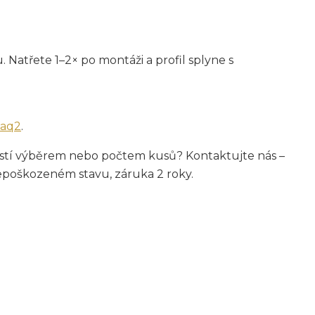
 Natřete 1–2× po montáži a profil splyne s
faq2
.
i jistí výběrem nebo počtem kusů? Kontaktujte nás –
epoškozeném stavu, záruka 2 roky.