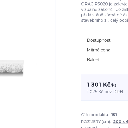
ORAC P3020 je zakryje k
vizuálně zakončí. Co zí
přidá stěně záměrné čle
stavebního z...
celý pop
Dostupnost
Měrná cena
Balení
1 301 Kč
/
ks
1 075 Kč
bez DPH
Číslo produktu:
151
ROZMĚRY (cm):
200 x 6