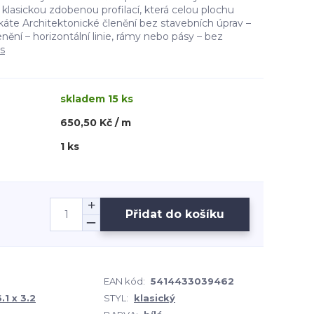
lasickou zdobenou profilací, která celou plochu
skáte Architektonické členění bez stavebních úprav –
nění – horizontální linie, rámy nebo pásy – bez
is
skladem 15 ks
650,50 Kč / m
1 ks
Přidat do košíku
EAN kód:
5414433039462
.1 x 3.2
STYL:
klasický