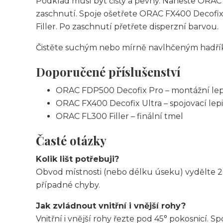
Podklad musí být čistý a pevný. Naneste ORAC F
zaschnutí. Spoje ošetřete ORAC FX400 Decofix
Filler. Po zaschnutí přetřete disperzní barvou.
Čistěte suchým nebo mírně navlhčeným hadříkem
Doporučené příslušenství
ORAC FDP500 Decofix Pro – montážní lep
ORAC FX400 Decofix Ultra – spojovací lepi
ORAC FL300 Filler – finální tmel
Časté otázky
Kolik lišt potřebuji?
Obvod místnosti (nebo délku úseku) vydělte 2
případné chyby.
Jak zvládnout vnitřní i vnější rohy?
Vnitřní i vnější rohy řezte pod 45° pokosnicí. 