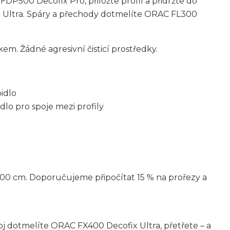
DP500 Decofix Pro, přiložte profil a přidržte do
 Ultra. Spáry a přechody dotmelíte ORAC FL300
. Žádné agresivní čisticí prostředky.
idlo
dlo pro spoje mezi profily
00 cm. Doporučujeme připočítat 15 % na prořezy a
Spoj dotmelíte ORAC FX400 Decofix Ultra, přetřete – a