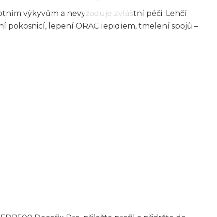
ním výkyvům a nevyžaduje zvláštní péči. Lehčí
ání pokosnicí, lepení ORAC lepidlem, tmelení spojů –