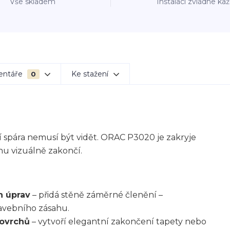
Vše skladem
Instalaci zvládne ka
entáře
Ke stažení
0
 spára nemusí být vidět. ORAC P3020 je zakryje
hu vizuálně zakončí.
h úprav
– přidá stěně záměrné členění –
tavebního zásahu.
povrchů
– vytvoří elegantní zakončení tapety nebo