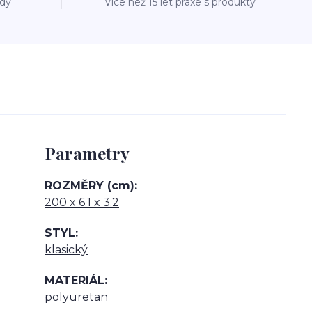
ždý
Více než 15 let praxe s produkty
Parametry
ROZMĚRY (cm)
200 x 6.1 x 3.2
STYL
klasický
MATERIÁL
polyuretan