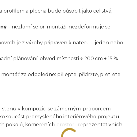
a profilem a plocha bude působit jako celistvá,
sný
– nezlomí se při montáži, nezdeformuje se
povrch je z výroby připraven k nátěru – jeden nebo
adní plánování: obvod místnosti ÷ 200 cm + 15 %
 montáž za odpoledne: přilepte, přidržte, přetřete.
 stěnu v kompozici se záměrnými proporcemi.
jako součást promyšleného interiérového projektu.
h pokojů, komerčních prostor i reprezentativních