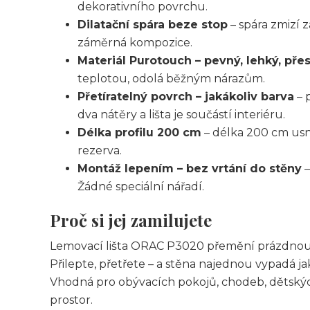
dekorativního povrchu.
Dilatační spára beze stop
– spára zmizí z
záměrná kompozice.
Materiál Purotouch – pevný, lehký, pře
teplotou, odolá běžným nárazům.
Přetíratelný povrch – jakákoliv barva
– 
dva nátěry a lišta je součástí interiéru.
Délka profilu 200 cm
– délka 200 cm usn
rezerva.
Montáž lepením – bez vrtání do stěny
–
Žádné speciální nářadí.
Proč si jej zamilujete
Lemovací lišta ORAC P3020 přemění prázdnou
Přilepte, přetřete – a stěna najednou vypadá 
Vhodná pro obývacích pokojů, chodeb, dětskýc
prostor.