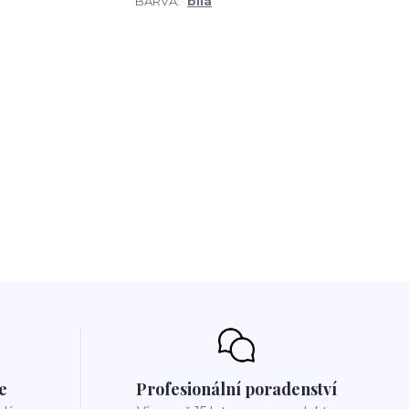
BARVA:
bílá
e
Profesionální poradenství