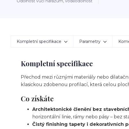
Odolnost vůči nárazům, voděodolnost
Kompletní specifikace
Parametry
Kom
Kompletní specifikace
Přechod mezi různými materiály nebo dilatační
klasickou zdobenou profilací, která celou ploc
Co získáte
Architektonické členění bez stavebníc
horizontální linie, rámy nebo pásy – bez s
Čistý finishing tapety i dekorativních 