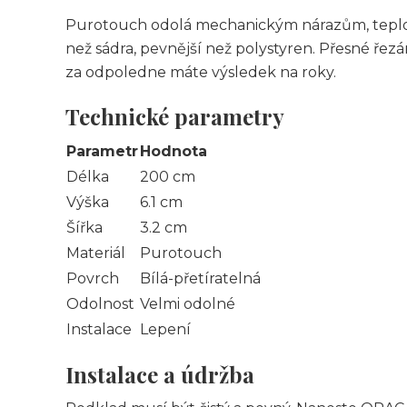
Purotouch odolá mechanickým nárazům, teplot
než sádra, pevnější než polystyren. Přesné řez
za odpoledne máte výsledek na roky.
Technické parametry
Parametr
Hodnota
Délka
200 cm
Výška
6.1 cm
Šířka
3.2 cm
Materiál
Purotouch
Povrch
Bílá-přetíratelná
Odolnost
Velmi odolné
Instalace
Lepení
Instalace a údržba