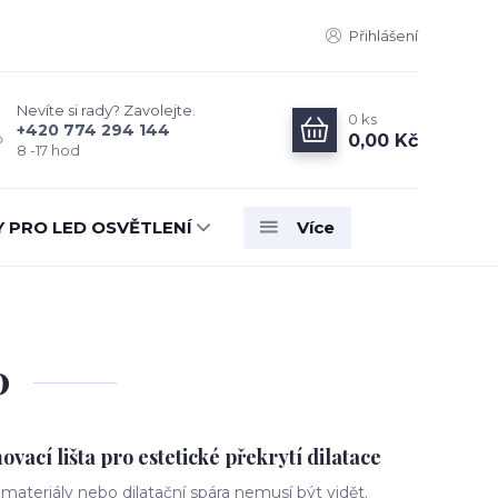
Přihlášení
Nevíte si rady? Zavolejte.
0
ks
+420 774 294 144
0,00 Kč
8 -17 hod
Y PRO LED OSVĚTLENÍ
Více
0
cí lišta pro estetické překrytí dilatace
ateriály nebo dilatační spára nemusí být vidět.