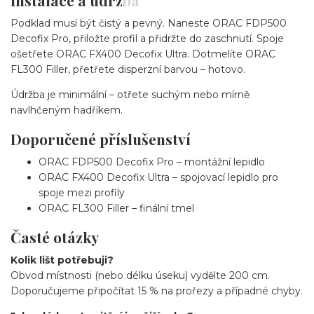
Podklad musí být čistý a pevný. Naneste ORAC FDP500
Decofix Pro, přiložte profil a přidržte do zaschnutí. Spoje
ošetřete ORAC FX400 Decofix Ultra. Dotmelíte ORAC
FL300 Filler, přetřete disperzní barvou – hotovo.
Údržba je minimální – otřete suchým nebo mírně
navlhčeným hadříkem.
Doporučené příslušenství
ORAC FDP500 Decofix Pro – montážní lepidlo
ORAC FX400 Decofix Ultra – spojovací lepidlo pro
spoje mezi profily
ORAC FL300 Filler – finální tmel
Časté otázky
Kolik lišt potřebuji?
Obvod místnosti (nebo délku úseku) vydělte 200 cm.
Doporučujeme připočítat 15 % na prořezy a případné chyby.