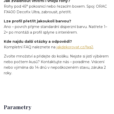
Jak zvládnout vnitřní i vnější rohy?
Rohy pod 45° pokosnicí nebo řezacím boxem. Spoj: ORAC
FX400 Decofix Ultra, zabrousit, přetřít.
Lze profil přetřít jakoukoli barvou?
Ano – povrch přijme standardní disperzní barvu. Natřete 1–
2× po montáži a profil splyne s interiérem.
Kde najdu další otázky a odpovědi?
Kompletní FAQ naleznete na
jakdekorovat.cz/faq2
.
Zvolte množství a přidejte do košíku. Nejste si jistí výběrem
nebo počtem kusů? Kontaktujte nás – poradíme. Vrácení
nebo výměna do 14 dnů v nepoškozeném stavu, záruka 2
roky.
Parametry