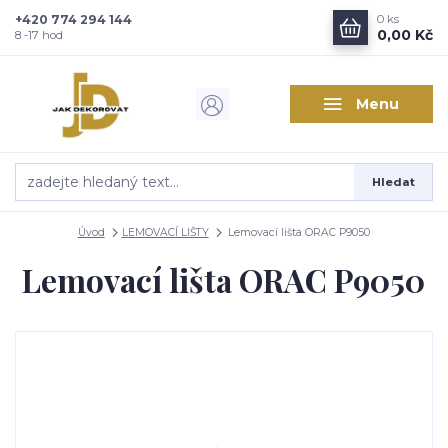
+420 774 294 144
0
ks
Zajímá vás, co nového v
0,00 Kč
8 -17 hod
designu interiérů?
Menu
Kam poslat informaci o novinkách v interiérovém designu?
Odeslat
Hledat
Přeji si odebírat novinky e-mailem dle
podmínek zpracování
osobních údajů
.
Úvod
LEMOVACÍ LIŠTY
Lemovací lišta ORAC P9050
Souhlasím se
zpracováním osobních údajů
pro účely registrace.
Lemovací lišta ORAC P9050
Zavřít