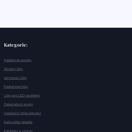
Kategorie:
Nástěnné panely
Stropní lišty
Lemovací lišty
Podlahové lišty
Lišty pro LED osvětlení
Dekorativní prvky
Instalační příslušenství
Kalkulátor lepidla
Katalogy a vzorky