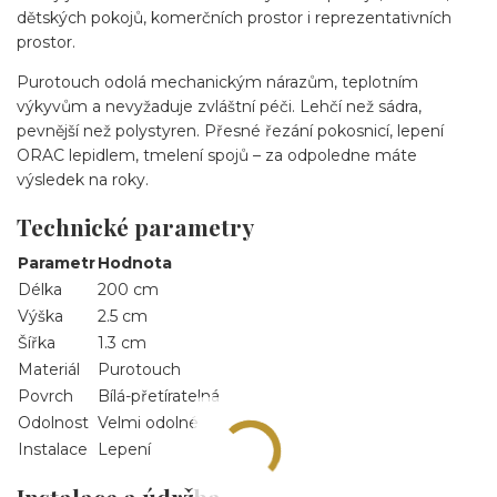
dětských pokojů, komerčních prostor i reprezentativních
prostor.
Purotouch odolá mechanickým nárazům, teplotním
výkyvům a nevyžaduje zvláštní péči. Lehčí než sádra,
pevnější než polystyren. Přesné řezání pokosnicí, lepení
ORAC lepidlem, tmelení spojů – za odpoledne máte
výsledek na roky.
Technické parametry
Parametr
Hodnota
Délka
200 cm
Výška
2.5 cm
Šířka
1.3 cm
Materiál
Purotouch
Povrch
Bílá-přetíratelná
Odolnost
Velmi odolné
Instalace
Lepení
Instalace a údržba