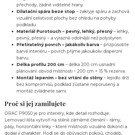
přechody, žádné viditelné hrany.
Dilatační spára beze stop
– zakryje spáru a zachová
vizuální celistvost plochy bez ohledu na pohyby
podkladu.
Materiál Purotouch – pevný, lehký, přesný
– lehký,
pevný, přesný – a výrazně odolnější než polystyren.
Přetíratelný povrch – jakákoliv barva
– přizpůsobte
barvě interiéru – povrch přijme jakoukoliv disperzní
barvu.
Délka profilu 200 cm
– délka 200 cm usnadní
plánování: obvod místnosti ÷ 200 cm + 15 % rezerva.
Montáž lepením – bez vrtání do stěny
– lepidlo drží
bez kompromisů, podklad zůstane neporušený a
montáž zvládnete sami.
Proč si jej zamilujete
ORAC P9050 je pro interiéry, kde detail rozhoduje.
Lemovací lišta vytvoří na stěně záměrné členění – rámy,
pásy, horizontální linky – které místnosti vizuálně dokončí a
dodají jí charakter. Hodí se do obývacích pokojů, chodeb,