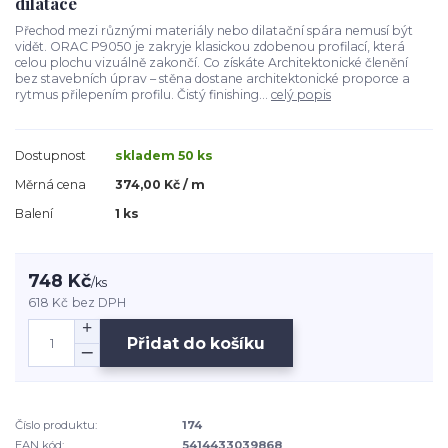
dilatace
Přechod mezi různými materiály nebo dilatační spára nemusí být
vidět. ORAC P9050 je zakryje klasickou zdobenou profilací, která
celou plochu vizuálně zakončí. Co získáte Architektonické členění
bez stavebních úprav – stěna dostane architektonické proporce a
rytmus přilepením profilu. Čistý finishing...
celý popis
Dostupnost
skladem 50 ks
Měrná cena
374,00 Kč / m
Balení
1 ks
748 Kč
/
ks
618 Kč
bez DPH
Přidat do košíku
Číslo produktu:
174
EAN kód:
5414433039868