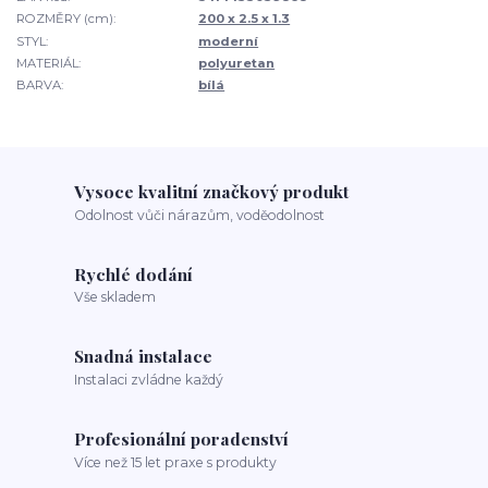
ROZMĚRY (cm):
200 x 2.5 x 1.3
STYL:
moderní
MATERIÁL:
polyuretan
BARVA:
bílá
Vysoce kvalitní značkový produkt
Odolnost vůči nárazům, voděodolnost
Rychlé dodání
Vše skladem
Snadná instalace
Instalaci zvládne každý
Profesionální poradenství
Více než 15 let praxe s produkty