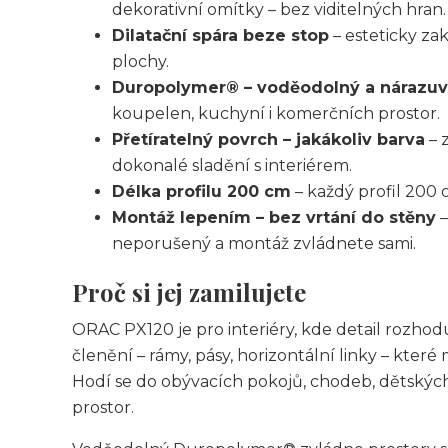
dekorativní omítky – bez viditelných hran.
Dilatační spára beze stop
– esteticky zak
plochy.
Duropolymer® – voděodolný a nárazu
koupelen, kuchyní i komerčních prostor.
Přetíratelný povrch – jakákoliv barva
– 
dokonalé sladění s interiérem.
Délka profilu 200 cm
– každý profil 200 
Montáž lepením – bez vrtání do stěny
–
neporušený a montáž zvládnete sami.
Proč si jej zamilujete
ORAC PX120 je pro interiéry, kde detail rozhod
členění – rámy, pásy, horizontální linky – které 
Hodí se do obývacích pokojů, chodeb, dětských
prostor.