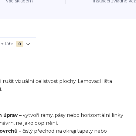
Vše skladem
Instalaci zvládne ka
entáře
0
ušit vizuální celistvost plochy. Lemovací lišta
.
h úprav
– vytvoří rámy, pásy nebo horizontální linky
návrh, ne jako doplnění.
povrchů
– čistý přechod na okraji tapety nebo