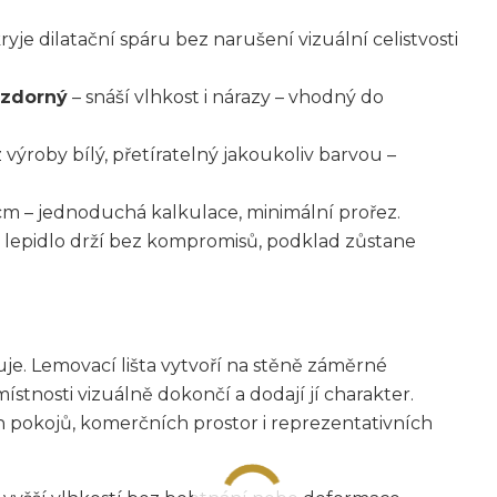
ryje dilatační spáru bez narušení vizuální celistvosti
vzdorný
– snáší vlhkost i nárazy – vhodný do
z výroby bílý, přetíratelný jakoukoliv barvou –
cm – jednoduchá kalkulace, minimální prořez.
 lepidlo drží bez kompromisů, podklad zůstane
uje. Lemovací lišta vytvoří na stěně záměrné
místnosti vizuálně dokončí a dodají jí charakter.
 pokojů, komerčních prostor i reprezentativních