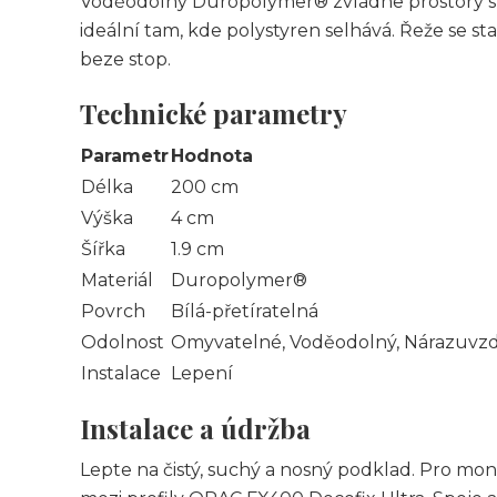
Voděodolný Duropolymer® zvládne prostory s 
ideální tam, kde polystyren selhává. Řeže se s
beze stop.
Technické parametry
Parametr
Hodnota
Délka
200 cm
Výška
4 cm
Šířka
1.9 cm
Materiál
Duropolymer®
Povrch
Bílá-přetíratelná
Odolnost
Omyvatelné, Voděodolný, Nárazuvzd
Instalace
Lepení
Instalace a údržba
Lepte na čistý, suchý a nosný podklad. Pro mo