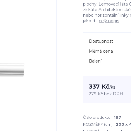
plochy. Lemovací lišta 
získáte Architektonické
nebo horizontální linky
jako d...
celý popis
Dostupnost
Měrná cena
Balení
337 Kč
/
ks
279 Kč
bez DPH
Číslo produktu:
187
ROZMĚRY (cm):
200 x 4