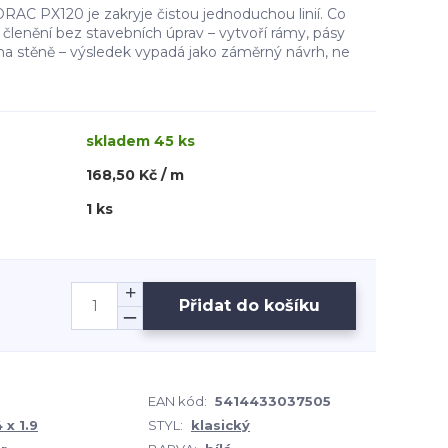
ORAC PX120 je zakryje čistou jednoduchou linií. Co
 členění bez stavebních úprav – vytvoří rámy, pásy
 na stěně – výsledek vypadá jako záměrný návrh, ne
skladem 45 ks
168,50 Kč / m
1 ks
Přidat do košíku
EAN kód:
5414433037505
 x 1.9
STYL:
klasický