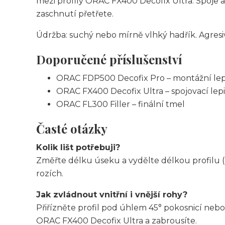
mezi profily ORAC FX400 Decofix Ultra. Spoje 
zaschnutí přetřete.
Údržba: suchý nebo mírně vlhký hadřík. Agresiv
Doporučené příslušenství
ORAC FDP500 Decofix Pro – montážní lep
ORAC FX400 Decofix Ultra – spojovací lepi
ORAC FL300 Filler – finální tmel
Časté otázky
Kolik lišt potřebuji?
Změřte délku úseku a vydělte délkou profilu (
rozích.
Jak zvládnout vnitřní i vnější rohy?
Přiřízněte profil pod úhlem 45° pokosnicí ne
ORAC FX400 Decofix Ultra a zabrousíte.