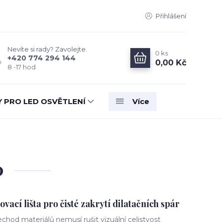
Přihlášení
Nevíte si rady? Zavolejte.
0
ks
+420 774 294 144
0,00 Kč
8 -17 hod
Y PRO LED OSVĚTLENÍ
Více
0
cí lišta pro čisté zakrytí dilatačních spár
echod materiálů nemusí rušit vizuální celistvost