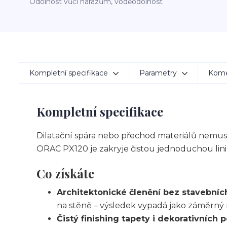
Odolnost vůči nárazům, voděodolnost
Kompletní specifikace
Parametry
Kom
Kompletní specifikace
Dilatační spára nebo přechod materiálů nemusí r
ORAC PX120 je zakryje čistou jednoduchou linií
Co získáte
Architektonické členění bez stavebníc
na stěně – výsledek vypadá jako záměrný 
Čistý finishing tapety i dekorativních 