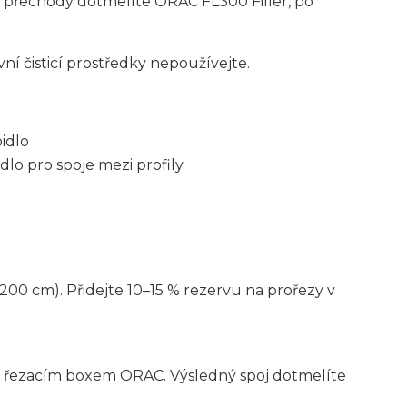
a přechody dotmelíte ORAC FL300 Filler, po
ní čisticí prostředky nepoužívejte.
idlo
dlo pro spoje mezi profily
200 cm). Přidejte 10–15 % rezervu na prořezy v
bo řezacím boxem ORAC. Výsledný spoj dotmelíte