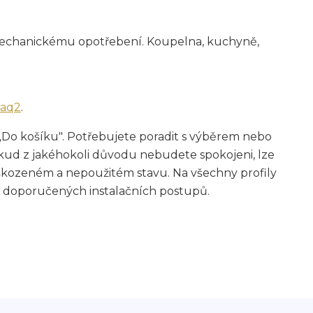
 mechanickému opotřebení. Koupelna, kuchyně,
faq2
.
„Do košíku". Potřebujete poradit s výběrem nebo
ud z jakéhokoli důvodu nebudete spokojeni, lze
škozeném a nepoužitém stavu. Na všechny profily
 doporučených instalačních postupů.