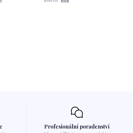
r
BARVA:
bílá
e
Profesionální poradenství