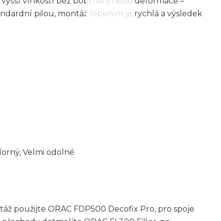
vyšší vlhkostí bez bobtnání nebo deformace –
tandardní pilou, montáž lepením je rychlá a výsledek
orný, Velmi odolné
ntáž použijte ORAC FDP500 Decofix Pro, pro spoje