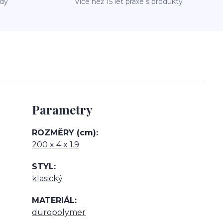
ždý
Více než 15 let praxe s produkty
Parametry
ROZMĚRY (cm)
200 x 4 x 1.9
STYL
klasický
MATERIÁL
duropolymer