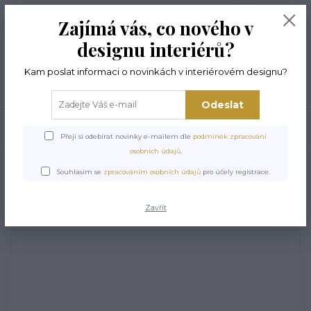
+420 774 294 144
0
ks
Zajímá vás, co nového v
0,00 Kč
8 -17 hod
designu interiérů?
Menu
Kam poslat informaci o novinkách v interiérovém designu?
Odeslat
Hledat
Přeji si odebírat novinky e-mailem dle
podmínek zpracování
osobních údajů
.
Úvod
LEMOVACÍ LIŠTY
Lemovací lišta ORAC PX169
Souhlasím se
zpracováním osobních údajů
pro účely registrace.
Lemovací lišta ORAC PX169
Zavřít