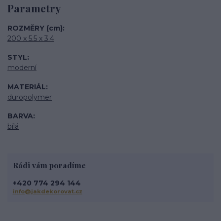
Parametry
ROZMĚRY (cm)
200 x 5.5 x 3.4
STYL
moderní
MATERIÁL
duropolymer
BARVA
bílá
Rádi vám poradíme
+420 774 294 144
info@jakdekorovat.cz