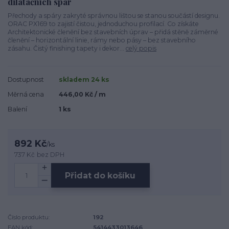
dilatačních spár
Přechody a spáry zakryté správnou lištou se stanou součástí designu.
ORAC PX169 to zajistí čistou, jednoduchou profilací. Co získáte
Architektonické členění bez stavebních úprav – přidá stěně záměrné
členění – horizontální linie, rámy nebo pásy – bez stavebního
zásahu. Čistý finishing tapety i dekor...
celý popis
Dostupnost
skladem 24 ks
Měrná cena
446,00 Kč / m
Balení
1 ks
892 Kč
/
ks
737 Kč
bez DPH
Přidat do košíku
Číslo produktu:
192
EAN kód:
5414433013646