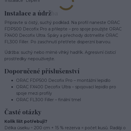
Instalace
Lepení
Instalace a údržba
Připravte si čistý, suchý podklad. Na profil naneste ORAC
FDP500 Decofix Pro a přilepte – pro spoje použijte ORAC
FX400 Decofix Ultra. Spáry a přechody dotmelíte ORAC
FL300 Filler. Po zaschnutí přetřete disperzní barvou.
Údržba: suchý nebo mírně vlhký hadřík. Agresivní čisticí
prostředky nepoužívejte.
Doporučené příslušenství
ORAC FDP500 Decofix Pro – montážní lepidlo
ORAC FX400 Decofix Ultra – spojovací lepidlo pro
spoje mezi profily
ORAC FL300 Filler – finální tmel
Časté otázky
Kolik lišt potřebuji?
Délka úseku ÷ 200 cm + 15 % rezerva = počet kusů. Raději o