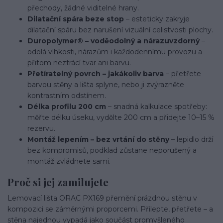
přechody, žádné viditelné hrany.
Dilatační spára beze stop
– esteticky zakryje
dilatační spáru bez narušení vizuální celistvosti plochy.
Duropolymer® – voděodolný a nárazuvzdorný
–
odolá vlhkosti, nárazům i každodennímu provozu a
přitom neztrácí tvar ani barvu.
Přetíratelný povrch – jakákoliv barva
– přetřete
barvou stěny a lišta splyne, nebo ji zvýrazněte
kontrastním odstínem.
Délka profilu 200 cm
– snadná kalkulace spotřeby:
měřte délku úseku, vydělte 200 cm a přidejte 10–15 %
rezervu.
Montáž lepením – bez vrtání do stěny
– lepidlo drží
bez kompromisů, podklad zůstane neporušený a
montáž zvládnete sami.
Proč si jej zamilujete
Lemovací lišta ORAC PX169 přemění prázdnou stěnu v
kompozici se záměrnými proporcemi. Přilepte, přetřete – a
stěna najednou vypadá jako součást promyšleného