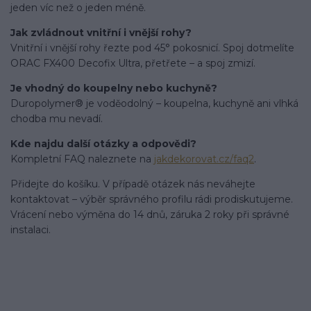
jeden víc než o jeden méně.
Jak zvládnout vnitřní i vnější rohy?
Vnitřní i vnější rohy řezte pod 45° pokosnicí. Spoj dotmelíte
ORAC FX400 Decofix Ultra, přetřete – a spoj zmizí.
Je vhodný do koupelny nebo kuchyně?
Duropolymer® je voděodolný – koupelna, kuchyně ani vlhká
chodba mu nevadí.
Kde najdu další otázky a odpovědi?
Kompletní FAQ naleznete na
jakdekorovat.cz/faq2
.
Přidejte do košíku. V případě otázek nás neváhejte
kontaktovat – výběr správného profilu rádi prodiskutujeme.
Vrácení nebo výměna do 14 dnů, záruka 2 roky při správné
instalaci.