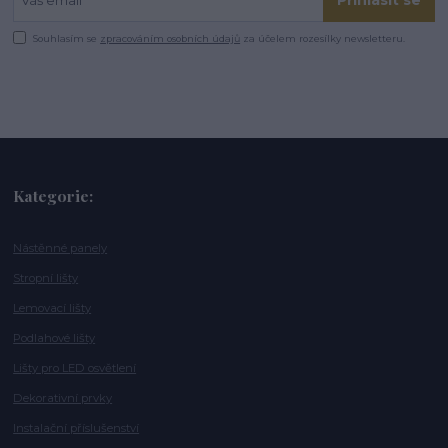
Souhlasím se
zpracováním osobních údajů
za účelem rozesílky newsletteru.
Kategorie:
Nástěnné panely
Stropní lišty
Lemovací lišty
Podlahové lišty
Lišty pro LED osvětlení
Dekorativní prvky
Instalační příslušenství