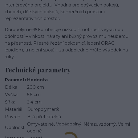
interiérového projektu. Vhodná pro obývacích pokojů,
chodeb, dětských pokojů, komerčních prostor i
reprezentativních prostor.
Duropolymer® kombinuje nízkou hmotnost s výraznou
odolností – vlhkost, nárazy ani běžný provoz mu neuberou
na přesnosti. Přesné řezání pokosnicí, lepení ORAC
lepidlem, tmelení spojů – za odpoledne máte výsledek na
roky.
Technické parametry
Parametr
Hodnota
Délka
200 cm
Výška
5.5 cm
Šířka
3.4 cm
Materiál
Duropolymer®
Povrch
Bílá-přetíratelná
Omyvatelné, Voděodolný, Nárazuvzdorný, Velmi
Odolnost
odolné