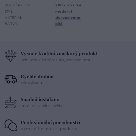
ROZMĚRY (cm):
200 x 5.5 x 3.4
STYL:
moderní
MATERIÁL:
duropolymer
BARVA:
bílá
Vysoce kvalitní značkový produkt
Odolnost vůči nárazům, voděodolnost
Rychlé dodání
Vše skladem
Snadná instalace
Instalaci zvládne každý
Profesionální poradenství
Více než 15 let praxe s produkty