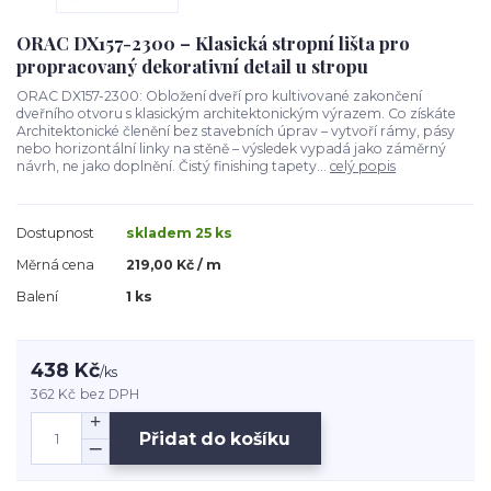
ORAC DX157-2300 – Klasická stropní lišta pro
propracovaný dekorativní detail u stropu
ORAC DX157-2300: Obložení dveří pro kultivované zakončení
dveřního otvoru s klasickým architektonickým výrazem. Co získáte
Architektonické členění bez stavebních úprav – vytvoří rámy, pásy
nebo horizontální linky na stěně – výsledek vypadá jako záměrný
návrh, ne jako doplnění. Čistý finishing tapety...
celý popis
Dostupnost
skladem 25 ks
Měrná cena
219,00 Kč / m
Balení
1 ks
438 Kč
/
ks
362 Kč
bez DPH
Přidat do košíku