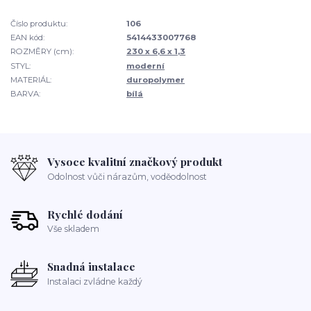
Číslo produktu:
106
EAN kód:
5414433007768
ROZMĚRY (cm):
230 x 6,6 x 1,3
STYL:
moderní
MATERIÁL:
duropolymer
BARVA:
bílá
Vysoce kvalitní značkový produkt
Odolnost vůči nárazům, voděodolnost
Rychlé dodání
Vše skladem
Snadná instalace
Instalaci zvládne každý