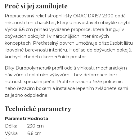
Proč si jej zamilujete
Propracovaný relief stropní lišty ORAC DX157-2300 dodá
místnosti ten charakter, který u novostaveb obvykle chybí.
Výška 6.6 cm přináší vyvážené proporce, které fungují v
obývacích pokojích i v náročnějších interiérových
konceptech. Přetíratelný povrch umožňuje přizpůsobit lištu
libovolné barevnosti interiéru. Hodí se do obývacích pokojů,
kuchyní, chodeb i komerčních prostor.
Díky Duropolymeru® profil odolá vlhkosti, mechanickým
nárazům i teplotním výkyvům – bez deformace, bez
nutnosti speciální péče. Profil se snadno řeže pokosnicí
nebo řezacím boxem a instalace lepením zvládnete sami
za jedno odpoledne.
Technické parametry
Parametr
Hodnota
Délka
230 cm
Výška
6.6 cm