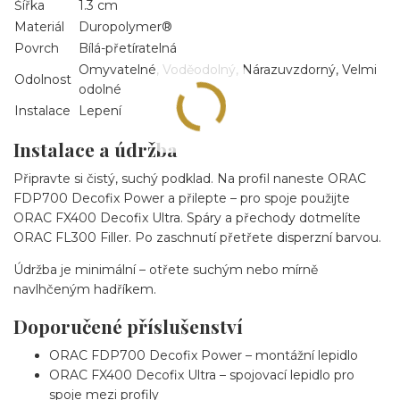
Šířka
1.3 cm
Materiál
Duropolymer®
Povrch
Bílá-přetíratelná
Omyvatelné, Voděodolný, Nárazuvzdorný, Velmi
Odolnost
odolné
Instalace
Lepení
Instalace a údržba
Připravte si čistý, suchý podklad. Na profil naneste ORAC
FDP700 Decofix Power a přilepte – pro spoje použijte
ORAC FX400 Decofix Ultra. Spáry a přechody dotmelíte
ORAC FL300 Filler. Po zaschnutí přetřete disperzní barvou.
Údržba je minimální – otřete suchým nebo mírně
navlhčeným hadříkem.
Doporučené příslušenství
ORAC FDP700 Decofix Power – montážní lepidlo
ORAC FX400 Decofix Ultra – spojovací lepidlo pro
spoje mezi profily