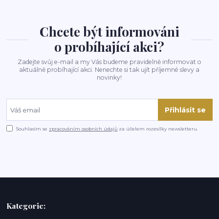
Chcete být informováni
o probíhající akci?
Zadejte svůj e-mail a my Vás budeme pravidelně informovat o
aktuálně probíhající akci. Nenechte si tak ujít příjemné slevy a
novinky!
Přihlásit se
Souhlasím se
zpracováním osobních údajů
za účelem rozesílky newsletteru.
Kategorie: