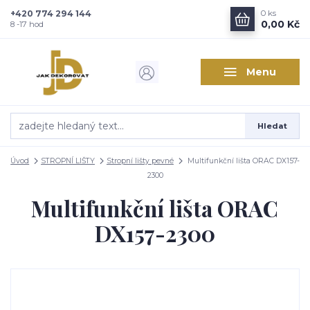
+420 774 294 144
0
ks
Zajímá vás, co nového v
0,00 Kč
8 -17 hod
designu interiérů?
Menu
Kam poslat informaci o novinkách v interiérovém designu?
Odeslat
Hledat
Přeji si odebírat novinky e-mailem dle
podmínek zpracování
osobních údajů
.
Úvod
STROPNÍ LIŠTY
Stropní lišty pevné
Multifunkční lišta ORAC DX157-
Souhlasím se
zpracováním osobních údajů
pro účely registrace.
2300
Multifunkční lišta ORAC
Zavřít
DX157-2300