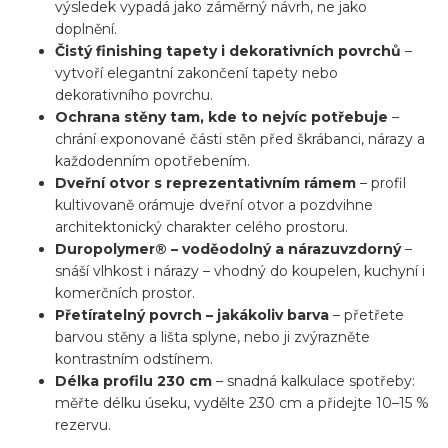
výsledek vypadá jako záměrný návrh, ne jako
doplnění.
Čistý finishing tapety i dekorativních povrchů
–
vytvoří elegantní zakončení tapety nebo
dekorativního povrchu.
Ochrana stěny tam, kde to nejvíc potřebuje
–
chrání exponované části stěn před škrábanci, nárazy a
každodenním opotřebením.
Dveřní otvor s reprezentativním rámem
– profil
kultivovaně orámuje dveřní otvor a pozdvihne
architektonický charakter celého prostoru.
Duropolymer® – voděodolný a nárazuvzdorný
–
snáší vlhkost i nárazy – vhodný do koupelen, kuchyní i
komerčních prostor.
Přetíratelný povrch – jakákoliv barva
– přetřete
barvou stěny a lišta splyne, nebo ji zvýrazněte
kontrastním odstínem.
Délka profilu 230 cm
– snadná kalkulace spotřeby:
měřte délku úseku, vydělte 230 cm a přidejte 10–15 %
rezervu.