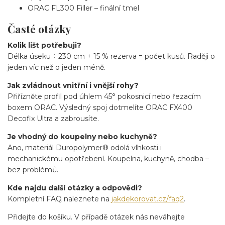
ORAC FL300 Filler – finální tmel
Časté otázky
Kolik lišt potřebuji?
Délka úseku ÷ 230 cm + 15 % rezerva = počet kusů. Raději o
jeden víc než o jeden méně.
Jak zvládnout vnitřní i vnější rohy?
Přiřízněte profil pod úhlem 45° pokosnicí nebo řezacím
boxem ORAC. Výsledný spoj dotmelíte ORAC FX400
Decofix Ultra a zabrousíte.
Je vhodný do koupelny nebo kuchyně?
Ano, materiál Duropolymer® odolá vlhkosti i
mechanickému opotřebení. Koupelna, kuchyně, chodba –
bez problémů.
Kde najdu další otázky a odpovědi?
Kompletní FAQ naleznete na
jakdekorovat.cz/faq2
.
Přidejte do košíku. V případě otázek nás neváhejte