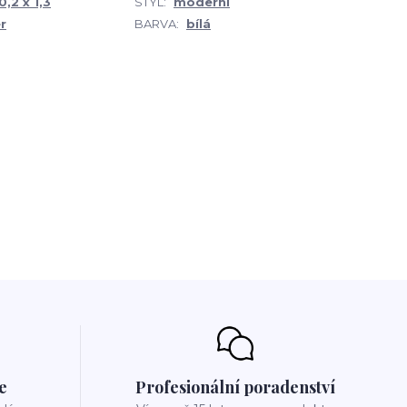
0,2 x 1,3
STYL:
moderní
r
BARVA:
bílá
e
Profesionální poradenství