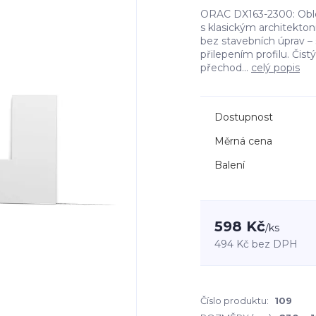
ORAC DX163-2300: Oblož
s klasickým architekto
bez stavebních úprav –
přilepením profilu. Čist
přechod...
celý popis
Dostupnost
Měrná cena
Balení
598 Kč
/
ks
494 Kč
bez DPH
Číslo produktu:
109