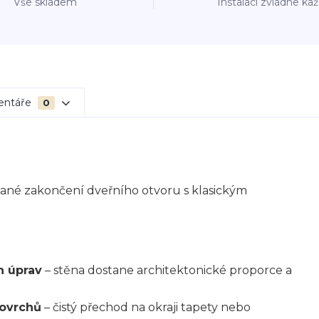
Vše skladem
Instalaci zvládne ka
entáře
0
ané zakončení dveřního otvoru s klasickým
h úprav
– stěna dostane architektonické proporce a
povrchů
– čistý přechod na okraji tapety nebo