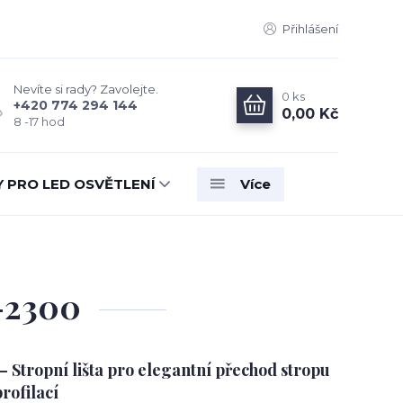
Přihlášení
Nevíte si rady? Zavolejte.
0
ks
+420 774 294 144
0,00 Kč
8 -17 hod
Y PRO LED OSVĚTLENÍ
Více
-2300
Stropní lišta pro elegantní přechod stropu
profilací