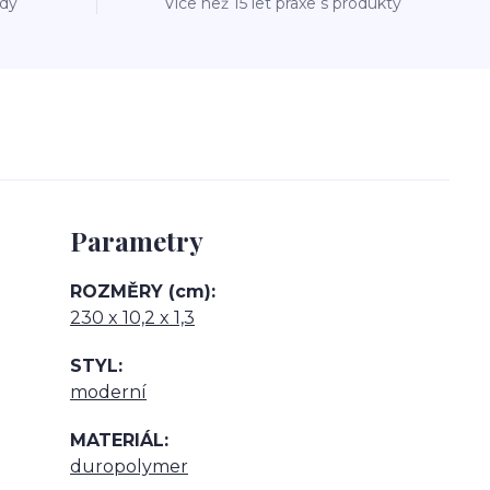
ždý
Více než 15 let praxe s produkty
Parametry
ROZMĚRY (cm)
230 x 10,2 x 1,3
STYL
moderní
MATERIÁL
duropolymer