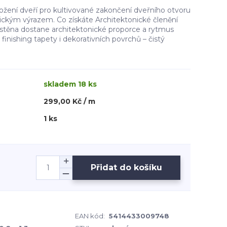
ení dveří pro kultivované zakončení dveřního otvoru
nickým výrazem. Co získáte Architektonické členění
 stěna dostane architektonické proporce a rytmus
ý finishing tapety i dekorativních povrchů – čistý
skladem 18 ks
299,00 Kč / m
1 ks
Přidat do košíku
EAN kód:
5414433009748