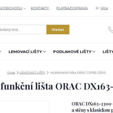
NÍ OBCHODU
KONTAKTY
PLATBA/DOPRAVA
Více
Zajímá vás, co nového v designu
interiérů?
Hledat
Kam poslat informaci o novinkách v interiérovém designu?
Odeslat
LEMOVACÍ LIŠTY
PODLAHOVÉ LIŠTY
LIŠT
Přeji si odebírat novinky e-mailem dle
podmínek zpracování osobních údajů
.
Souhlasím se
zpracováním osobních údajů
pro účely registrace.
Úvod
LEMOVACÍ LIŠTY
Multifunkční lišta ORAC DX163-2300
ifunkční lišta ORAC DX163
Zavřít
ORAC DX163-2300 – 
a stěny s klasickou 