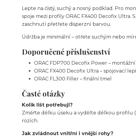
Lepte na čistý, suchý a nosný podklad. Pro m
spoje mezi profily ORAC FX400 Decofix Ultra. 
zaschnutí přetřete disperzní barvou.
Údržba je minimální – otřete suchým nebo mí
Doporučené příslušenství
ORAC FDP700 Decofix Power – montážní 
ORAC FX400 Decofix Ultra – spojovací lepi
ORAC FL300 Filler – finální tmel
Časté otázky
Kolik lišt potřebuji?
Změřte délku úseku a vydělte délkou profilu (
rozích.
Jak zvládnout vnitřní i vnější rohy?