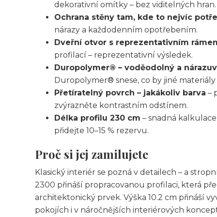
dekorativní omítky – bez viditelných hran.
Ochrana stěny tam, kde to nejvíc potř
nárazy a každodenním opotřebením.
Dveřní otvor s reprezentativním ráme
profilací – reprezentativní výsledek.
Duropolymer® – voděodolný a nárazu
Duropolymer® snese, co by jiné materiály 
Přetíratelný povrch – jakákoliv barva
– p
zvýrazněte kontrastním odstínem.
Délka profilu 230 cm
– snadná kalkulace
přidejte 10–15 % rezervu.
Proč si jej zamilujete
Klasický interiér se pozná v detailech – a stropn
2300 přináší propracovanou profilaci, která p
architektonický prvek. Výška 10.2 cm přináší v
pokojích i v náročnějších interiérových koncep