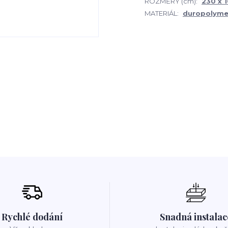
ROZMĚRY (cm):
230 x 1
MATERIÁL:
duropolyme
Rychlé dodání
Snadná instalac