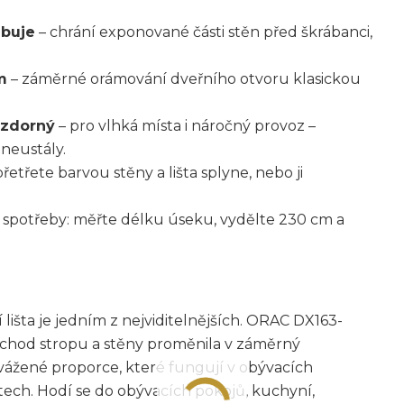
ebuje
– chrání exponované části stěn před škrábanci,
m
– záměrné orámování dveřního otvoru klasickou
vzdorný
– pro vlhká místa i náročný provoz –
neustály.
řetřete barvou stěny a lišta splyne, nebo ji
 spotřeby: měřte délku úseku, vydělte 230 cm a
í lišta je jedním z nejviditelnějších. ORAC DX163-
řechod stropu a stěny proměnila v záměrný
yvážené proporce, které fungují v obývacích
tech. Hodí se do obývacích pokojů, kuchyní,