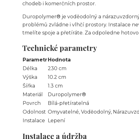
chodeb i komerčních prostor.
Duropolymer® je voděodolný a nárazuvzdorný –
problémů zvládne i vlhčí prostory. Instalace ne
tmelíte spoje a přetíráte. Za odpoledne hotovo
Technické parametry
Parametr
Hodnota
Délka
230 cm
Výška
10.2 cm
Šířka
1.3 cm
Materiál
Duropolymer®
Povrch
Bílá-přetíratelná
Odolnost
Omyvatelné, Voděodolný, Nárazuvzd
Instalace
Lepení
Instalace a údržba