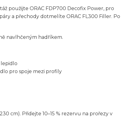
ontáž použijte ORAC FDP700 Decofix Power, pro
Spáry a přechody dotmelíte ORAC FL300 Filler. Po
rně navlhčeným hadříkem.
lepidlo
dlo pro spoje mezi profily
230 cm). Přidejte 10–15 % rezervu na prořezy v