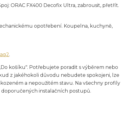
j: ORAC FX400 Decofix Ultra, zabrousit, přetřít.
 mechanickému opotřebení. Koupelna, kuchyně,
faq2
.
„Do košíku". Potřebujete poradit s výběrem nebo
ud z jakéhokoli důvodu nebudete spokojeni, lze
škozeném a nepoužitém stavu. Na všechny profily
 doporučených instalačních postupů.