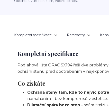
Odolnost vůči nárazům, voděodolnost
Kompletní specifikace
Parametry
Kom
Kompletní specifikace
Podlahová lišta ORAC SX194 řeší dva problémy
ochrání stěnu před opotřebením v nejexponova
Co získáte
Ochrana stěny tam, kde to nejvíc potř
namáháním – bez kompromisů v estetice.
Dilatační spára beze stop
– spára zmizí z