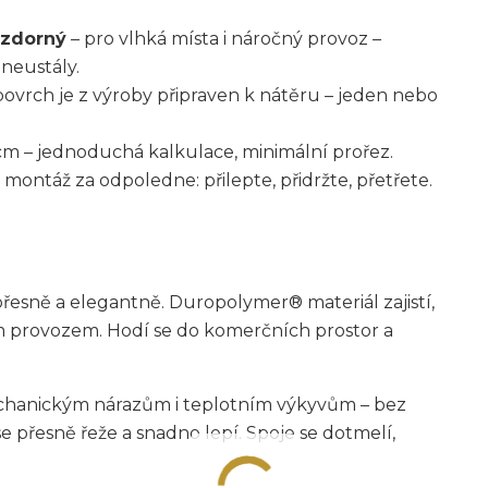
vzdorný
– pro vlhká místa i náročný provoz –
neustály.
povrch je z výroby připraven k nátěru – jeden nebo
cm – jednoduchá kalkulace, minimální prořez.
 montáž za odpoledne: přilepte, přidržte, přetřete.
esně a elegantně. Duropolymer® materiál zajistí,
tším provozem. Hodí se do komerčních prostor a
echanickým nárazům i teplotním výkyvům – bez
se přesně řeže a snadno lepí. Spoje se dotmelí,