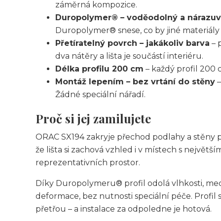
záměrná kompozice.
Duropolymer® – voděodolný a nárazu
Duropolymer® snese, co by jiné materiály 
Přetíratelný povrch – jakákoliv barva
– 
dva nátěry a lišta je součástí interiéru.
Délka profilu 200 cm
– každý profil 200 
Montáž lepením – bez vrtání do stěny
–
Žádné speciální nářadí.
Proč si jej zamilujete
ORAC SX194 zakryje přechod podlahy a stěny př
že lišta si zachová vzhled i v místech s nejvě
reprezentativních prostor.
Díky Duropolymeru® profil odolá vlhkosti, m
deformace, bez nutnosti speciální péče. Profil 
přetřou – a instalace za odpoledne je hotová.