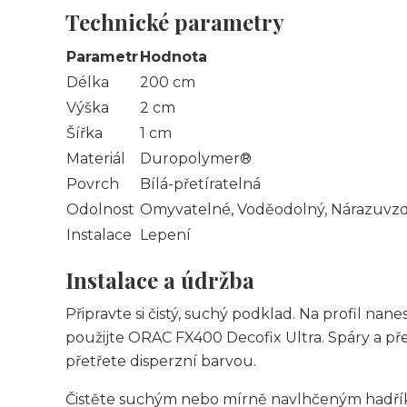
Technické parametry
Parametr
Hodnota
Délka
200 cm
Výška
2 cm
Šířka
1 cm
Materiál
Duropolymer®
Povrch
Bílá-přetíratelná
Odolnost
Omyvatelné, Voděodolný, Nárazuvzd
Instalace
Lepení
Instalace a údržba
Připravte si čistý, suchý podklad. Na profil na
použijte ORAC FX400 Decofix Ultra. Spáry a p
přetřete disperzní barvou.
Čistěte suchým nebo mírně navlhčeným hadříkem