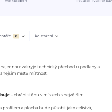
Vše skladem
Instalaci zvládne ka
entáře
Ke stažení
0
 najednou: zakryje technický přechod u podlahy a
nějším místě místnosti.
ebuje
– chrání stěnu v místech s největším
a profilem a plocha bude působit jako celistvá,