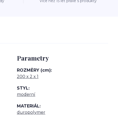
ždý
Více než 15 let praxe s produkty
Parametry
ROZMĚRY (cm)
200 x 2 x 1
STYL
moderní
MATERIÁL
duropolymer