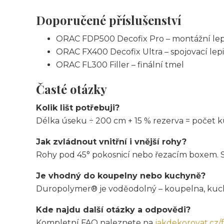
Doporučené příslušenství
ORAC FDP500 Decofix Pro – montážní lep
ORAC FX400 Decofix Ultra – spojovací lepi
ORAC FL300 Filler – finální tmel
Časté otázky
Kolik lišt potřebuji?
Délka úseku ÷ 200 cm + 15 % rezerva = počet ku
Jak zvládnout vnitřní i vnější rohy?
Rohy pod 45° pokosnicí nebo řezacím boxem. Spo
Je vhodný do koupelny nebo kuchyně?
Duropolymer® je voděodolný – koupelna, kuc
Kde najdu další otázky a odpovědi?
Kompletní FAQ naleznete na
jakdekorovat.cz/