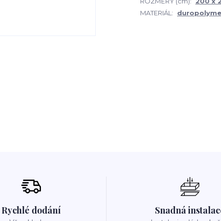
ROZMĚRY (cm):
200 x 2
MATERIÁL:
duropolyme
Rychlé dodání
Snadná instalac