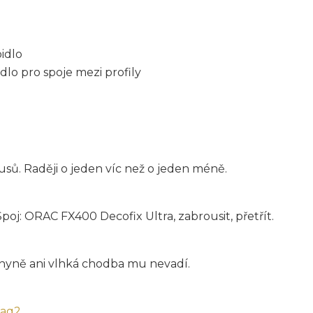
idlo
dlo pro spoje mezi profily
sů. Raději o jeden víc než o jeden méně.
j: ORAC FX400 Decofix Ultra, zabrousit, přetřít.
hyně ani vlhká chodba mu nevadí.
faq2
.