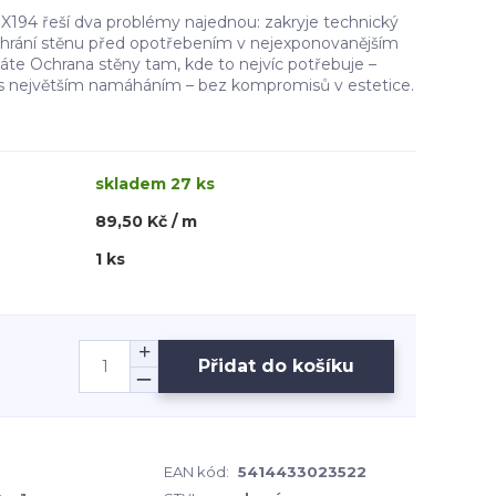
X194 řeší dva problémy najednou: zakryje technický
chrání stěnu před opotřebením v nejexponovanějším
káte Ochrana stěny tam, kde to nejvíc potřebuje –
 s největším namáháním – bez kompromisů v estetice.
skladem 27 ks
89,50 Kč / m
1 ks
Přidat do košíku
EAN kód:
5414433023522