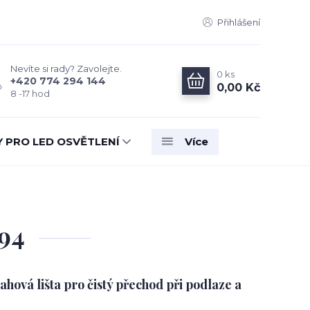
Přihlášení
Nevíte si rady? Zavolejte.
0
ks
+420 774 294 144
0,00 Kč
8 -17 hod
Y PRO LED OSVĚTLENÍ
Více
194
ová lišta pro čistý přechod při podlaze a