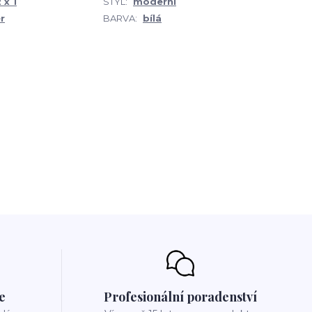
 x 1
STYL:
moderní
r
BARVA:
bílá
e
Profesionální poradenství