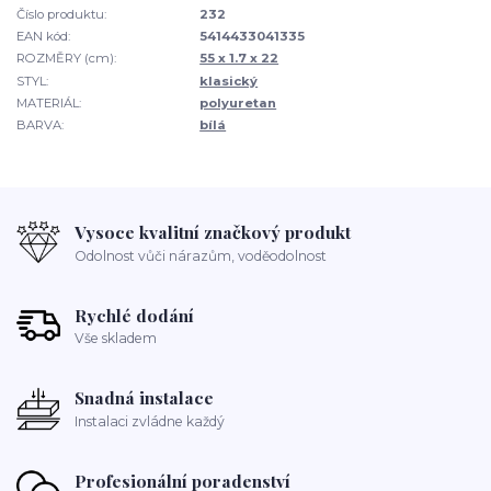
Číslo produktu:
232
EAN kód:
5414433041335
ROZMĚRY (cm):
55 x 1.7 x 22
STYL:
klasický
MATERIÁL:
polyuretan
BARVA:
bílá
Vysoce kvalitní značkový produkt
Odolnost vůči nárazům, voděodolnost
Rychlé dodání
Vše skladem
Snadná instalace
Instalaci zvládne každý
Profesionální poradenství