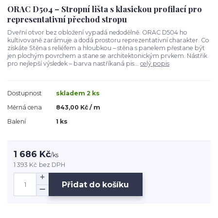
ORAC D504 – Stropní lišta s klasickou profilací pro
representativní přechod stropu
Dveřní otvor bez obložení vypadá nedodělně. ORAC D504 ho
kultivovaně zarámuje a dodá prostoru reprezentativní charakter. Co
získáte Stěna s reliéfem a hloubkou – stěna s panelem přestane být
jen plochým povrchem a stane se architektonickým prvkem. Nástřik
pro nejlepší výsledek – barva nastříkaná pis...
celý popis
Dostupnost
skladem 2 ks
Měrná cena
843,00 Kč / m
Balení
1 ks
1 686 Kč
/
ks
1 393 Kč
bez DPH
Přidat do košíku