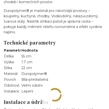
chodeb i komerčních prostor.
Duropolymer® je materiál pro náročnější prostory –
koupelny, kuchyně, chodby. Voděodolný, nárazuvzdorný,
tvarově stálý. Nástřik stříkací pistolí je správná cesta –
pokryje každý milimetr reliéfu rovnoměrně a efekt vynikne
naplno.
Technické parametry
Parametr
Hodnota
Délka
55 cm
Výška
1.7 cm
Šířka
22 cm
Materiál
Duropolymer®
Povrch
Bílá-přetíratelná
Odolnost
Velmi odolné
Instalace
Lepení
Instalace a údržba