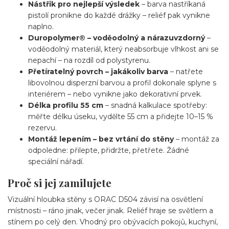
Nástřik pro nejlepší výsledek
– barva nastříkaná
pistolí pronikne do každé drážky – reliéf pak vynikne
naplno.
Duropolymer® – voděodolný a nárazuvzdorný
–
voděodolný materiál, který neabsorbuje vlhkost ani se
nepachí – na rozdíl od polystyrenu.
Přetíratelný povrch – jakákoliv barva
– natřete
libovolnou disperzní barvou a profil dokonale splyne s
interiérem – nebo vynikne jako dekorativní prvek.
Délka profilu 55 cm
– snadná kalkulace spotřeby:
měřte délku úseku, vydělte 55 cm a přidejte 10–15 %
rezervu.
Montáž lepením – bez vrtání do stěny
– montáž za
odpoledne: přilepte, přidržte, přetřete. Žádné
speciální nářadí.
Proč si jej zamilujete
Vizuální hloubka stěny s ORAC D504 závisí na osvětlení
místnosti – ráno jinak, večer jinak. Reliéf hraje se světlem a
stínem po celý den. Vhodný pro obývacích pokojů, kuchyní,