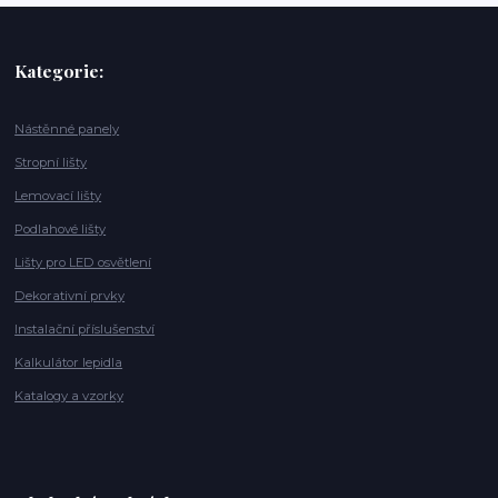
Kategorie:
Nástěnné panely
Stropní lišty
Lemovací lišty
Podlahové lišty
Lišty pro LED osvětlení
Dekorativní prvky
Instalační příslušenství
Kalkulátor lepidla
Katalogy a vzorky