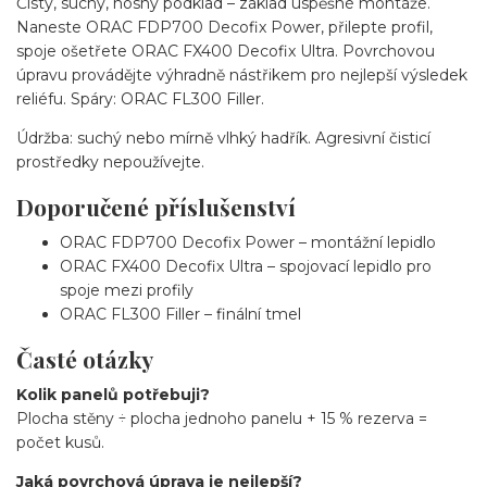
Čistý, suchý, nosný podklad – základ úspěšné montáže.
Naneste ORAC FDP700 Decofix Power, přilepte profil,
spoje ošetřete ORAC FX400 Decofix Ultra. Povrchovou
úpravu provádějte výhradně nástřikem pro nejlepší výsledek
reliéfu. Spáry: ORAC FL300 Filler.
Údržba: suchý nebo mírně vlhký hadřík. Agresivní čisticí
prostředky nepoužívejte.
Doporučené příslušenství
ORAC FDP700 Decofix Power – montážní lepidlo
ORAC FX400 Decofix Ultra – spojovací lepidlo pro
spoje mezi profily
ORAC FL300 Filler – finální tmel
Časté otázky
Kolik panelů potřebuji?
Plocha stěny ÷ plocha jednoho panelu + 15 % rezerva =
počet kusů.
Jaká povrchová úprava je nejlepší?