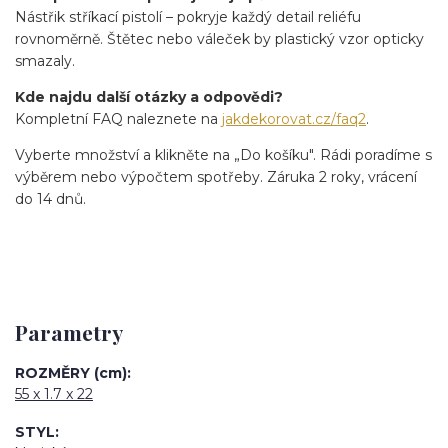
Nástřik stříkací pistolí – pokryje každý detail reliéfu
rovnoměrně. Štětec nebo váleček by plastický vzor opticky
smazaly.
Kde najdu další otázky a odpovědi?
Kompletní FAQ naleznete na
jakdekorovat.cz/faq2
.
Vyberte množství a klikněte na „Do košíku". Rádi poradíme s
výběrem nebo výpočtem spotřeby. Záruka 2 roky, vrácení
do 14 dnů.
Parametry
ROZMĚRY (cm)
55 x 1.7 x 22
STYL