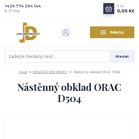
+420 774 294 144
0
ks
Zajímá vás, co nového v
0,00 Kč
8 -17 hod
designu interiérů?
Menu
Kam poslat informaci o novinkách v interiérovém designu?
Odeslat
Hledat
Přeji si odebírat novinky e-mailem dle
podmínek zpracování
osobních údajů
.
Úvod
DEKORATIVNÍ PRVKY
Nástěnný obklad ORAC D504
Souhlasím se
zpracováním osobních údajů
pro účely registrace.
Nástěnný obklad ORAC
Zavřít
D504