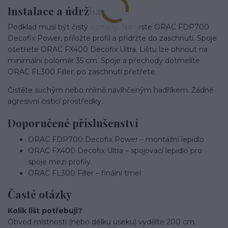
Instalace a údržba
Podklad musí být čistý a pevný. Naneste ORAC FDP700
Decofix Power, přiložte profil a přidržte do zaschnutí. Spoje
ošetřete ORAC FX400 Decofix Ultra. Lištu lze ohnout na
minimální poloměr 35 cm. Spoje a přechody dotmelíte
ORAC FL300 Filler, po zaschnutí přetřete.
Čistěte suchým nebo mírně navlhčeným hadříkem. Žádné
agresivní čisticí prostředky.
Doporučené příslušenství
ORAC FDP700 Decofix Power – montážní lepidlo
ORAC FX400 Decofix Ultra – spojovací lepidlo pro
spoje mezi profily
ORAC FL300 Filler – finální tmel
Časté otázky
Kolik lišt potřebuji?
Obvod místnosti (nebo délku úseku) vydělte 200 cm.