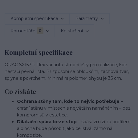
Kompletní specifikace
Parametry
Komentáře
0
Ke stažení
Kompletní specifikace
ORAC SX157F: Flex varianta stropní lišty pro realizace, kde
nestačí pevná lišta. Přizpůsobí se obloukům, zachová tvar,
splyne s povrchem. Minimální poloměr ohybu je 35 cm.
Co získáte
Ochrana stěny tam, kde to nejvíc potřebuje
–
chrání stěnu v místech s největším namáháním – bez
kompromisů v estetice.
Dilatační spára beze stop
– spára zmizí za profilem
a plocha bude působit jako celistvá, záměrná
kompozice.