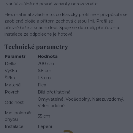
tvar. Vizuálně od pevné varianty nerozeznáte.
Flex materiál zvládne to, co klasický profil ne – přizpůsobí se
zaoblené ploše a přitom zachová čistou linii. Profil se
přesně řeže a snadno lepí. Spoje se dotmelí, přetřou – a
instalace za odpoledne je hotová.
Technické parametry
Parametr
Hodnota
Délka
200 cm
Výška
6.6 cm
Šířka
1.3 cm
Materiál
Flex
Povrch
Bílá-přetíratelná
Omyvatelné, Voděodolný, Nárazuvzdorný,
Odolnost
Velmi odolné
Min. poloměr
35 cm
ohybu
Instalace
Lepení