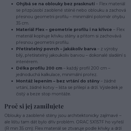
Ohýbá se na oblouky bez prasknutí
– Flex materiál
se přizpůsobí zaoblené stěně nebo oblouku a zachová
přesnou geometrii profilu – minimální poloměr ohybu
35 cm.
Materiál Flex – geometrie profilu i na křivce
– Flex
materiál kopíruje křivku stěny a přitom si zachovává
přesnou geometrii profilu.
Přetíratelný povrch – jakákoliv barva
– z výroby
bílý, přetíratelný jakoukoliv barvou – dokonalé sladění s
interiérem.
Délka profilu 200 cm
– každý profil 200 cm –
jednoduchá kalkulace, minimální prořez.
Montáž lepením – bez vrtání do stěny
– žádné
vrtání, žádné kotvy – lišta se přilepí a drží. Výsledek je
čistý a beze stop montáže.
Proč si jej zamilujete
Oblouky a zaoblené stěny jsou architektonicky zajímavé –
ale lištu tam dát bylo dřív problém. ORAC SX157F ho vyřeší
(R min 35 cm): Flex materiál se ztvaruje podle křivky a drží