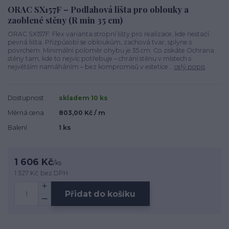
ORAC SX157F – Podlahová lišta pro oblouky a
zaoblené stěny (R min 35 cm)
ORAC SX157F: Flex varianta stropní lišty pro realizace, kde nestačí
pevná lišta. Přizpůsobí se obloukům, zachová tvar, splyne s
povrchem. Minimální poloměr ohybu je 35 cm. Co získáte Ochrana
stěny tam, kde to nejvíc potřebuje – chrání stěnu v místech s
největším namáháním – bez kompromisů v estetice...
celý popis
Dostupnost
skladem 10 ks
Měrná cena
803,00 Kč / m
Balení
1 ks
1 606 Kč
/
ks
1 327 Kč
bez DPH
Přidat do košíku