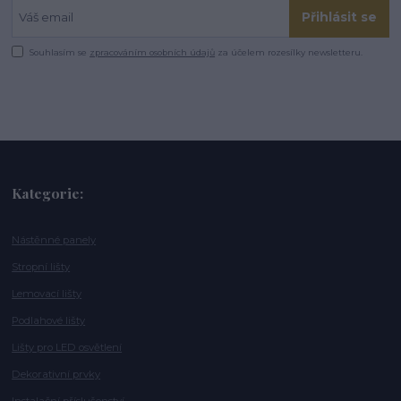
Přihlásit se
Souhlasím se
zpracováním osobních údajů
za účelem rozesílky newsletteru.
Kategorie:
Nástěnné panely
Stropní lišty
Lemovací lišty
Podlahové lišty
Lišty pro LED osvětlení
Dekorativní prvky
Instalační příslušenství