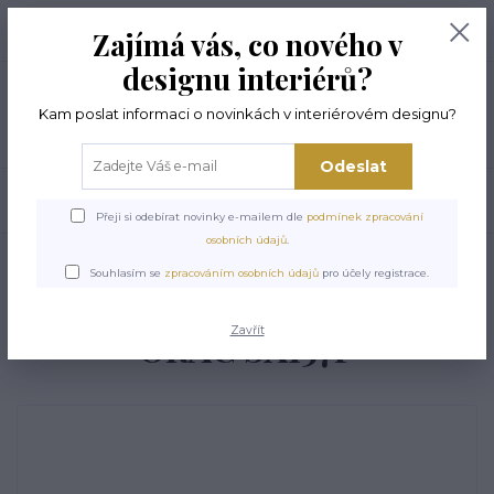
+420 774 294 144
0
ks
Zajímá vás, co nového v
0,00 Kč
8 -17 hod
designu interiérů?
Menu
Kam poslat informaci o novinkách v interiérovém designu?
Odeslat
Hledat
Přeji si odebírat novinky e-mailem dle
podmínek zpracování
osobních údajů
.
Úvod
PODLAHOVÉ LIŠTY
Podlahová lišta ohebná ORAC SX157F
Souhlasím se
zpracováním osobních údajů
pro účely registrace.
Podlahová lišta ohebná
Zavřít
ORAC SX157F