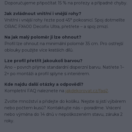
Doporučujeme připočítat 15 % na prořezy a případné chyby.
Jak zvládnout vnitřní i vnější rohy?
Vnitřní i vnější rohy řezte pod 45° pokosnicí. Spoj dotmelíte
ORAC FX400 Decofix Ultra, přetřete – a spoj zmizí.
Na jak malý poloměr ji lze ohnout?
Profil lze ohnout na minimální poloměr 35 cm. Pro ostřejší
oblouky použijte více kratších dílů.
Lze profil přetřít jakoukoli barvou?
Ano – povrch přijme standardní disperzní barvu. Natřete 1–
2× po montáži a profil splyne s interiérem.
Kde najdu další otázky a odpovědi?
Kompletní FAQ naleznete na
jakdekorovat.cz/faq2
.
Zvolte množství a přidejte do košíku. Nejste si jistí výběrem
nebo počtem kusů? Kontaktujte nás – poradíme. Vrácení
nebo výměna do 14 dnů v nepoškozeném stavu, záruka 2
roky.