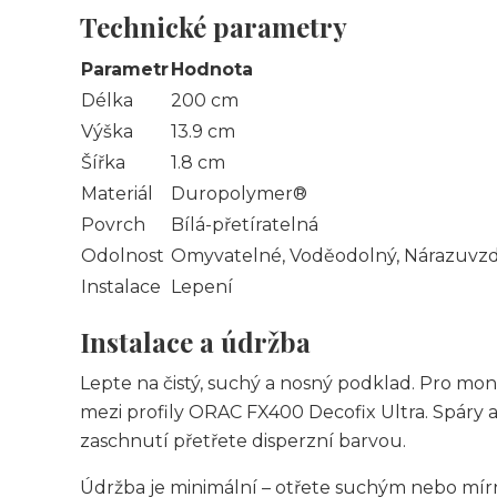
Technické parametry
Parametr
Hodnota
Délka
200 cm
Výška
13.9 cm
Šířka
1.8 cm
Materiál
Duropolymer®
Povrch
Bílá-přetíratelná
Odolnost
Omyvatelné, Voděodolný, Nárazuvzd
Instalace
Lepení
Instalace a údržba
Lepte na čistý, suchý a nosný podklad. Pro mo
mezi profily ORAC FX400 Decofix Ultra. Spáry 
zaschnutí přetřete disperzní barvou.
Údržba je minimální – otřete suchým nebo mí