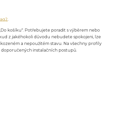
faq2
.
„Do košíku". Potřebujete poradit s výběrem nebo
ud z jakéhokoli důvodu nebudete spokojeni, lze
škozeném a nepoužitém stavu. Na všechny profily
 doporučených instalačních postupů.