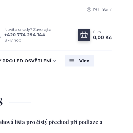
Přihlášení
Nevíte si rady? Zavolejte.
0
ks
+420 774 294 144
0,00 Kč
8 -17 hod
Y PRO LED OSVĚTLENÍ
Více
8
ová lišta pro čistý přechod při podlaze a