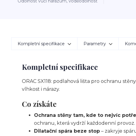
Odolnost vůči nárazům, voděodolnost
Kompletní specifikace
Parametry
Kom
Kompletní specifikace
ORAC SX118: podlahová lišta pro ochranu stěny
vlhkost i nárazy.
Co získáte
Ochrana stěny tam, kde to nejvíc potř
ochranu, která vydrží každodenní provoz.
Dilatační spára beze stop
– zakryje spár