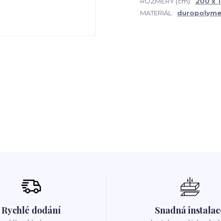
ROZMĚRY (cm):
200 x 1
MATERIÁL:
duropolyme
Rychlé dodání
Snadná instalac