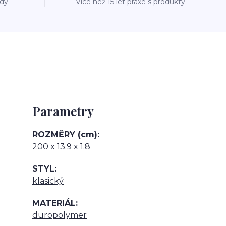
ždý
Více než 15 let praxe s produkty
Parametry
ROZMĚRY (cm)
200 x 13.9 x 1.8
STYL
klasický
MATERIÁL
duropolymer