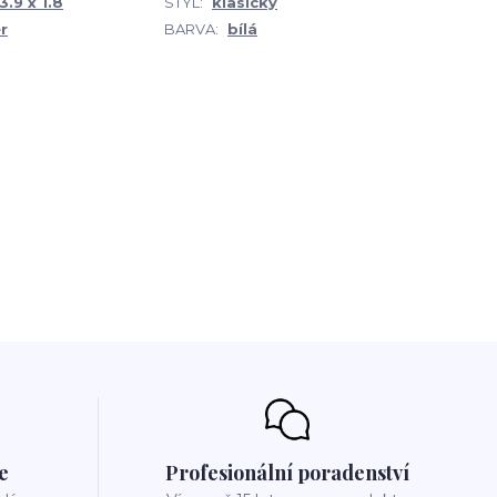
3.9 x 1.8
STYL:
klasický
r
BARVA:
bílá
e
Profesionální poradenství