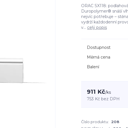
ORAC SX118: podlahová l
Duropolymer® snáší vlh
nejvíc potřebuje – stě
vydrží každodenní provo
v...
celý popis
Dostupnost
Měrná cena
Balení
911 Kč
/
ks
753 Kč
bez DPH
Číslo produktu:
208