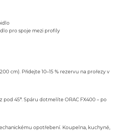
idlo
dlo pro spoje mezi profily
200 cm). Přidejte 10–15 % rezervu na prořezy v
řez pod 45°. Spáru dotmelíte ORAC FX400 – po
 mechanickému opotřebení. Koupelna, kuchyně,