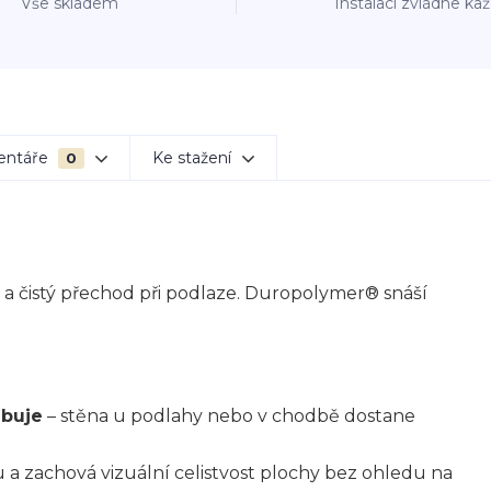
Vše skladem
Instalaci zvládne ka
entáře
Ke stažení
0
 a čistý přechod při podlaze. Duropolymer® snáší
ebuje
– stěna u podlahy nebo v chodbě dostane
u a zachová vizuální celistvost plochy bez ohledu na