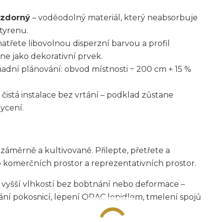
vzdorný
– voděodolný materiál, který neabsorbuje
styrenu.
natřete libovolnou disperzní barvou a profil
ne jako dekorativní prvek.
adní plánování: obvod místnosti ÷ 200 cm + 15 %
 čistá instalace bez vrtání – podklad zůstane
ycení.
áměrně a kultivovaně. Přilepte, přetřete a
komerčních prostor a reprezentativních prostor.
vyšší vlhkostí bez bobtnání nebo deformace –
zání pokosnicí, lepení ORAC lepidlem, tmelení spojů