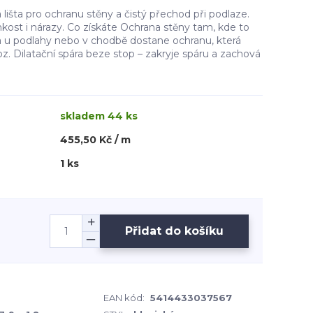
išta pro ochranu stěny a čistý přechod při podlaze.
kost i nárazy. Co získáte Ochrana stěny tam, kde to
na u podlahy nebo v chodbě dostane ochranu, která
z. Dilatační spára beze stop – zakryje spáru a zachová
skladem 44 ks
455,50 Kč / m
1 ks
Přidat do košíku
EAN kód:
5414433037567