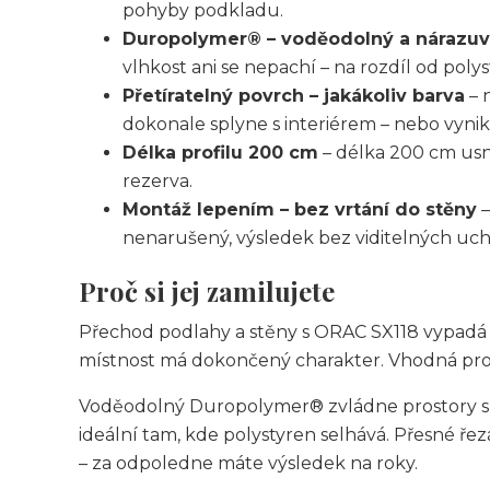
pohyby podkladu.
Duropolymer® – voděodolný a nárazu
vlhkost ani se nepachí – na rozdíl od poly
Přetíratelný povrch – jakákoliv barva
– 
dokonale splyne s interiérem – nebo vynik
Délka profilu 200 cm
– délka 200 cm usn
rezerva.
Montáž lepením – bez vrtání do stěny
–
nenarušený, výsledek bez viditelných uch
Proč si jej zamilujete
Přechod podlahy a stěny s ORAC SX118 vypadá z
místnost má dokončený charakter. Vhodná pro 
Voděodolný Duropolymer® zvládne prostory s 
ideální tam, kde polystyren selhává. Přesné ře
– za odpoledne máte výsledek na roky.