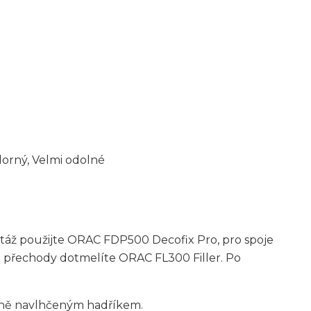
orný, Velmi odolné
ntáž použijte ORAC FDP500 Decofix Pro, pro spoje
a přechody dotmelíte ORAC FL300 Filler. Po
rně navlhčeným hadříkem.