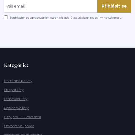
Přihlásit se
Souhlasím se
zpracováním osobních údajů
za účelem rozesílky newsletteru.
Kategorie:
Nástěnné panely
Stropní lišty
Lemovací lišty
Podlahové lišty
Lišty pro LED osvětlení
Dekorativní prvky