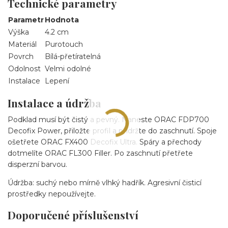
Technické parametry
Parametr
Hodnota
Výška
4.2 cm
Materiál
Purotouch
Povrch
Bílá-přetíratelná
Odolnost
Velmi odolné
Instalace
Lepení
Instalace a údržba
Podklad musí být čistý a pevný. Naneste ORAC FDP700
Decofix Power, přiložte profil a přidržte do zaschnutí. Spoje
ošetřete ORAC FX400 Decofix Ultra. Spáry a přechody
dotmelíte ORAC FL300 Filler. Po zaschnutí přetřete
disperzní barvou.
Údržba: suchý nebo mírně vlhký hadřík. Agresivní čisticí
prostředky nepoužívejte.
Doporučené příslušenství