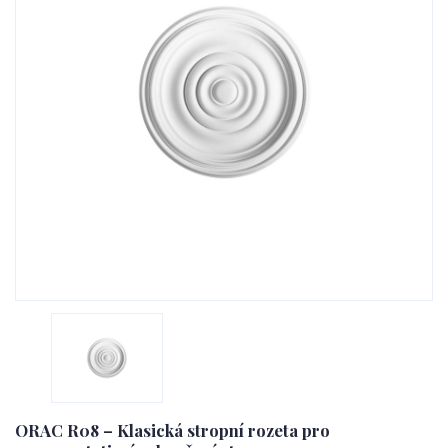
ORAC R08 – Klasická stropní rozeta pro