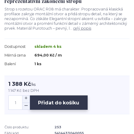
reprezentativní zakončení stropu
Strop s rozetou ORAC R08 má charakter. Propracovaná klasická
profilace zakryje montážní otvor a přidá stropu detail, na který se
nezapomíná. Co získáte Elegantní stropní akcent u svítidla – zakryje
montážní otvor a promění funkční detail v záměrný architektonický
prvek. Materiál Purotouch – pevný, l...
celý popis
Dostupnost
skladem 4 ks
Měrná cena
694,00 Kč / m
Balení
1 ks
1 388 Kč
/
ks
1 147 Kč
bez DPH
Přidat do košíku
Číslo produktu:
253
EAN kód:
5414433040055