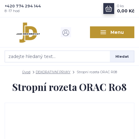
+420 774 294 144
0
ks
Zajímá vás, co nového v
0,00 Kč
8 -17 hod
designu interiérů?
Menu
Kam poslat informaci o novinkách v interiérovém designu?
Odeslat
Hledat
Přeji si odebírat novinky e-mailem dle
podmínek zpracování
osobních údajů
.
Úvod
DEKORATIVNÍ PRVKY
Stropní rozeta ORAC R08
Souhlasím se
zpracováním osobních údajů
pro účely registrace.
Stropní rozeta ORAC R08
Zavřít