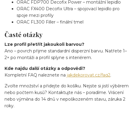
ORAC FDP700 Decofix Power – montážní lepidlo
ORAC FX400 Decofix Ultra – spojovací lepidlo pro
spoje mezi profily
ORAC FL300 Filler – finální tmel
Časté otázky
Lze profil přetřít jakoukoli barvou?
Ano – povrch přijme standardní disperzní barvu. Natřete 1–
2× po montáži a profil splyne s interiérem.
Kde najdu další otázky a odpovědi?
Kompletní FAQ naleznete na
jakdekorovat.cz/faq2
.
Zvolte množství a přidejte do košíku. Nejste si jistí výběrem
nebo počtem kusů? Kontaktujte nás – poradíme. Vrácení
nebo výměna do 14 dnů v nepoškozeném stavu, záruka 2
roky.