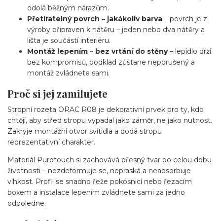
odolá běžným nárazům.
Přetíratelný povrch – jakákoliv barva
– povrch je z
výroby připraven k nátěru – jeden nebo dva nátěry a
lišta je součástí interiéru.
Montáž lepením – bez vrtání do stěny
– lepidlo drží
bez kompromisů, podklad zůstane neporušený a
montáž zvládnete sami.
Proč si jej zamilujete
Stropní rozeta ORAC R08 je dekorativní prvek pro ty, kdo
chtějí, aby střed stropu vypadal jako záměr, ne jako nutnost.
Zakryje montážní otvor svítidla a dodá stropu
reprezentativní charakter.
Materiál Purotouch si zachovává přesný tvar po celou dobu
životnosti – nezdeformuje se, nepraská a neabsorbuje
vlhkost. Profil se snadno řeže pokosnicí nebo řezacím
boxem a instalace lepením zvládnete sami za jedno
odpoledne.