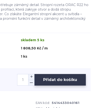
otřebuje záměrný detail. Stropní rozeta ORAC R22 ho
profilací, která zakryje otvor a dodá stropu
r. Co získáte Elegantní stropní akcent u svítidla –
a promění funkční detail v záměrný architektonický
skladem 5 ks
1 808,50 Kč / m
1 ks
Přidat do košíku
EAN kód:
5414433040161