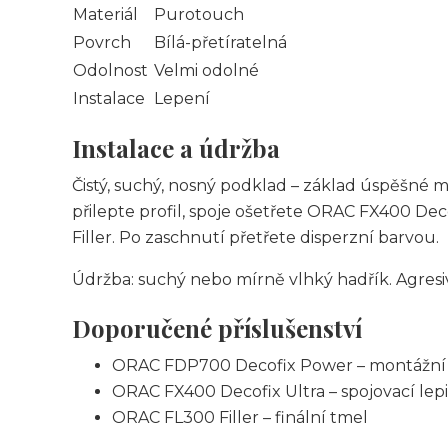
Materiál
Purotouch
Povrch
Bílá-přetíratelná
Odolnost
Velmi odolné
Instalace
Lepení
Instalace a údržba
Čistý, suchý, nosný podklad – základ úspěšn
přilepte profil, spoje ošetřete ORAC FX400 De
Filler. Po zaschnutí přetřete disperzní barvou.
Údržba: suchý nebo mírně vlhký hadřík. Agresiv
Doporučené příslušenství
ORAC FDP700 Decofix Power – montážní 
ORAC FX400 Decofix Ultra – spojovací lepi
ORAC FL300 Filler – finální tmel