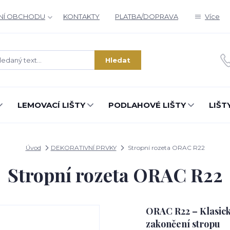
NÍ OBCHODU
KONTAKTY
PLATBA/DOPRAVA
Více
Zajímá vás, co nového v designu
interiérů?
Hledat
Kam poslat informaci o novinkách v interiérovém designu?
Odeslat
LEMOVACÍ LIŠTY
PODLAHOVÉ LIŠTY
LIŠT
Přeji si odebírat novinky e-mailem dle
podmínek zpracování osobních údajů
.
Souhlasím se
zpracováním osobních údajů
pro účely registrace.
Úvod
DEKORATIVNÍ PRVKY
Stropní rozeta ORAC R22
Stropní rozeta ORAC R22
Zavřít
ORAC R22 – Klasick
zakončení stropu