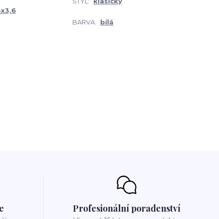
STYL:
klasický
3x3,6
BARVA:
bílá
e
Profesionální poradenství