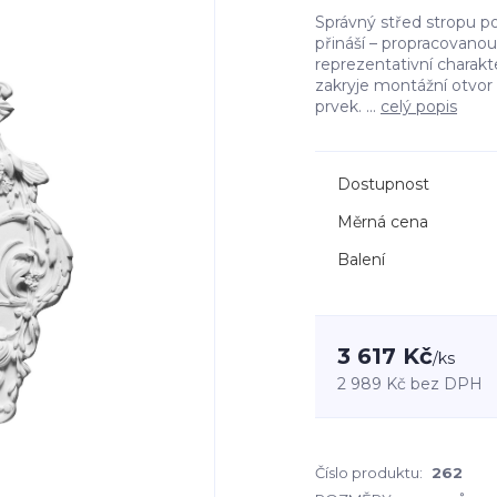
Správný střed stropu p
přináší – propracovanou 
reprezentativní charakte
zakryje montážní otvor 
prvek. ...
celý popis
Dostupnost
Měrná cena
Balení
3 617 Kč
/
ks
2 989 Kč
bez DPH
Číslo produktu:
262