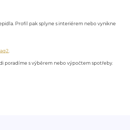
epidla. Profil pak splyne s interiérem nebo vynikne
faq2
.
Rádi poradíme s výběrem nebo výpočtem spotřeby.