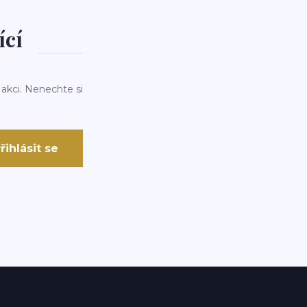
ící
 akci. Nenechte si
řihlásit se