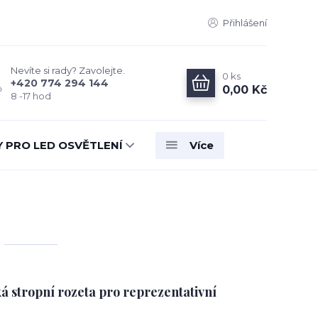
Přihlášení
Nevíte si rady? Zavolejte.
0
ks
+420 774 294 144
0,00 Kč
8 -17 hod
Y PRO LED OSVĚTLENÍ
Více
á stropní rozeta pro reprezentativní