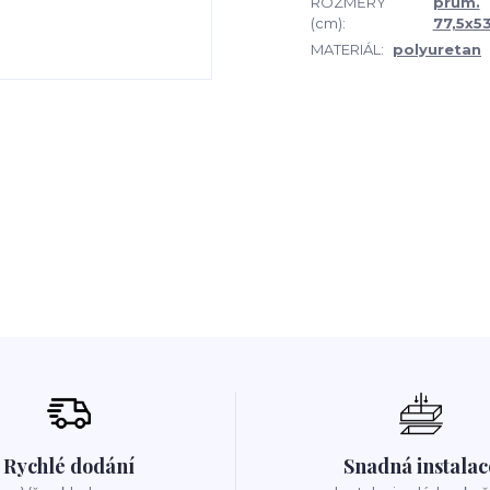
ROZMĚRY
prům.
(cm):
77,5x5
MATERIÁL:
polyuretan
Rychlé dodání
Snadná instalac