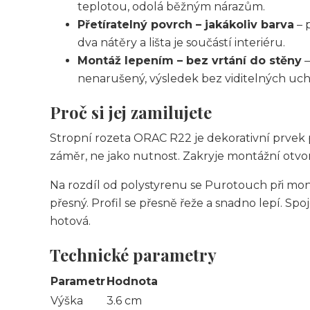
teplotou, odolá běžným nárazům.
Přetíratelný povrch – jakákoliv barva
– 
dva nátěry a lišta je součástí interiéru.
Montáž lepením – bez vrtání do stěny
–
nenarušený, výsledek bez viditelných uch
Proč si jej zamilujete
Stropní rozeta ORAC R22 je dekorativní prvek pr
záměr, ne jako nutnost. Zakryje montážní otvor
Na rozdíl od polystyrenu se Purotouch při mont
přesný. Profil se přesně řeže a snadno lepí. Spo
hotová.
Technické parametry
Parametr
Hodnota
Výška
3.6 cm