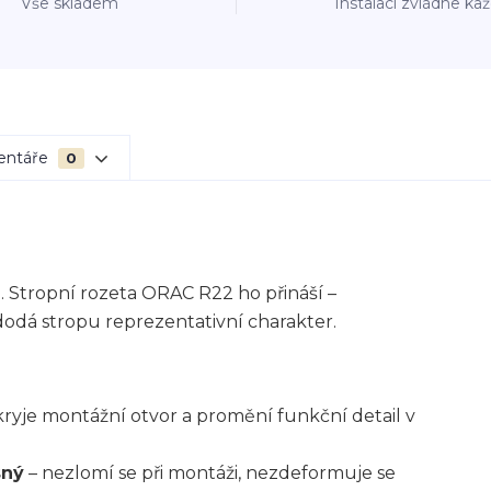
Vše skladem
Instalaci zvládne ka
entáře
0
. Stropní rozeta ORAC R22 ho přináší –
 dodá stropu reprezentativní charakter.
kryje montážní otvor a promění funkční detail v
sný
– nezlomí se při montáži, nezdeformuje se