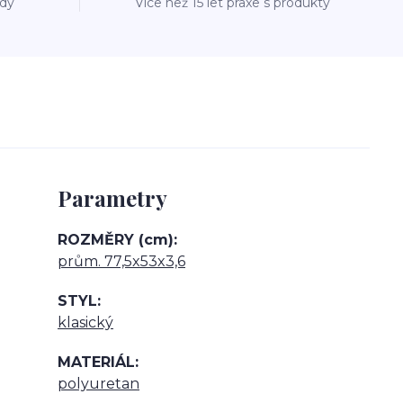
ždý
Více než 15 let praxe s produkty
Parametry
ROZMĚRY (cm)
prům. 77,5x53x3,6
STYL
klasický
MATERIÁL
polyuretan