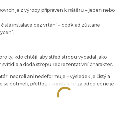
povrch je z výroby připraven k nátěru – jeden nebo
 čistá instalace bez vrtání – podklad zůstane
ycení.
o ty, kdo chtějí, aby střed stropu vypadal jako
 svítidla a dodá stropu reprezentativní charakter.
áži nedroli ani nedeformuje – výsledek je čistý a
je se dotmelí, přetřou – a instalace za odpoledne je