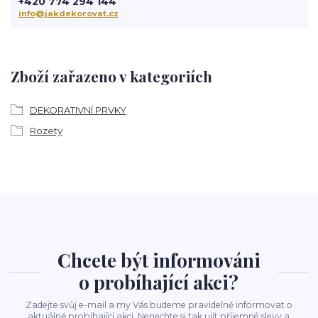
+420 774 294 144
info@jakdekorovat.cz
Zboží zařazeno v kategoriích
DEKORATIVNÍ PRVKY
Rozety
Chcete být informováni
o probíhající akci?
Zadejte svůj e-mail a my Vás budeme pravidelně informovat o
aktuálně probíhající akci. Nenechte si tak ujít příjemné slevy a