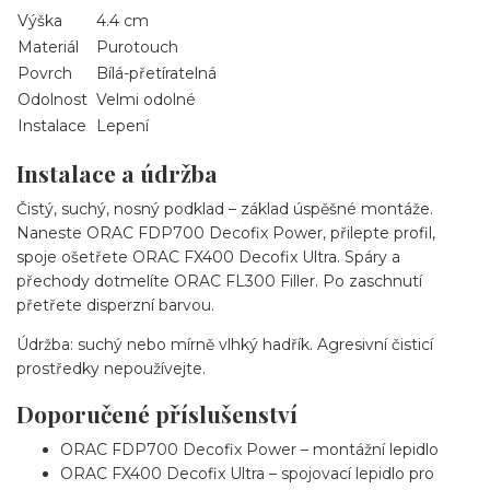
Výška
4.4 cm
Materiál
Purotouch
Povrch
Bílá-přetíratelná
Odolnost
Velmi odolné
Instalace
Lepení
Instalace a údržba
Čistý, suchý, nosný podklad – základ úspěšné montáže.
Naneste ORAC FDP700 Decofix Power, přilepte profil,
spoje ošetřete ORAC FX400 Decofix Ultra. Spáry a
přechody dotmelíte ORAC FL300 Filler. Po zaschnutí
přetřete disperzní barvou.
Údržba: suchý nebo mírně vlhký hadřík. Agresivní čisticí
prostředky nepoužívejte.
Doporučené příslušenství
ORAC FDP700 Decofix Power – montážní lepidlo
ORAC FX400 Decofix Ultra – spojovací lepidlo pro