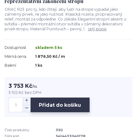
reprezentativní zakončení stropu
ORAC R23: pro ty, kdo chtějí, aby lustr na stropě vypadal jako
záměrný prvek, ne jako nutnost. Klasická rozeta, propracovaný
relief, montáž za odpoledne. Co získáte Elegantní stropní akcent u
svítidla – přemění montážní otvor svítidla v záměrný dekorativní
prvek stropu. Materiál Purotouch – pevný, l...
celý popis
Dostupnost
skladem 5 ks
Měrná cena
1 876,50 Kč / m
Balení
1 ks
3 753 Kč
/
ks
3 102 Kč
bez DPH
Přidat do košíku
Číslo produktu:
392
EAN kód:
5414433040178