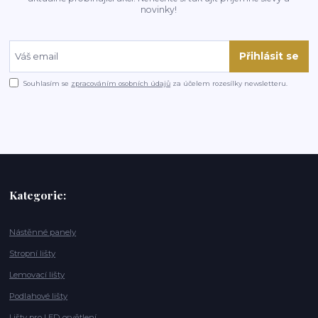
novinky!
Přihlásit se
Souhlasím se
zpracováním osobních údajů
za účelem rozesílky newsletteru.
Kategorie:
Nástěnné panely
Stropní lišty
Lemovací lišty
Podlahové lišty
Lišty pro LED osvětlení