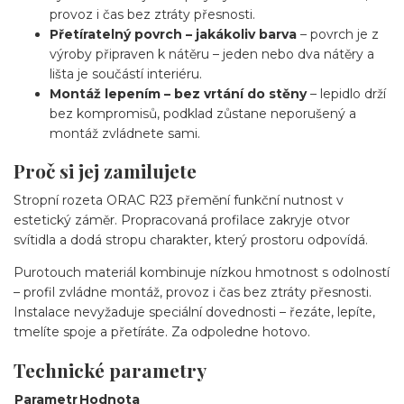
provoz i čas bez ztráty přesnosti.
Přetíratelný povrch – jakákoliv barva
– povrch je z
výroby připraven k nátěru – jeden nebo dva nátěry a
lišta je součástí interiéru.
Montáž lepením – bez vrtání do stěny
– lepidlo drží
bez kompromisů, podklad zůstane neporušený a
montáž zvládnete sami.
Proč si jej zamilujete
Stropní rozeta ORAC R23 přemění funkční nutnost v
estetický záměr. Propracovaná profilace zakryje otvor
svítidla a dodá stropu charakter, který prostoru odpovídá.
Purotouch materiál kombinuje nízkou hmotnost s odolností
– profil zvládne montáž, provoz i čas bez ztráty přesnosti.
Instalace nevyžaduje speciální dovednosti – řezáte, lepíte,
tmelíte spoje a přetíráte. Za odpoledne hotovo.
Technické parametry
Parametr
Hodnota