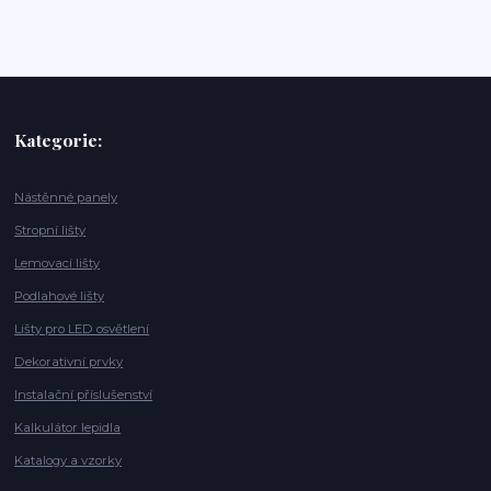
Kategorie:
Nástěnné panely
Stropní lišty
Lemovací lišty
Podlahové lišty
Lišty pro LED osvětlení
Dekorativní prvky
Instalační příslušenství
Kalkulátor lepidla
Katalogy a vzorky