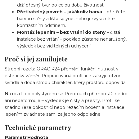
drží přesný tvar po celou dobu životnosti.
Přetíratelný povrch – jakákoliv barva
– přetřete
barvou stěny a lišta splyne, nebo ji zvýrazněte
kontrastním odstínem.
Montáž lepením – bez vrtání do stěny
– čistá
instalace bez vrtání – podklad zůstane nenarušený,
výsledek bez viditelných uchycení.
Proč si jej zamilujete
Stropní rozeta ORAC R24 přemění funkční nutnost v
estetický záměr. Propracovaná profilace zakryje otvor
svítidla a dodá stropu charakter, který prostoru odpovídá.
Na rozdíl od polystyrenu se Purotouch při montáži nedroli
ani nedeformuje – výsledek je čistý a přesný. Profil se
snadno řeže pokosnicí nebo řezacím boxem a instalace
lepením zvládnete sami za jedno odpoledne.
Technické parametry
Parametr
Hodnota