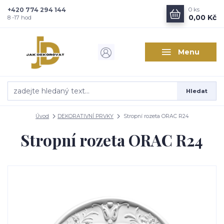
+420 774 294 144
0
ks
Zajímá vás, co nového v
0,00 Kč
8 -17 hod
designu interiérů?
Menu
Kam poslat informaci o novinkách v interiérovém designu?
Odeslat
Hledat
Přeji si odebírat novinky e-mailem dle
podmínek zpracování
osobních údajů
.
Úvod
DEKORATIVNÍ PRVKY
Stropní rozeta ORAC R24
Souhlasím se
zpracováním osobních údajů
pro účely registrace.
Stropní rozeta ORAC R24
Zavřít