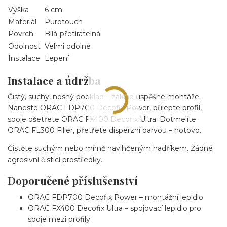
Výška
6 cm
Materiál
Purotouch
Povrch
Bílá-přetíratelná
Odolnost
Velmi odolné
Instalace
Lepení
Instalace a údržba
Čistý, suchý, nosný podklad – základ úspěšné montáže.
Naneste ORAC FDP700 Decofix Power, přilepte profil,
spoje ošetřete ORAC FX400 Decofix Ultra. Dotmelíte
ORAC FL300 Filler, přetřete disperzní barvou – hotovo.
Čistěte suchým nebo mírně navlhčeným hadříkem. Žádné
agresivní čisticí prostředky.
Doporučené příslušenství
ORAC FDP700 Decofix Power – montážní lepidlo
ORAC FX400 Decofix Ultra – spojovací lepidlo pro
spoje mezi profily