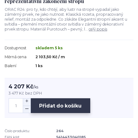
reprezentativní zakončení stropu
ORAC R24: pro ty, kdo chtějí, aby lustr na stropě vypadal jako
záměrný prvek, ne jako nutnost. Klasická rozeta, propracovaný
relief, montáž za odpoledne. Co získáte Elegantní stropní akcent u
svítidla – přemění montážní otvor svítidla v záměrný dekorativní
prvek stropu. Materiál Purotouch – pevný, l...
celý popis
Dostupnost
skladem 5 ks
Měrná cena
2 103,50 Kč / m
Balení
1 ks
4 207 Kč
/
ks
3 477 Kč
bez DPH
Přidat do košíku
Číslo produktu:
264
EAN kód:
5414433040185