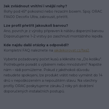
Jak zvládnout vnitřní i vnější rohy?
Rohy pod 45° pokosnicí nebo řezacím boxem. Spoj: ORAC
FX400 Decofix Ultra, zabrousit, přetřít.
Lze profil přetřít jakoukoli barvou?
Ano, povrch je z výroby připraven k nátěru disperzní barvou.
Doporučujeme 1–2 vrstvy po zaschnutí montážního lepidla.
Kde najdu další otázky a odpovědi?
Kompletní FAQ naleznete na
jakdekorovat.cz/faq2
.
Vyberte požadovaný počet kusů a klikněte na „Do košíku".
Potřebujete poradit s výběrem nebo množstvím? Napište
nám – rádi pomůžeme. Pokud z jakéhokoli důvodu
nebudete spokojeni, lze produkt vrátit nebo vyměnit do 14
dnů v nepoškozeném a nepoužitém stavu. Na všechny
profily ORAC poskytujeme záruku 2 roky při dodržení
doporučených instalačních postupů.