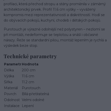
profilaci, která přechod stropu a stěny proměnila v záměrný
architektonický prvek. Profil 11.6 cm výšky – vyvážený
kompromis mezi reprezentativností a diskrétností. Hodí se
do obývacích pokojů, kuchyní, chodeb i dětských pokojů.
Purotouch je výrazně odolnější než polystyren – nezlomí se
při montáži, nedeformuje se teplotou a snáší i občasné
nárazy. Řeže se standardní pilou, montáž lepením je rychlá a
výsledek beze stop.
Technické parametry
Parametr
Hodnota
Délka
200 cm
Výška
11.6 cm
Šířka
11.2 cm
Materiál
Purotouch
Povrch
Bílá-přetíratelná
Odolnost
Velmi odolné
Instalace
Lepení