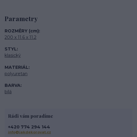
Parametry
ROZMĚRY (cm)
200 x 11.6 x 11.2
STYL
klasický
MATERIÁL
polyuretan
BARVA
bílá
Rádi vám poradíme
+420 774 294 144
info@jakdekorovat.cz