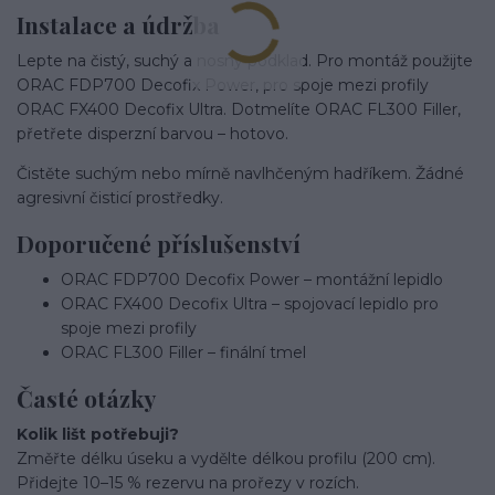
Instalace a údržba
Lepte na čistý, suchý a nosný podklad. Pro montáž použijte
ORAC FDP700 Decofix Power, pro spoje mezi profily
ORAC FX400 Decofix Ultra. Dotmelíte ORAC FL300 Filler,
přetřete disperzní barvou – hotovo.
Čistěte suchým nebo mírně navlhčeným hadříkem. Žádné
agresivní čisticí prostředky.
Doporučené příslušenství
ORAC FDP700 Decofix Power – montážní lepidlo
ORAC FX400 Decofix Ultra – spojovací lepidlo pro
spoje mezi profily
ORAC FL300 Filler – finální tmel
Časté otázky
Kolik lišt potřebuji?
Změřte délku úseku a vydělte délkou profilu (200 cm).
Přidejte 10–15 % rezervu na prořezy v rozích.