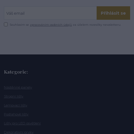
Přihlásit se
Souhlasím se
zpracováním osobních údajů
za účelem rozesílky newsletteru.
Kategorie:
Nástěnné panely
Stropní lišty
Lemovací lišty
Podlahové lišty
Lišty pro LED osvětlení
Dekorativní prvky