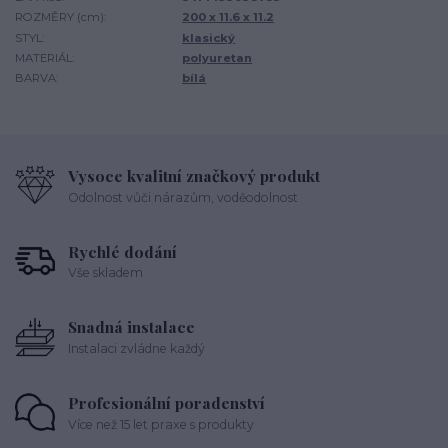
ROZMĚRY (cm):
200 x 11.6 x 11.2
STYL:
klasický
MATERIÁL:
polyuretan
BARVA:
bílá
Vysoce kvalitní značkový produkt
Odolnost vůči nárazům, voděodolnost
Rychlé dodání
Vše skladem
Snadná instalace
Instalaci zvládne každý
Profesionální poradenství
Více než 15 let praxe s produkty