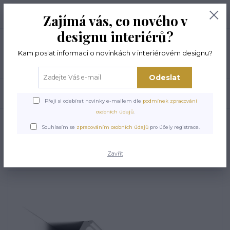
+420 774 294 144
0
ks
Zajímá vás, co nového v
0,00 Kč
8 -17 hod
designu interiérů?
Menu
Kam poslat informaci o novinkách v interiérovém designu?
Odeslat
Hledat
Přeji si odebírat novinky e-mailem dle
podmínek zpracování
osobních údajů
.
Úvod
STROPNÍ LIŠTY
Stropní lišta ORAC C211
Souhlasím se
zpracováním osobních údajů
pro účely registrace.
Stropní lišta ORAC C211
Zavřít