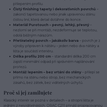
přilepením profilu.
Čistý finishing tapety i dekorativních povrchů
–
zakončí tapetovanou nebo jinak upravenou stěnu
čistou linií, která detail dotáhne do konce.
Materiál Purotouch – pevný, lehký, přesný
–
nezlomí se při montáži, nezdeformuje se teplotou,
odolá běžným nárazům.
Přetíratelný povrch – jakákoliv barva
– povrch je z
výroby připraven k nátěru – jeden nebo dva nátěry a
lišta je součástí interiéru.
Délka profilu 200 cm
– standardní délka 200 cm
zajistí minimální odpad při správném naplánování
prořezů.
Montáž lepením – bez vrtání do stěny
– přilepí se
přímo na stěnu nebo strop, bez mechanických
zásahů, bez zátek, bez viditelných úchytů.
Proč si jej zamilujete
Klasický interiér se pozná v detailech – a stropní lišta je
jedním z nejviditelnějších. ORAC C211 přináší propracovanou