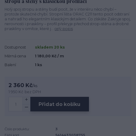
stropu a stěny s klasickou profilací
Holý spoj stropu a stěny budí pocit, že v interiéru něco chybí –
protože skutečně chybí. Stropní lišta ORAC C211 tento pocit odstraní
a nahradí ho elegantním klasickým detailem. Co získáte Zakryje spoj,
nerovnosti i praskliny – profil překryje přechod strop–stěna a drobné
praskliny v omítce, které j...
celý popis
Dostupnost
skladem 20 ks
Měrná cena
1 180,00 Kč / m
Balení
1 ks
2 360 Kč
/
ks
1 950 Kč
bez DPH
Přidat do košíku
Číslo produktu:
3
EAN kód:
5414433038755