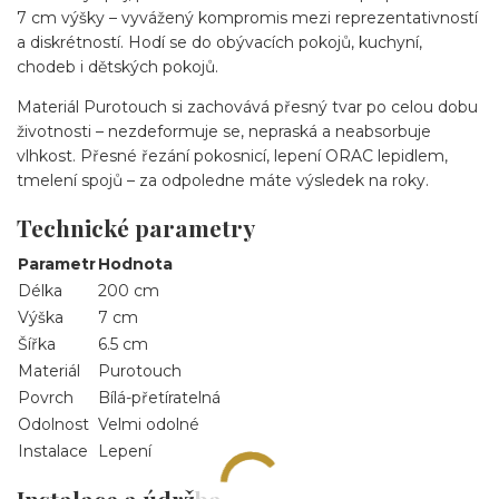
7 cm výšky – vyvážený kompromis mezi reprezentativností
a diskrétností. Hodí se do obývacích pokojů, kuchyní,
chodeb i dětských pokojů.
Materiál Purotouch si zachovává přesný tvar po celou dobu
životnosti – nezdeformuje se, nepraská a neabsorbuje
vlhkost. Přesné řezání pokosnicí, lepení ORAC lepidlem,
tmelení spojů – za odpoledne máte výsledek na roky.
Technické parametry
Parametr
Hodnota
Délka
200 cm
Výška
7 cm
Šířka
6.5 cm
Materiál
Purotouch
Povrch
Bílá-přetíratelná
Odolnost
Velmi odolné
Instalace
Lepení
Instalace a údržba