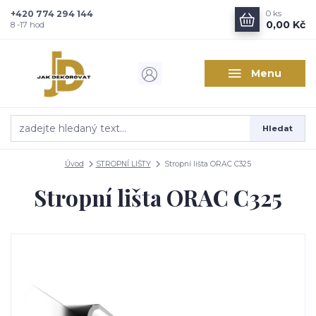
+420 774 294 144
0
ks
Zajímá vás, co nového v
0,00 Kč
8 -17 hod
designu interiérů?
Menu
Kam poslat informaci o novinkách v interiérovém designu?
Odeslat
Hledat
Přeji si odebírat novinky e-mailem dle
podmínek zpracování
osobních údajů
.
Úvod
STROPNÍ LIŠTY
Stropní lišta ORAC C325
Souhlasím se
zpracováním osobních údajů
pro účely registrace.
Stropní lišta ORAC C325
Zavřít