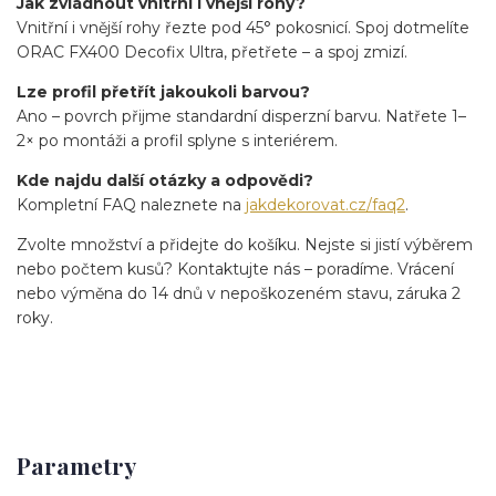
Jak zvládnout vnitřní i vnější rohy?
Vnitřní i vnější rohy řezte pod 45° pokosnicí. Spoj dotmelíte
ORAC FX400 Decofix Ultra, přetřete – a spoj zmizí.
Lze profil přetřít jakoukoli barvou?
Ano – povrch přijme standardní disperzní barvu. Natřete 1–
2× po montáži a profil splyne s interiérem.
Kde najdu další otázky a odpovědi?
Kompletní FAQ naleznete na
jakdekorovat.cz/faq2
.
Zvolte množství a přidejte do košíku. Nejste si jistí výběrem
nebo počtem kusů? Kontaktujte nás – poradíme. Vrácení
nebo výměna do 14 dnů v nepoškozeném stavu, záruka 2
roky.
Parametry