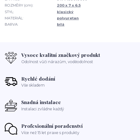
ROZMĚRY (cm):
200 x 7 x 6.5
STYL:
klasický
MATERIÁL:
polyuretan
BARVA:
bílá
Vysoce kvalitní značkový produkt
Odolnost vůči nárazům, voděodolnost
Rychlé dodání
Vše skladem
Snadná instalace
Instalaci zvládne každý
Profesionální poradenství
Více než 15 let praxe s produkty