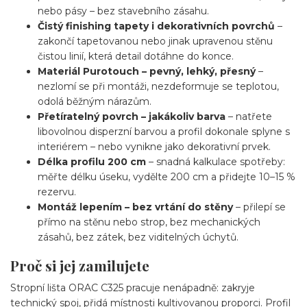
nebo pásy – bez stavebního zásahu.
Čistý finishing tapety i dekorativních povrchů
–
zakončí tapetovanou nebo jinak upravenou stěnu
čistou linií, která detail dotáhne do konce.
Materiál Purotouch – pevný, lehký, přesný
–
nezlomí se při montáži, nezdeformuje se teplotou,
odolá běžným nárazům.
Přetíratelný povrch – jakákoliv barva
– natřete
libovolnou disperzní barvou a profil dokonale splyne s
interiérem – nebo vynikne jako dekorativní prvek.
Délka profilu 200 cm
– snadná kalkulace spotřeby:
měřte délku úseku, vydělte 200 cm a přidejte 10–15 %
rezervu.
Montáž lepením – bez vrtání do stěny
– přilepí se
přímo na stěnu nebo strop, bez mechanických
zásahů, bez zátek, bez viditelných úchytů.
Proč si jej zamilujete
Stropní lišta ORAC C325 pracuje nenápadně: zakryje
technický spoj, přidá místnosti kultivovanou proporci. Profil