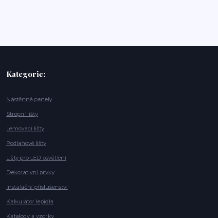
Kategorie:
Nástěnné panely
Stropní lišty
Lemovací lišty
Podlahové lišty
Lišty pro LED osvětlení
Dekorativní prvky
Instalační příslušenství
Kalkulátor lepidla
Katalogy a vzorky