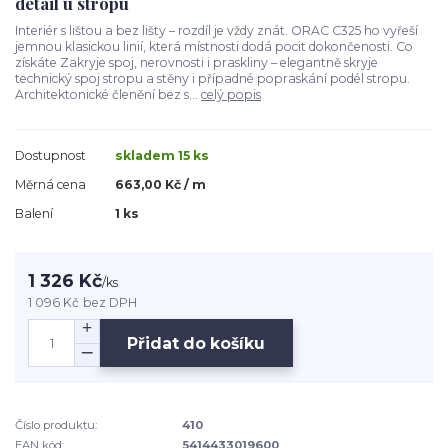
detail u stropu
Interiér s lištou a bez lišty – rozdíl je vždy znát. ORAC C325 ho vyřeší
jemnou klasickou linií, která místnosti dodá pocit dokončenosti. Co
získáte Zakryje spoj, nerovnosti i praskliny – elegantně skryje
technický spoj stropu a stěny i případné popraskání podél stropu.
Architektonické členění bez s...
celý popis
Dostupnost
skladem 15 ks
Měrná cena
663,00 Kč / m
Balení
1 ks
1 326 Kč
/
ks
1 096 Kč
bez DPH
Přidat do košíku
Číslo produktu:
410
EAN kód:
5414433019600