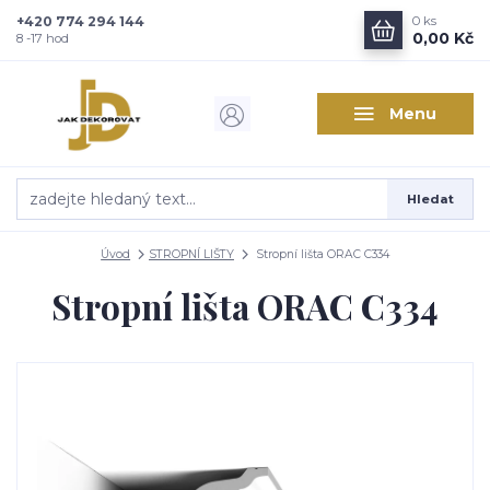
+420 774 294 144
0
ks
Zajímá vás, co nového v
0,00 Kč
8 -17 hod
designu interiérů?
Menu
Kam poslat informaci o novinkách v interiérovém designu?
Odeslat
Hledat
Přeji si odebírat novinky e-mailem dle
podmínek zpracování
osobních údajů
.
Úvod
STROPNÍ LIŠTY
Stropní lišta ORAC C334
Souhlasím se
zpracováním osobních údajů
pro účely registrace.
Stropní lišta ORAC C334
Zavřít