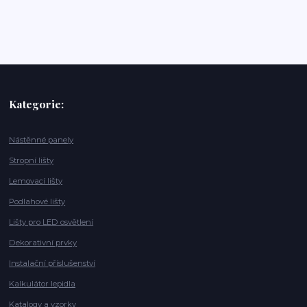
Kategorie:
Nástěnné panely
Stropní lišty
Lemovací lišty
Podlahové lišty
Lišty pro LED osvětlení
Dekorativní prvky
Instalační příslušenství
Kalkulátor lepidla
Katalogy a vzorky