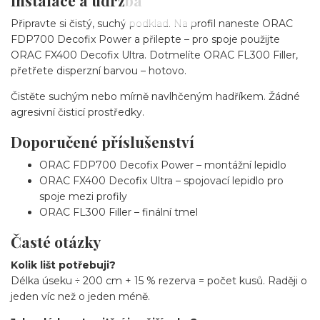
Připravte si čistý, suchý podklad. Na profil naneste ORAC
FDP700 Decofix Power a přilepte – pro spoje použijte
ORAC FX400 Decofix Ultra. Dotmelíte ORAC FL300 Filler,
přetřete disperzní barvou – hotovo.
Čistěte suchým nebo mírně navlhčeným hadříkem. Žádné
agresivní čisticí prostředky.
Doporučené příslušenství
ORAC FDP700 Decofix Power – montážní lepidlo
ORAC FX400 Decofix Ultra – spojovací lepidlo pro
spoje mezi profily
ORAC FL300 Filler – finální tmel
Časté otázky
Kolik lišt potřebuji?
Délka úseku ÷ 200 cm + 15 % rezerva = počet kusů. Raději o
jeden víc než o jeden méně.