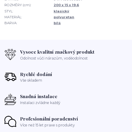
ROZMĚRY (cm):
200 x 15 x 19.6
STYL:
klasický
MATERIÁL:
polyuretan
BARVA:
bílá
Vysoce kvalitní značkový produkt
Odolnost vůči nárazům, voděodolnost
Rychlé dodání
Vše skladem
Snadná instalace
Instalaci zvládne každý
Profesionální poradenství
Více než 15 let praxe s produkty