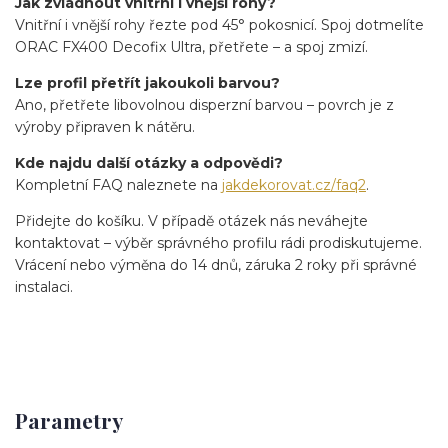
Jak zvládnout vnitřní i vnější rohy?
Vnitřní i vnější rohy řezte pod 45° pokosnicí. Spoj dotmelíte
ORAC FX400 Decofix Ultra, přetřete – a spoj zmizí.
Lze profil přetřít jakoukoli barvou?
Ano, přetřete libovolnou disperzní barvou – povrch je z
výroby připraven k nátěru.
Kde najdu další otázky a odpovědi?
Kompletní FAQ naleznete na
jakdekorovat.cz/faq2
.
Přidejte do košíku. V případě otázek nás neváhejte
kontaktovat – výběr správného profilu rádi prodiskutujeme.
Vrácení nebo výměna do 14 dnů, záruka 2 roky při správné
instalaci.
Parametry