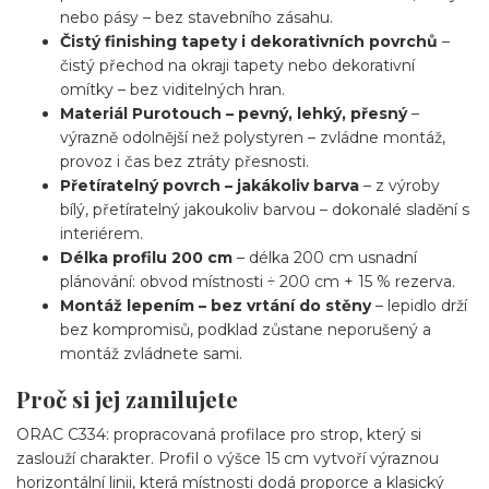
nebo pásy – bez stavebního zásahu.
Čistý finishing tapety i dekorativních povrchů
–
čistý přechod na okraji tapety nebo dekorativní
omítky – bez viditelných hran.
Materiál Purotouch – pevný, lehký, přesný
–
výrazně odolnější než polystyren – zvládne montáž,
provoz i čas bez ztráty přesnosti.
Přetíratelný povrch – jakákoliv barva
– z výroby
bílý, přetíratelný jakoukoliv barvou – dokonalé sladění s
interiérem.
Délka profilu 200 cm
– délka 200 cm usnadní
plánování: obvod místnosti ÷ 200 cm + 15 % rezerva.
Montáž lepením – bez vrtání do stěny
– lepidlo drží
bez kompromisů, podklad zůstane neporušený a
montáž zvládnete sami.
Proč si jej zamilujete
ORAC C334: propracovaná profilace pro strop, který si
zaslouží charakter. Profil o výšce 15 cm vytvoří výraznou
horizontální linii, která místnosti dodá proporce a klasický