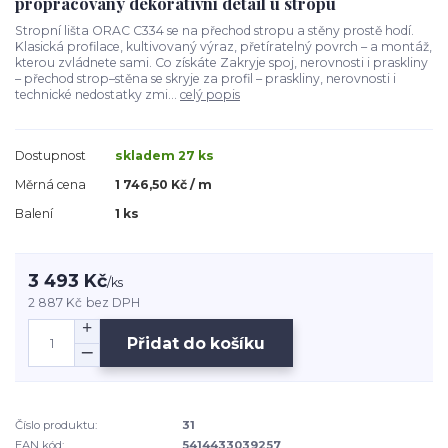
propracovaný dekorativní detail u stropu
Stropní lišta ORAC C334 se na přechod stropu a stěny prostě hodí.
Klasická profilace, kultivovaný výraz, přetíratelný povrch – a montáž,
kterou zvládnete sami. Co získáte Zakryje spoj, nerovnosti i praskliny
– přechod strop–stěna se skryje za profil – praskliny, nerovnosti i
technické nedostatky zmi...
celý popis
Dostupnost
skladem 27 ks
Měrná cena
1 746,50 Kč / m
Balení
1 ks
3 493 Kč
/
ks
2 887 Kč
bez DPH
Přidat do košíku
Číslo produktu:
31
EAN kód:
5414433039257