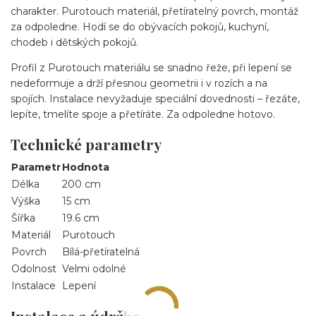
charakter. Purotouch materiál, přetíratelný povrch, montáž
za odpoledne. Hodí se do obývacích pokojů, kuchyní,
chodeb i dětských pokojů.
Profil z Purotouch materiálu se snadno řeže, při lepení se
nedeformuje a drží přesnou geometrii i v rozích a na
spojích. Instalace nevyžaduje speciální dovednosti – řezáte,
lepíte, tmelíte spoje a přetíráte. Za odpoledne hotovo.
Technické parametry
Parametr
Hodnota
Délka
200 cm
Výška
15 cm
Šířka
19.6 cm
Materiál
Purotouch
Povrch
Bílá-přetíratelná
Odolnost
Velmi odolné
Instalace
Lepení
Instalace a údržba