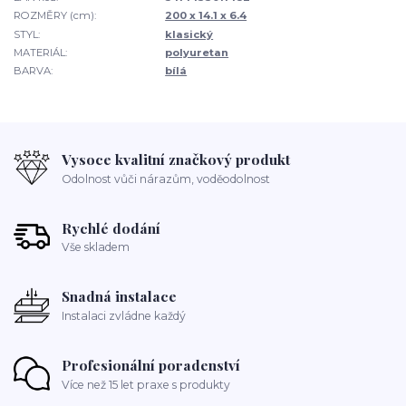
ROZMĚRY (cm):
200 x 14.1 x 6.4
STYL:
klasický
MATERIÁL:
polyuretan
BARVA:
bílá
Vysoce kvalitní značkový produkt
Odolnost vůči nárazům, voděodolnost
Rychlé dodání
Vše skladem
Snadná instalace
Instalaci zvládne každý
Profesionální poradenství
Více než 15 let praxe s produkty