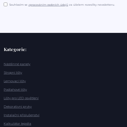
Souhlasím se
zpracováním osobních údajů
za účelem rozesílky newsletteru.
Kategorie:
Nástěnné panely
Stropní lišty
Lemovací lišty
Podlahové lišty
Lišty pro LED osvětlení
Dekorativní prvky
Instalační příslušenství
Kalkulátor lepidla