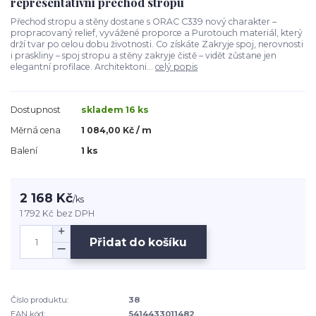
representativní přechod stropu
Přechod stropu a stěny dostane s ORAC C339 nový charakter –
propracovaný relief, vyvážené proporce a Purotouch materiál, který
drží tvar po celou dobu životnosti. Co získáte Zakryje spoj, nerovnosti
i praskliny – spoj stropu a stěny zakryje čistě – vidět zůstane jen
elegantní profilace. Architektoni...
celý popis
Dostupnost
skladem 16 ks
Měrná cena
1 084,00 Kč / m
Balení
1 ks
2 168 Kč
/
ks
1 792 Kč
bez DPH
Přidat do košíku
Číslo produktu:
38
EAN kód:
5414433011482