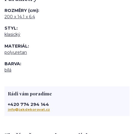
ROZMĚRY (cm)
200 x 14.1 x 6.4
STYL
klasický
MATERIÁL
polyuretan
BARVA
bílá
Rádi vám poradíme
+420 774 294 144
info@jakdekorovat.cz