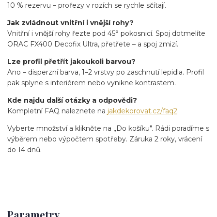
10 % rezervu – prořezy v rozích se rychle sčítají.
Jak zvládnout vnitřní i vnější rohy?
Vnitřní i vnější rohy řezte pod 45° pokosnicí. Spoj dotmelíte
ORAC FX400 Decofix Ultra, přetřete – a spoj zmizí.
Lze profil přetřít jakoukoli barvou?
Ano – disperzní barva, 1–2 vrstvy po zaschnutí lepidla. Profil
pak splyne s interiérem nebo vynikne kontrastem.
Kde najdu další otázky a odpovědi?
Kompletní FAQ naleznete na
jakdekorovat.cz/faq2
.
Vyberte množství a klikněte na „Do košíku". Rádi poradíme s
výběrem nebo výpočtem spotřeby. Záruka 2 roky, vrácení
do 14 dnů.
Parametry