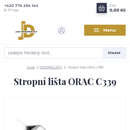
+420 774 294 144
0
ks
0,00 Kč
8 -17 hod
Menu
Hledat
Úvod
STROPNÍ LIŠTY
Stropní lišta ORAC C339
Stropní lišta ORAC C339