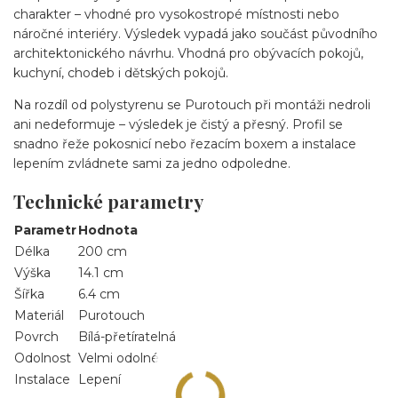
charakter – vhodné pro vysokostropé místnosti nebo
náročné interiéry. Výsledek vypadá jako součást původního
architektonického návrhu. Vhodná pro obývacích pokojů,
kuchyní, chodeb i dětských pokojů.
Na rozdíl od polystyrenu se Purotouch při montáži nedroli
ani nedeformuje – výsledek je čistý a přesný. Profil se
snadno řeže pokosnicí nebo řezacím boxem a instalace
lepením zvládnete sami za jedno odpoledne.
Technické parametry
Parametr
Hodnota
Délka
200 cm
Výška
14.1 cm
Šířka
6.4 cm
Materiál
Purotouch
Povrch
Bílá-přetíratelná
Odolnost
Velmi odolné
Instalace
Lepení