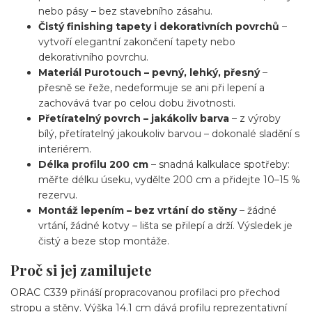
nebo pásy – bez stavebního zásahu.
Čistý finishing tapety i dekorativních povrchů
–
vytvoří elegantní zakončení tapety nebo
dekorativního povrchu.
Materiál Purotouch – pevný, lehký, přesný
–
přesně se řeže, nedeformuje se ani při lepení a
zachovává tvar po celou dobu životnosti.
Přetíratelný povrch – jakákoliv barva
– z výroby
bílý, přetíratelný jakoukoliv barvou – dokonalé sladění s
interiérem.
Délka profilu 200 cm
– snadná kalkulace spotřeby:
měřte délku úseku, vydělte 200 cm a přidejte 10–15 %
rezervu.
Montáž lepením – bez vrtání do stěny
– žádné
vrtání, žádné kotvy – lišta se přilepí a drží. Výsledek je
čistý a beze stop montáže.
Proč si jej zamilujete
ORAC C339 přináší propracovanou profilaci pro přechod
stropu a stěny. Výška 14.1 cm dává profilu reprezentativní