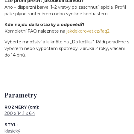
Lze profil přetřít jakoukoli barvou?
Ano – disperzní barva, 1–2 vrstvy po zaschnutí lepidla. Profil
pak splyne s interiérem nebo vynikne kontrastem.
Kde najdu další otázky a odpovědi?
Kompletní FAQ naleznete na
jakdekorovat.cz/faq2
.
Vyberte množství a klikněte na „Do košíku". Rádi poradíme s
výběrem nebo výpočtem spotřeby. Záruka 2 roky, vrácení
do 14 dnů.
Parametry
ROZMĚRY (cm)
200 x 14.1 x 6.4
STYL
klasický