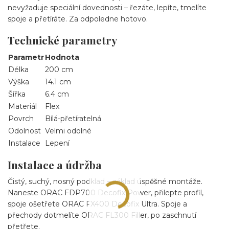
nevyžaduje speciální dovednosti – řezáte, lepíte, tmelíte
spoje a přetíráte. Za odpoledne hotovo.
Technické parametry
Parametr
Hodnota
Délka
200 cm
Výška
14.1 cm
Šířka
6.4 cm
Materiál
Flex
Povrch
Bílá-přetíratelná
Odolnost
Velmi odolné
Instalace
Lepení
Instalace a údržba
Čistý, suchý, nosný podklad – základ úspěšné montáže.
Naneste ORAC FDP700 Decofix Power, přilepte profil,
spoje ošetřete ORAC FX400 Decofix Ultra. Spoje a
přechody dotmelíte ORAC FL300 Filler, po zaschnutí
přetřete.