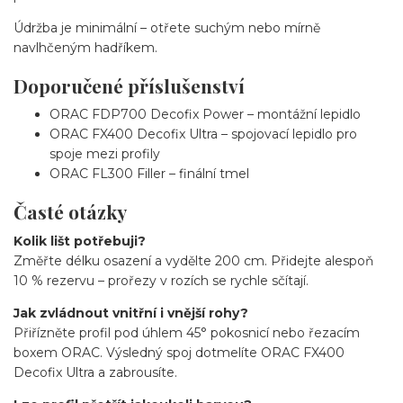
Údržba je minimální – otřete suchým nebo mírně
navlhčeným hadříkem.
Doporučené příslušenství
ORAC FDP700 Decofix Power – montážní lepidlo
ORAC FX400 Decofix Ultra – spojovací lepidlo pro
spoje mezi profily
ORAC FL300 Filler – finální tmel
Časté otázky
Kolik lišt potřebuji?
Změřte délku osazení a vydělte 200 cm. Přidejte alespoň
10 % rezervu – prořezy v rozích se rychle sčítají.
Jak zvládnout vnitřní i vnější rohy?
Přiřízněte profil pod úhlem 45° pokosnicí nebo řezacím
boxem ORAC. Výsledný spoj dotmelíte ORAC FX400
Decofix Ultra a zabrousíte.