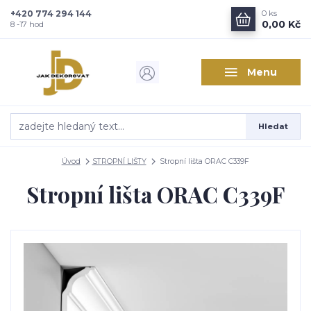
+420 774 294 144
0
ks
Zajímá vás, co nového v
0,00 Kč
8 -17 hod
designu interiérů?
Menu
Kam poslat informaci o novinkách v interiérovém designu?
Odeslat
Hledat
Přeji si odebírat novinky e-mailem dle
podmínek zpracování
osobních údajů
.
Úvod
STROPNÍ LIŠTY
Stropní lišta ORAC C339F
Souhlasím se
zpracováním osobních údajů
pro účely registrace.
Stropní lišta ORAC C339F
Zavřít