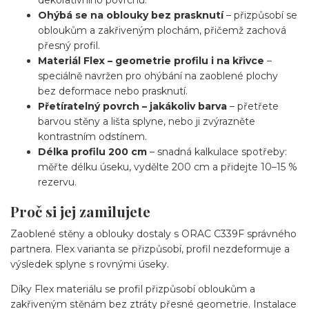
dekorativního povrchu.
Ohýbá se na oblouky bez prasknutí
– přizpůsobí se
obloukům a zakřiveným plochám, přičemž zachová
přesný profil.
Materiál Flex – geometrie profilu i na křivce
–
speciálně navržen pro ohýbání na zaoblené plochy
bez deformace nebo prasknutí.
Přetíratelný povrch – jakákoliv barva
– přetřete
barvou stěny a lišta splyne, nebo ji zvýrazněte
kontrastním odstínem.
Délka profilu 200 cm
– snadná kalkulace spotřeby:
měřte délku úseku, vydělte 200 cm a přidejte 10–15 %
rezervu.
Proč si jej zamilujete
Zaoblené stěny a oblouky dostaly s ORAC C339F správného
partnera. Flex varianta se přizpůsobí, profil nezdeformuje a
výsledek splyne s rovnými úseky.
Díky Flex materiálu se profil přizpůsobí obloukům a
zakřiveným stěnám bez ztráty přesné geometrie. Instalace