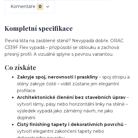
Komentáře
0
Kompletní specifikace
Pevná lišta na zaoblené stěně? Nevypadá dobře. ORAC
C339F Flex vypadá – přizpůsobí se oblouku a zachová
přesný profil. A vizuálně splyne s pevnou variantou.
Co získáte
Zakryje spoj, nerovnosti i praskliny
– spoj stropu a
stěny zakryje čistě – vidět zůstane jen elegantní
profilace.
Architektonické členění bez stavebních úprav
–
vytvoří rámy, pásy nebo horizontální linky na stěně –
výsledek vypadá jako záměrný návrh, ne jako
doplnění.
Čistý finishing tapety i dekorativních povrchů
–
vytvoří elegantní zakončení tapety nebo