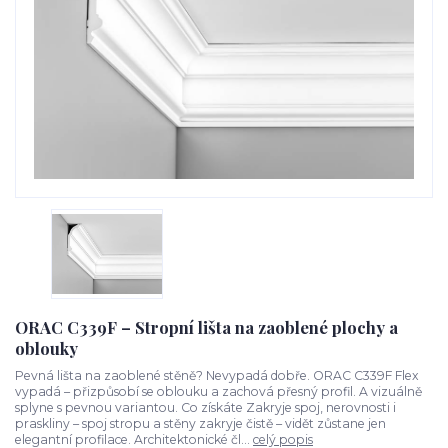
ORAC C339F – Stropní lišta na zaoblené plochy a
oblouky
Pevná lišta na zaoblené stěně? Nevypadá dobře. ORAC C339F Flex
vypadá – přizpůsobí se oblouku a zachová přesný profil. A vizuálně
splyne s pevnou variantou. Co získáte Zakryje spoj, nerovnosti i
praskliny – spoj stropu a stěny zakryje čistě – vidět zůstane jen
elegantní profilace. Architektonické čl...
celý popis