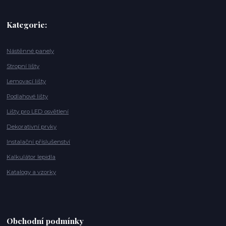
Kategorie:
Nástěnné panely
Stropní lišty
Lemovací lišty
Podlahové lišty
Lišty pro LED osvětlení
Dekorativní prvky
Instalační příslušenství
Kalkulátor lepidla
Katalogy a vzorky
Obchodní podmínky