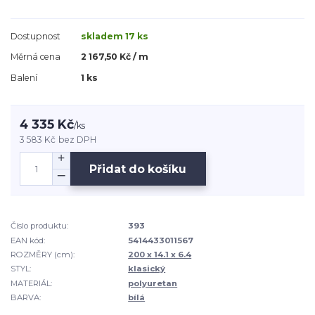
Dostupnost
skladem 17 ks
Měrná cena
2 167,50 Kč / m
Balení
1 ks
4 335 Kč
/
ks
3 583 Kč
bez DPH
Přidat do košíku
Číslo produktu:
393
EAN kód:
5414433011567
ROZMĚRY (cm):
200 x 14.1 x 6.4
STYL:
klasický
MATERIÁL:
polyuretan
BARVA:
bílá