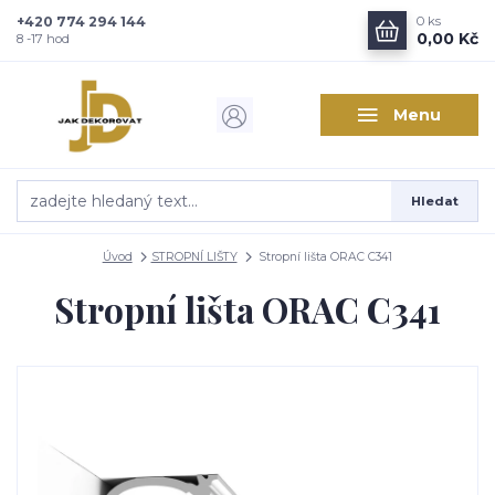
+420 774 294 144
0
ks
Zajímá vás, co nového v
0,00 Kč
8 -17 hod
designu interiérů?
Menu
Kam poslat informaci o novinkách v interiérovém designu?
Odeslat
Hledat
Přeji si odebírat novinky e-mailem dle
podmínek zpracování
osobních údajů
.
Úvod
STROPNÍ LIŠTY
Stropní lišta ORAC C341
Souhlasím se
zpracováním osobních údajů
pro účely registrace.
Stropní lišta ORAC C341
Zavřít