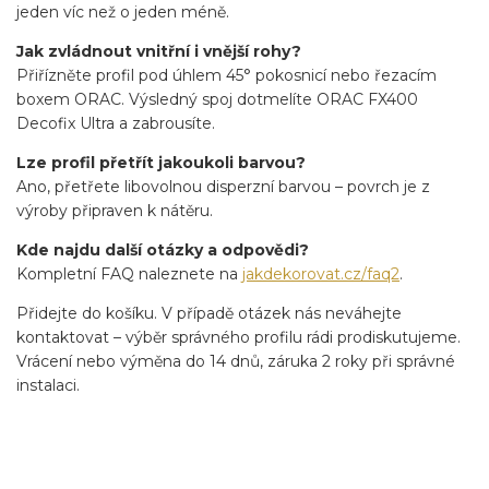
jeden víc než o jeden méně.
Jak zvládnout vnitřní i vnější rohy?
Přiřízněte profil pod úhlem 45° pokosnicí nebo řezacím
boxem ORAC. Výsledný spoj dotmelíte ORAC FX400
Decofix Ultra a zabrousíte.
Lze profil přetřít jakoukoli barvou?
Ano, přetřete libovolnou disperzní barvou – povrch je z
výroby připraven k nátěru.
Kde najdu další otázky a odpovědi?
Kompletní FAQ naleznete na
jakdekorovat.cz/faq2
.
Přidejte do košíku. V případě otázek nás neváhejte
kontaktovat – výběr správného profilu rádi prodiskutujeme.
Vrácení nebo výměna do 14 dnů, záruka 2 roky při správné
instalaci.