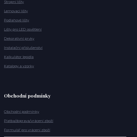
Stropní lišty
Lemovací lišty
Podlahové lišty
Lišty pro LED osvětlení
Dekorativní prvky
Instalační příslušenství
Kalkulátor lepidla
Katalogy a vzorky
Obchodní podmínky
Obchodní podmínky
Platba/doprava/vrácení zboží
Formulář pro vrácení zboží