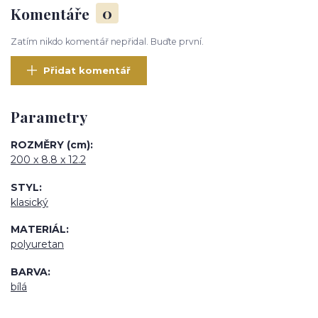
Komentáře
0
Zatím nikdo komentář nepřidal. Buďte první.
Přidat komentář
Parametry
ROZMĚRY (cm)
200 x 8.8 x 12.2
STYL
klasický
MATERIÁL
polyuretan
BARVA
bílá