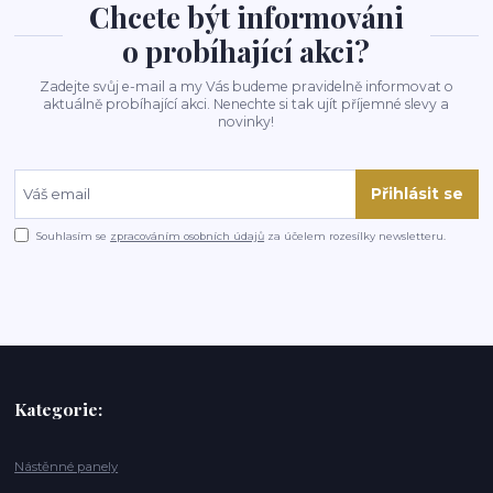
Chcete být informováni
o probíhající akci?
Zadejte svůj e-mail a my Vás budeme pravidelně informovat o
aktuálně probíhající akci. Nenechte si tak ujít příjemné slevy a
novinky!
Přihlásit se
Souhlasím se
zpracováním osobních údajů
za účelem rozesílky newsletteru.
Kategorie:
Nástěnné panely