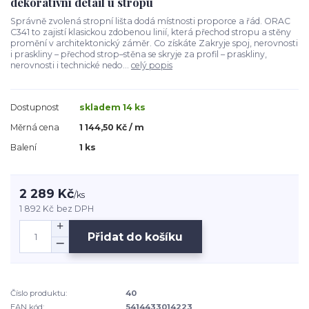
dekorativní detail u stropu
Správně zvolená stropní lišta dodá místnosti proporce a řád. ORAC
C341 to zajistí klasickou zdobenou linií, která přechod stropu a stěny
promění v architektonický záměr. Co získáte Zakryje spoj, nerovnosti
i praskliny – přechod strop–stěna se skryje za profil – praskliny,
nerovnosti i technické nedo...
celý popis
Dostupnost
skladem 14 ks
Měrná cena
1 144,50 Kč / m
Balení
1 ks
2 289 Kč
/
ks
1 892 Kč
bez DPH
Přidat do košíku
Číslo produktu:
40
EAN kód:
5414433014223