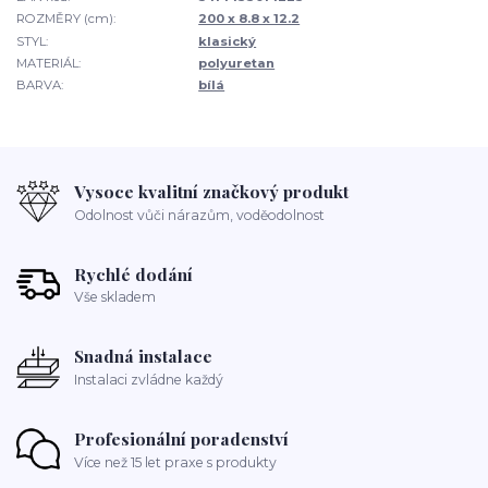
ROZMĚRY (cm):
200 x 8.8 x 12.2
STYL:
klasický
MATERIÁL:
polyuretan
BARVA:
bílá
Vysoce kvalitní značkový produkt
Odolnost vůči nárazům, voděodolnost
Rychlé dodání
Vše skladem
Snadná instalace
Instalaci zvládne každý
Profesionální poradenství
Více než 15 let praxe s produkty