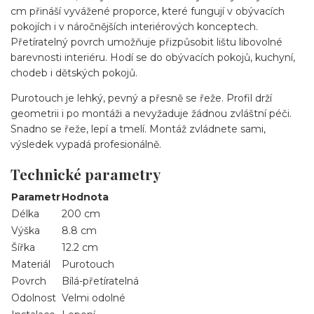
cm přináší vyvážené proporce, které fungují v obývacích
pokojích i v náročnějších interiérových konceptech.
Přetíratelný povrch umožňuje přizpůsobit lištu libovolné
barevnosti interiéru. Hodí se do obývacích pokojů, kuchyní,
chodeb i dětských pokojů.
Purotouch je lehký, pevný a přesně se řeže. Profil drží
geometrii i po montáži a nevyžaduje žádnou zvláštní péči.
Snadno se řeže, lepí a tmelí. Montáž zvládnete sami,
výsledek vypadá profesionálně.
Technické parametry
Parametr
Hodnota
Délka
200 cm
Výška
8.8 cm
Šířka
12.2 cm
Materiál
Purotouch
Povrch
Bílá-přetíratelná
Odolnost
Velmi odolné