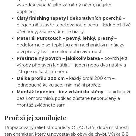
výsledek vypadá jako záměrný návrh, ne jako
doplnění.
Čistý finishing tapety i dekorativních povrchů
–
elegantně uzavře tapetovanou plochu – žádné ošklivé
přechody, žádné viditelné hrany.
Materiál Purotouch – pevný, lehký, přesný
–
nedeformuje se teplotou ani mechanickými nárazy,
drží přesný tvar po celou dobu životnosti.
Přetíratelný povrch – jakákoliv barva
– povrch je z
výroby připraven k nátěru – jeden nebo dva nátěry a
lišta je součástí interiéru.
Délka profilu 200 cm
– každý profil 200 cm –
jednoduchá kalkulace, minimální prořez.
Montáž lepením – bez vrtání do stěny
– lepidlo drží
bez kompromisů, podklad zůstane neporušený a
montáž zvládnete sami.
Proč si jej zamilujete
Propracovaný relief stropní lišty ORAC C341 dodá místnosti
ten charakter, který u novostaveb obvykle chybí. Výška 8.8