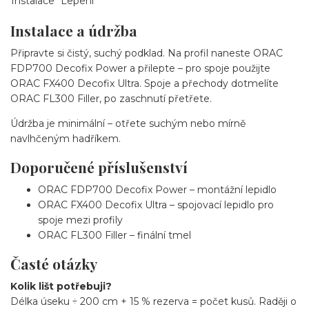
Instalace
Lepení
Instalace a údržba
Připravte si čistý, suchý podklad. Na profil naneste ORAC
FDP700 Decofix Power a přilepte – pro spoje použijte
ORAC FX400 Decofix Ultra. Spoje a přechody dotmelíte
ORAC FL300 Filler, po zaschnutí přetřete.
Údržba je minimální – otřete suchým nebo mírně
navlhčeným hadříkem.
Doporučené příslušenství
ORAC FDP700 Decofix Power – montážní lepidlo
ORAC FX400 Decofix Ultra – spojovací lepidlo pro
spoje mezi profily
ORAC FL300 Filler – finální tmel
Časté otázky
Kolik lišt potřebuji?
Délka úseku ÷ 200 cm + 15 % rezerva = počet kusů. Raději o