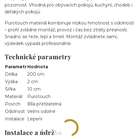
pozornost. Vhodná pro obývacích pokojů, kuchyní, chodeb i
dětských pokojů.
Purotouch materiál kombinuje nízkou hmotnost s odolností
– profil zvládne montáž, provoz i čas bez ztráty přesnosti.
Snadno se řeže, lepí a tmelí. Montáž zvládnete sami,
výsledek vypadá profesionálně.
Technické parametry
Parametr
Hodnota
Délka
200 cm
Výška
2 cm
Šířka
10 cm
Materiál
Purotouch
Povrch
Bílá-přetíratelná
Odolnost
Velmi odolné
Instalace
Lepení
Instalace a údržba