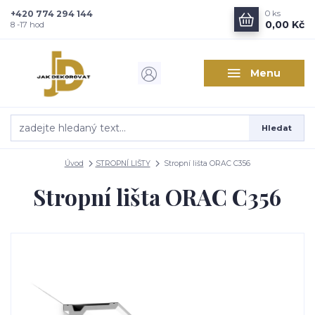
+420 774 294 144
0
ks
Zajímá vás, co nového v
0,00 Kč
8 -17 hod
designu interiérů?
Menu
Kam poslat informaci o novinkách v interiérovém designu?
Odeslat
Hledat
Přeji si odebírat novinky e-mailem dle
podmínek zpracování
osobních údajů
.
Úvod
STROPNÍ LIŠTY
Stropní lišta ORAC C356
Souhlasím se
zpracováním osobních údajů
pro účely registrace.
Stropní lišta ORAC C356
Zavřít