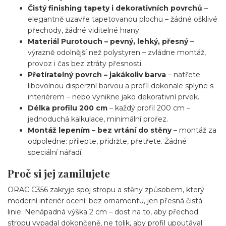
Čistý finishing tapety i dekorativních povrchů
–
elegantně uzavře tapetovanou plochu – žádné ošklivé
přechody, žádné viditelné hrany.
Materiál Purotouch – pevný, lehký, přesný
–
výrazně odolnější než polystyren – zvládne montáž,
provoz i čas bez ztráty přesnosti.
Přetíratelný povrch – jakákoliv barva
– natřete
libovolnou disperzní barvou a profil dokonale splyne s
interiérem – nebo vynikne jako dekorativní prvek.
Délka profilu 200 cm
– každý profil 200 cm –
jednoduchá kalkulace, minimální prořez.
Montáž lepením – bez vrtání do stěny
– montáž za
odpoledne: přilepte, přidržte, přetřete. Žádné
speciální nářadí.
Proč si jej zamilujete
ORAC C356 zakryje spoj stropu a stěny způsobem, který
moderní interiér ocení: bez ornamentu, jen přesná čistá
linie. Nenápadná výška 2 cm – dost na to, aby přechod
stropu vypadal dokončeně, ne tolik, aby profil upoutával