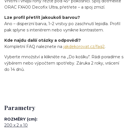
Vnitřní i vnější rohy řezte pod 45° pokosnicí. Spoj dotmelíte
ORAC FX400 Decofix Ultra, přetřete – a spoj zmizí.
Lze profil přetřít jakoukoli barvou?
Ano – disperzní barva, 1–2 vrstvy po zaschnutí lepidla. Profil
pak splyne s interiérem nebo vynikne kontrastem.
Kde najdu další otázky a odpovědi?
Kompletní FAQ naleznete na
jakdekorovat.cz/faq2
.
Vyberte množství a klikněte na „Do košíku". Rádi poradíme s
výběrem nebo výpočtem spotřeby. Záruka 2 roky, vrácení
do 14 dnů.
Parametry
ROZMĚRY (cm)
200 x 2 x 10