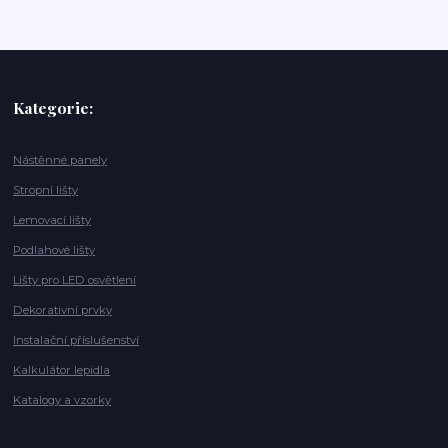
Kategorie:
Nástěnné panely
Stropní lišty
Lemovací lišty
Podlahové lišty
Lišty pro LED osvětlení
Dekorativní prvky
Instalační příslušenství
Kalkulátor lepidla
Katalogy a vzorky