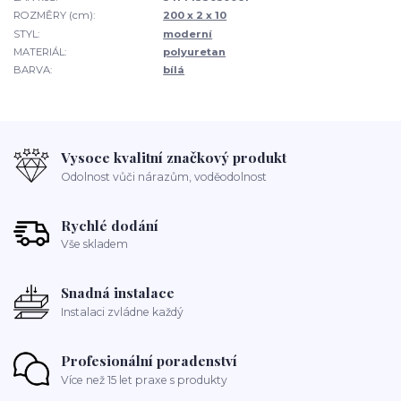
ROZMĚRY (cm):
200 x 2 x 10
STYL:
moderní
MATERIÁL:
polyuretan
BARVA:
bílá
Vysoce kvalitní značkový produkt
Odolnost vůči nárazům, voděodolnost
Rychlé dodání
Vše skladem
Snadná instalace
Instalaci zvládne každý
Profesionální poradenství
Více než 15 let praxe s produkty