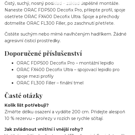
Čistý, suchý, nosný podklad – základ úspěšné montáže.
Naneste ORAC FDP500 Decofix Pro, přilepte profil, spoje
ošetřete ORAC FX400 Decofix Ultra. Spoje a přechody
dotmelíte ORAC FL300 Filler, po zaschnutí přetřete.
Čistěte suchým nebo mírně navlhčeným hadříkem. Žádné
agresivní čisticí prostředky.
Doporučené příslušenství
ORAC FDP500 Decofix Pro – montážní lepidlo
ORAC FX400 Decofix Ultra – spojovací lepidlo pro
spoje mezi profily
ORAC FL300 Filler – finální tmel
Časté otázky
Kolik lišt potřebuji?
Změřte délku osazení a vydělte 200 cm. Přidejte alespoň
10 % rezervu – prořezy v rozích se rychle sčítají.
Jak zvládnout vnitřní i vnější rohy?