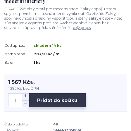
moderní interiéry
ORAC C356: čistý profil pro moderní strop. Zakryje spoj u stropu,
splyne s povrchem a nechá interiér vyniknout. Co získáte Zakryje
spoj, nerovnosti i praskliny – spoj stropu a stěny zakryje čistě – vidět
zůstane jen elegantní profilace. Architektonické členění bez
stavebních úprav – přidá stěně zámě...
celý popis
Dostupnost
skladem 14 ks
Měrná cena
783,50 Kč / m
Balení
1 ks
1 567 Kč
/
ks
1 295 Kč
bez DPH
Přidat do košíku
Číslo produktu:
49
EAN kód:
5414433050061