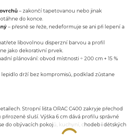
povrchů
– zakončí tapetovanou nebo jinak
 dotáhne do konce.
sný
– přesně se řeže, nedeformuje se ani při lepení a
natřete libovolnou disperzní barvou a profil
ne jako dekorativní prvek.
adní plánování: obvod místnosti ÷ 200 cm + 15 %
 lepidlo drží bez kompromisů, podklad zůstane
h detailech. Stropní lišta ORAC C400 zakryje přechod
irozeně sluší. Výška 6 cm dává profilu správné
 se do obývacích pokojů, kuchyní, chodeb i dětských