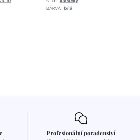
 x 10
STYL:
klasický
BARVA:
bílá
e
Profesionální poradenství