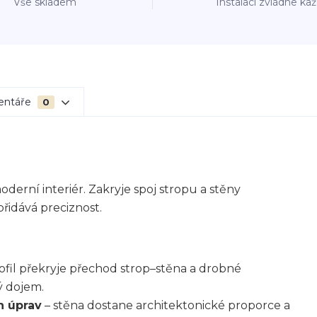
Vše skladem
Instalaci zvládne ka
entáře
0
derní interiér. Zakryje spoj stropu a stěny
řidává preciznost.
ofil překryje přechod strop–stěna a drobné
ý dojem.
h úprav
– stěna dostane architektonické proporce a