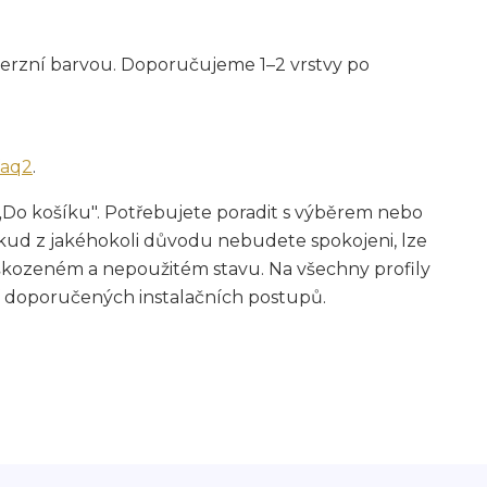
sperzní barvou. Doporučujeme 1–2 vrstvy po
faq2
.
„Do košíku". Potřebujete poradit s výběrem nebo
ud z jakéhokoli důvodu nebudete spokojeni, lze
škozeném a nepoužitém stavu. Na všechny profily
 doporučených instalačních postupů.