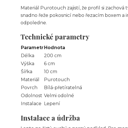
Materiál Purotouch zajistí, že profil si zachová t
snadno řeže pokosnicí nebo řezacím boxem a i
odpoledne.
Technické parametry
Parametr
Hodnota
Délka
200 cm
Výška
6 cm
Šířka
10 cm
Materiál
Purotouch
Povrch
Bílá-přetíratelná
Odolnost
Velmi odolné
Instalace
Lepení
Instalace a údržba