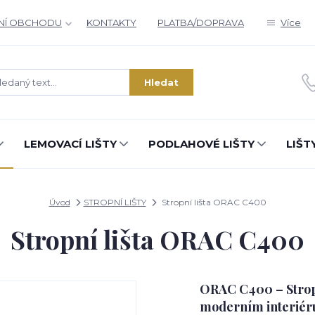
NÍ OBCHODU
KONTAKTY
PLATBA/DOPRAVA
Více
Zajímá vás, co nového v designu
interiérů?
Hledat
Kam poslat informaci o novinkách v interiérovém designu?
Odeslat
LEMOVACÍ LIŠTY
PODLAHOVÉ LIŠTY
LIŠT
Přeji si odebírat novinky e-mailem dle
podmínek zpracování osobních údajů
.
Souhlasím se
zpracováním osobních údajů
pro účely registrace.
Úvod
STROPNÍ LIŠTY
Stropní lišta ORAC C400
Stropní lišta ORAC C400
Zavřít
ORAC C400 – Stropní
moderním interiér