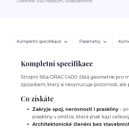
Odolnost vůči nárazům, voděodolnost
Kompletní specifikace
Parametry
Kom
Kompletní specifikace
Stropní lišta ORAC C400: čistá geometrie pro mo
způsobem, který si nevynucuje pozornost, ale p
Co získáte
Zakryje spoj, nerovnosti i praskliny
– pr
praskliny v omítce, které jinak kazí celkov
Architektonické členění bez stavebníc