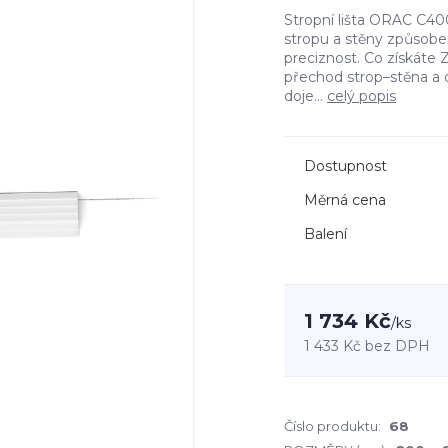
Stropní lišta ORAC C400
stropu a stěny způsobem
preciznost. Co získáte Za
přechod strop–stěna a d
doje...
celý popis
Dostupnost
Měrná cena
Balení
1 734 Kč
/
ks
1 433 Kč
bez DPH
Číslo produktu:
68