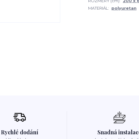
ROZMĚRY (cm):
200 x 6
MATERIÁL:
polyuretan
Rychlé dodání
Snadná instalac