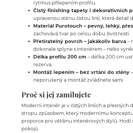
rytmus přilepením profilu.
Čistý finishing tapety i dekorativních 
upravenou stěnu čistou linií, která detail
Materiál Purotouch – pevný, lehký, pře
zachovává tvar po celou dobu životnosti.
Přetíratelný povrch – jakákoliv barva
– 
dokonale splyne s interiérem – nebo vynik
Délka profilu 200 cm
– délka 200 cm usn
rezerva.
Montáž lepením – bez vrtání do stěny
–
neporušený a montáž zvládnete sami.
Proč si jej zamilujete
Moderní interiér je v čistých liniích a přesnýc
stropu způsobem, který modernímu konceptu př
proporce pro většinu interiérových stylů. Hodí
pokojů.