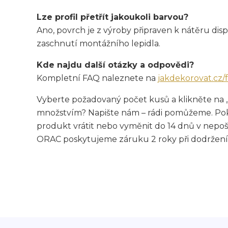
Lze profil přetřít jakoukoli barvou?
Ano, povrch je z výroby připraven k nátěru di
zaschnutí montážního lepidla.
Kde najdu další otázky a odpovědi?
Kompletní FAQ naleznete na
jakdekorovat.cz/
Vyberte požadovaný počet kusů a klikněte na 
množstvím? Napište nám – rádi pomůžeme. Pok
produkt vrátit nebo vyměnit do 14 dnů v nepo
ORAC poskytujeme záruku 2 roky při dodržení