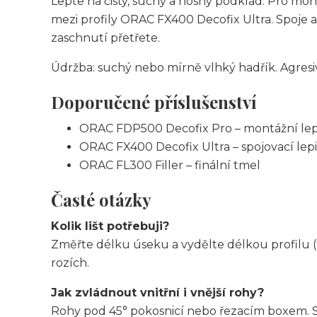
Lepte na čistý, suchý a nosný podklad. Pro mo
mezi profily ORAC FX400 Decofix Ultra. Spoje 
zaschnutí přetřete.
Údržba: suchý nebo mírně vlhký hadřík. Agresiv
Doporučené příslušenství
ORAC FDP500 Decofix Pro – montážní lep
ORAC FX400 Decofix Ultra – spojovací lepi
ORAC FL300 Filler – finální tmel
Časté otázky
Kolik lišt potřebuji?
Změřte délku úseku a vydělte délkou profilu (
rozích.
Jak zvládnout vnitřní i vnější rohy?
Rohy pod 45° pokosnicí nebo řezacím boxem. Spo