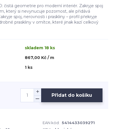
: čistá geometrie pro moderní interiér. Zakryje spoj
, který si nevynucuje pozornost, ale přidává
kryje spoj, nerovnosti i praskliny – profil překryje
robné praskliny v omítce, které jinak kazí celkový
skladem 18 ks
867,00 Kč / m
1 ks
Přidat do košíku
EAN kód:
5414433039271