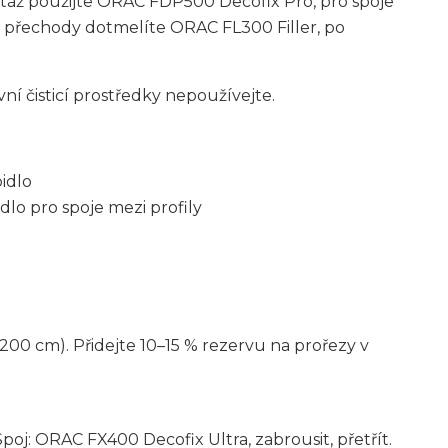
ntáž použijte ORAC FDP500 Decofix Pro, pro spoje
a přechody dotmelíte ORAC FL300 Filler, po
ní čisticí prostředky nepoužívejte.
idlo
dlo pro spoje mezi profily
200 cm). Přidejte 10–15 % rezervu na prořezy v
j: ORAC FX400 Decofix Ultra, zabrousit, přetřít.