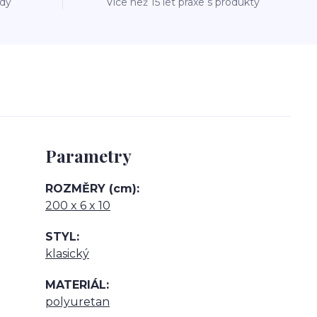
ždý
Více než 15 let praxe s produkty
Parametry
ROZMĚRY (cm)
200 x 6 x 10
STYL
klasický
MATERIÁL
polyuretan