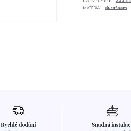
ROZMĚRY (cm):
200 x 4
MATERIÁL:
durofoam
Rychlé dodání
Snadná instalac