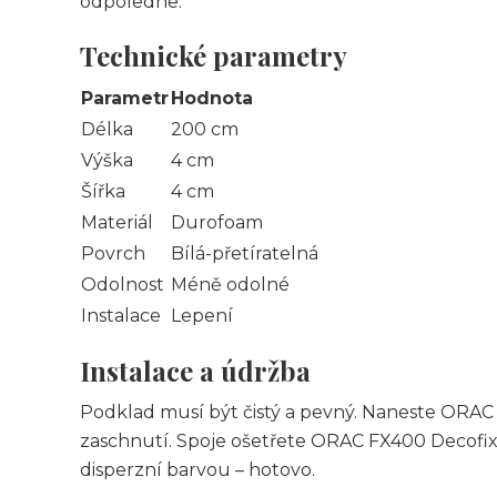
odpoledne.
Technické parametry
Parametr
Hodnota
Délka
200 cm
Výška
4 cm
Šířka
4 cm
Materiál
Durofoam
Povrch
Bílá-přetíratelná
Odolnost
Méně odolné
Instalace
Lepení
Instalace a údržba
Podklad musí být čistý a pevný. Naneste ORAC F
zaschnutí. Spoje ošetřete ORAC FX400 Decofix 
disperzní barvou – hotovo.