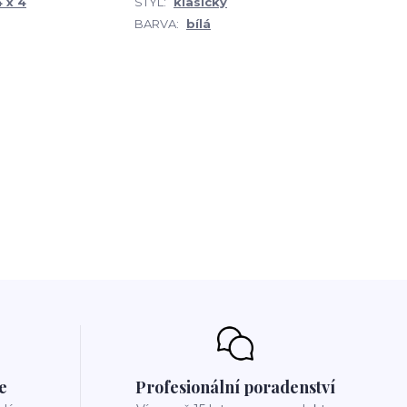
 x 4
STYL:
klasický
BARVA:
bílá
e
Profesionální poradenství