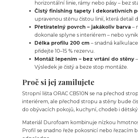
horizontální linie, rámy nebo pásy – bez s
Čistý finishing tapety i dekorativních 
upravenou stěnu čistou linií, která detail
Přetíratelný povrch – jakákoliv barva
– 
dokonale splyne s interiérem – nebo vynik
Délka profilu 200 cm
– snadná kalkulace
přidejte 10–15 % rezervu.
Montáž lepením – bez vrtání do stěny
–
Výsledek je čistý a beze stop montáže.
Proč si jej zamilujete
Stropní lišta ORAC CB510N se na přechod stropu 
interiérem, ale přechod stropu a stěny bude čist
do obývacích pokojů, kuchyní, chodeb i dětský
Materiál Durofoam kombinuje nízkou hmotnost 
Profil se snadno řeže pokosnicí nebo řezacím 