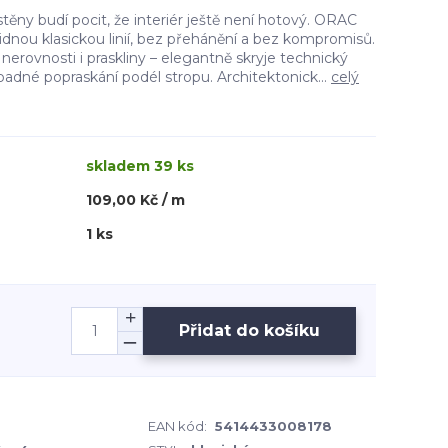
těny budí pocit, že interiér ještě není hotový. ORAC
dnou klasickou linií, bez přehánění a bez kompromisů.
 nerovnosti i praskliny – elegantně skryje technický
ípadné popraskání podél stropu. Architektonick...
celý
skladem 39 ks
109,00 Kč / m
1 ks
Přidat do košíku
EAN kód:
5414433008178