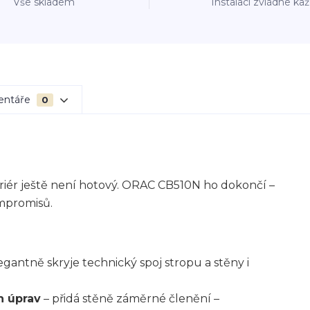
Vše skladem
Instalaci zvládne ka
entáře
0
eriér ještě není hotový. ORAC CB510N ho dokončí –
ompromisů.
egantně skryje technický spoj stropu a stěny i
h úprav
– přidá stěně záměrné členění –