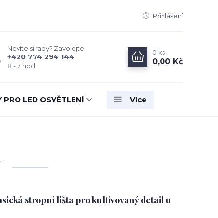
Přihlášení
Nevíte si rady? Zavolejte.
0
ks
+420 774 294 144
0,00 Kč
8 -17 hod
Y PRO LED OSVĚTLENÍ
Více
N
cká stropní lišta pro kultivovaný detail u