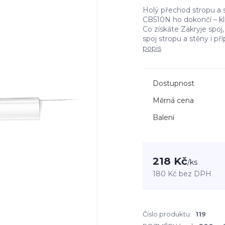
Holý přechod stropu a s
CB510N ho dokončí – kli
Co získáte Zakryje spoj,
spoj stropu a stěny i př
popis
Dostupnost
Měrná cena
Balení
218 Kč
/
ks
180 Kč
bez DPH
Číslo produktu:
119