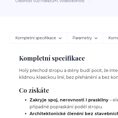
Odolnost vůči nárazům, voděodolnost
Kompletní specifikace
Parametry
Kom
Kompletní specifikace
Holý přechod stropu a stěny budí pocit, že int
klidnou klasickou linií, bez přehánění a bez k
Co získáte
Zakryje spoj, nerovnosti i praskliny
– el
případné popraskání podél stropu.
Architektonické členění bez stavebníc