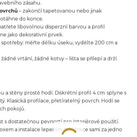
tavebního zásahu.
povrchů
– zakončí tapetovanou nebo jinak
 dotáhne do konce.
natřete libovolnou disperzní barvou a profil
ne jako dekorativní prvek.
 spotřeby: měřte délku úseku, vydělte 200 cm a
 žádné vrtání, žádné kotvy – lišta se přilepí a drží.
a stěny prostě hodí. Diskrétní profil 4 cm: splyne s
ý. Klasická profilace, přetíratelný povrch. Hodí se
ch pokojů.
s dostatečnou pevností pro interiérové použití.
boxem a instalace lepením zvládnete sami za jedno