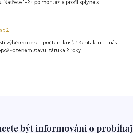
 Natřete 1–2× po montáži a profil splyne s
faq2
.
i jistí výběrem nebo počtem kusů? Kontaktujte nás –
epoškozeném stavu, záruka 2 roky.
cete být informováni o probíhaj