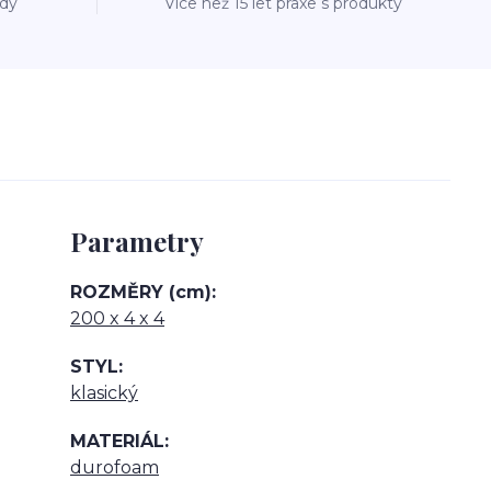
ždý
Více než 15 let praxe s produkty
Parametry
ROZMĚRY (cm)
200 x 4 x 4
STYL
klasický
MATERIÁL
durofoam