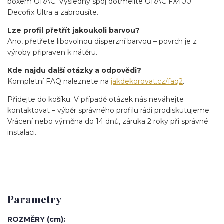
boxem ORAC. Výsledný spoj dotmelíte ORAC FX400
Decofix Ultra a zabrousíte.
Lze profil přetřít jakoukoli barvou?
Ano, přetřete libovolnou disperzní barvou – povrch je z
výroby připraven k nátěru.
Kde najdu další otázky a odpovědi?
Kompletní FAQ naleznete na
jakdekorovat.cz/faq2
.
Přidejte do košíku. V případě otázek nás neváhejte
kontaktovat – výběr správného profilu rádi prodiskutujeme.
Vrácení nebo výměna do 14 dnů, záruka 2 roky při správné
instalaci.
Parametry
ROZMĚRY (cm)