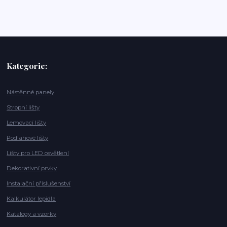
Kategorie:
Nástěnné panely
Stropní lišty
Lemovací lišty
Podlahové lišty
Lišty pro LED osvětlení
Dekorativní prvky
Instalační příslušenství
Kalkulátor lepidla
Katalogy a vzorky