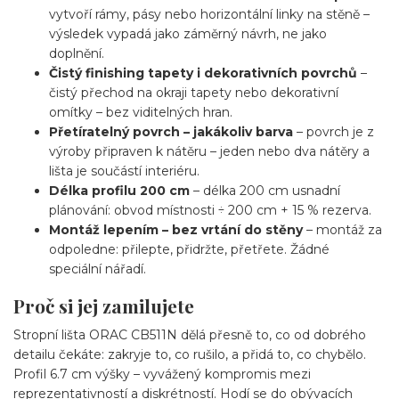
vytvoří rámy, pásy nebo horizontální linky na stěně –
výsledek vypadá jako záměrný návrh, ne jako
doplnění.
Čistý finishing tapety i dekorativních povrchů
–
čistý přechod na okraji tapety nebo dekorativní
omítky – bez viditelných hran.
Přetíratelný povrch – jakákoliv barva
– povrch je z
výroby připraven k nátěru – jeden nebo dva nátěry a
lišta je součástí interiéru.
Délka profilu 200 cm
– délka 200 cm usnadní
plánování: obvod místnosti ÷ 200 cm + 15 % rezerva.
Montáž lepením – bez vrtání do stěny
– montáž za
odpoledne: přilepte, přidržte, přetřete. Žádné
speciální nářadí.
Proč si jej zamilujete
Stropní lišta ORAC CB511N dělá přesně to, co od dobrého
detailu čekáte: zakryje to, co rušilo, a přidá to, co chybělo.
Profil 6.7 cm výšky – vyvážený kompromis mezi
reprezentativností a diskrétností. Hodí se do obývacích