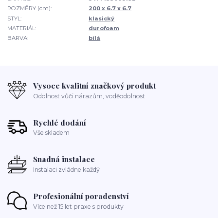
ROZMĚRY (cm):
200 x 6.7 x 6.7
STYL:
klasický
MATERIÁL:
durofoam
BARVA:
bílá
Vysoce kvalitní značkový produkt
Odolnost vůči nárazům, voděodolnost
Rychlé dodání
Vše skladem
Snadná instalace
Instalaci zvládne každý
Profesionální poradenství
Více než 15 let praxe s produkty