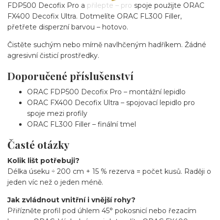
FDP500 Decofix Pro a přilepte – pro spoje použijte ORAC
FX400 Decofix Ultra. Dotmelíte ORAC FL300 Filler,
přetřete disperzní barvou – hotovo.
Čistěte suchým nebo mírně navlhčeným hadříkem. Žádné
agresivní čisticí prostředky.
Doporučené příslušenství
ORAC FDP500 Decofix Pro – montážní lepidlo
ORAC FX400 Decofix Ultra – spojovací lepidlo pro
spoje mezi profily
ORAC FL300 Filler – finální tmel
Časté otázky
Kolik lišt potřebuji?
Délka úseku ÷ 200 cm + 15 % rezerva = počet kusů. Raději o
jeden víc než o jeden méně.
Jak zvládnout vnitřní i vnější rohy?
Přiřízněte profil pod úhlem 45° pokosnicí nebo řezacím