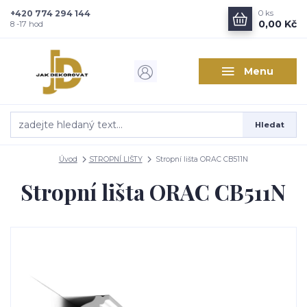
+420 774 294 144
0
ks
Zajímá vás, co nového v
0,00 Kč
8 -17 hod
designu interiérů?
Menu
Kam poslat informaci o novinkách v interiérovém designu?
Odeslat
Hledat
Přeji si odebírat novinky e-mailem dle
podmínek zpracování
osobních údajů
.
Úvod
STROPNÍ LIŠTY
Stropní lišta ORAC CB511N
Souhlasím se
zpracováním osobních údajů
pro účely registrace.
Stropní lišta ORAC CB511N
Zavřít