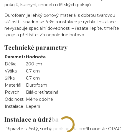
pokojů, kuchyní, chodeb i dětských pokojů.
Durofoam je lehký pěnový materiál s dobrou tvarovou
stálostí – snadno se řeže a instalace je rychlá. Instalace
nevyžaduje speciální dovednosti – řezáte, lepíte, tmelíte
spoje a přetíráte. Za odpoledne hotovo.
Technické parametry
Parametr
Hodnota
Délka
200 cm
Výška
6.7 cm
Šířka
6.7 cm
Materiál
Durofoam
Povrch
Bílá-přetíratelná
Odolnost
Méně odolné
Instalace
Lepení
Instalace a údržba
Připravte si čistý, suchý podklad. Na profil naneste ORAC