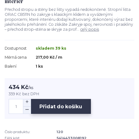
interiér
Přechod stropu a stěny bez lišty vypadá nedokončeně. Stropní lišta
ORAC CB511N ho zakryje s klasickým klidem a vyváženými
proporcemi, které interiéru dodají kultivovaný, dokončený výraz bez
jakéhokoliv přehánění. Co získáte Zakryje spoj, nerovnosti i praskliny
– přechod strop–stěna se skryje za prof...
celý popis
Dostupnost
skladem 39 ks
Měrná cena
217,00 Kč / m
Balení
1 ks
434 Kč
/
ks
359 Kč
bez DPH
Přidat do košíku
Číslo produktu:
120
EAN kód:
5414433008192