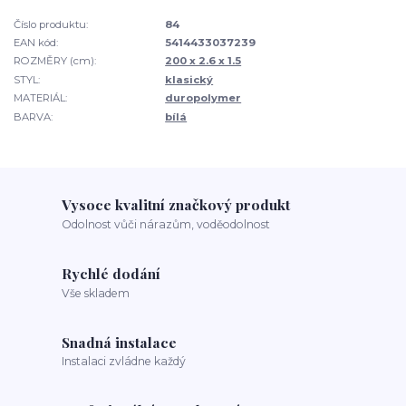
Číslo produktu:
84
EAN kód:
5414433037239
ROZMĚRY (cm):
200 x 2.6 x 1.5
STYL:
klasický
MATERIÁL:
duropolymer
BARVA:
bílá
Vysoce kvalitní značkový produkt
Odolnost vůči nárazům, voděodolnost
Rychlé dodání
Vše skladem
Snadná instalace
Instalaci zvládne každý