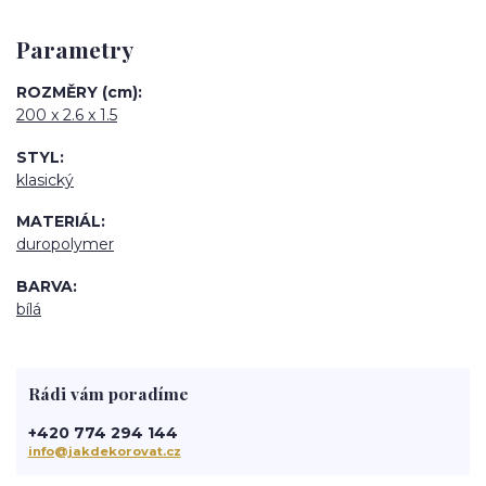
Parametry
ROZMĚRY (cm)
200 x 2.6 x 1.5
STYL
klasický
MATERIÁL
duropolymer
BARVA
bílá
Rádi vám poradíme
+420 774 294 144
info@jakdekorovat.cz