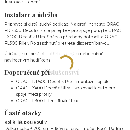
Instalace
Lepení
Instalace a údržba
Připravte si čistý, suchý podklad. Na profil naneste ORAC
FDP500 Decofix Pro a přilepte – pro spoje použijte ORAC
FX400 Decofix Ultra. Spáry a přechody dotmelíte ORAC
FL300 Filler. Po zaschnutí přetřete disperzní barvou.
Údržba je minimální – otřete suchým nebo mírně
navlhčeným hadříkem.
Doporučené příslušenství
ORAC FDP500 Decofix Pro – montážní lepidlo
ORAC FX400 Decofix Ultra – spojovací lepidlo pro
spoje mezi profily
ORAC FL300 Filler – finální tmel
Časté otázky
Kolik lišt potřebuji?
Délka úseku ÷ 200 cm + 15 % rezerva = počet kusů. Raději o