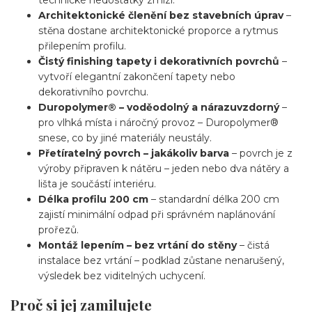
Architektonické členění bez stavebních úprav
–
stěna dostane architektonické proporce a rytmus
přilepením profilu.
Čistý finishing tapety i dekorativních povrchů
–
vytvoří elegantní zakončení tapety nebo
dekorativního povrchu.
Duropolymer® – voděodolný a nárazuvzdorný
–
pro vlhká místa i náročný provoz – Duropolymer®
snese, co by jiné materiály neustály.
Přetíratelný povrch – jakákoliv barva
– povrch je z
výroby připraven k nátěru – jeden nebo dva nátěry a
lišta je součástí interiéru.
Délka profilu 200 cm
– standardní délka 200 cm
zajistí minimální odpad při správném naplánování
prořezů.
Montáž lepením – bez vrtání do stěny
– čistá
instalace bez vrtání – podklad zůstane nenarušený,
výsledek bez viditelných uchycení.
Proč si jej zamilujete