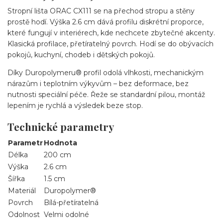
Stropní lišta ORAC CX111 se na přechod stropu a stěny
prostě hodí. Výška 2.6 cm dává profilu diskrétní proporce,
které fungují v interiérech, kde nechcete zbytečné akcenty.
Klasická profilace, přetíratelný povrch. Hodí se do obývacích
pokojů, kuchyní, chodeb i dětských pokojů.
Díky Duropolymeru® profil odolá vlhkosti, mechanickým
nárazům i teplotním výkyvům – bez deformace, bez
nutnosti speciální péče. Řeže se standardní pilou, montáž
lepením je rychlá a výsledek beze stop.
Technické parametry
Parametr
Hodnota
Délka
200 cm
Výška
2.6 cm
Šířka
1.5 cm
Materiál
Duropolymer®
Povrch
Bílá-přetíratelná
Odolnost
Velmi odolné