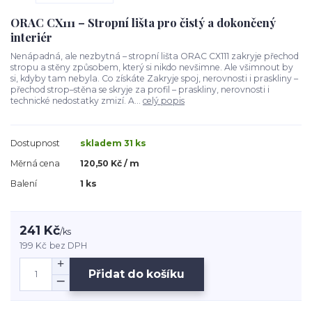
ORAC CX111 – Stropní lišta pro čistý a dokončený
interiér
Nenápadná, ale nezbytná – stropní lišta ORAC CX111 zakryje přechod
stropu a stěny způsobem, který si nikdo nevšimne. Ale všimnout by
si, kdyby tam nebyla. Co získáte Zakryje spoj, nerovnosti i praskliny –
přechod strop–stěna se skryje za profil – praskliny, nerovnosti i
technické nedostatky zmizí. A...
celý popis
Dostupnost
skladem 31 ks
Měrná cena
120,50 Kč / m
Balení
1 ks
241 Kč
/
ks
199 Kč
bez DPH
Přidat do košíku