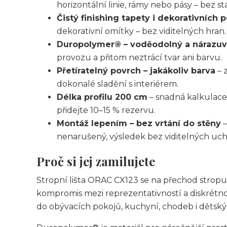
horizontální linie, rámy nebo pásy – bez s
Čistý finishing tapety i dekorativních 
dekorativní omítky – bez viditelných hran.
Duropolymer® – voděodolný a nárazu
provozu a přitom neztrácí tvar ani barvu.
Přetíratelný povrch – jakákoliv barva
– 
dokonalé sladění s interiérem.
Délka profilu 200 cm
– snadná kalkulace
přidejte 10–15 % rezervu.
Montáž lepením – bez vrtání do stěny
–
nenarušený, výsledek bez viditelných uch
Proč si jej zamilujete
Stropní lišta ORAC CX123 se na přechod stropu 
kompromis mezi reprezentativností a diskrétnost
do obývacích pokojů, kuchyní, chodeb i dětský