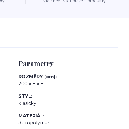
ždý
Více než 15 let praxe s produkty
Parametry
ROZMĚRY (cm)
200 x 8 x 8
STYL
klasický
MATERIÁL
duropolymer