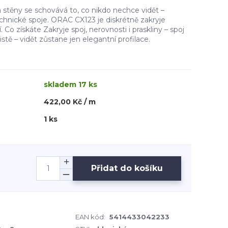
stěny se schovává to, co nikdo nechce vidět –
technické spoje. ORAC CX123 je diskrétně zakryje
 Co získáte Zakryje spoj, nerovnosti i praskliny – spoj
istě – vidět zůstane jen elegantní profilace.
skladem 17 ks
422,00 Kč / m
1 ks
Přidat do košíku
EAN kód:
5414433042233