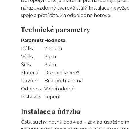
Duropolymer® je materiál pro náročnější pros
nárazuvzdorný, tvarově stálý. Instalace nevyžad
spoje a přetíráte. Za odpoledne hotovo.
Technické parametry
Parametr
Hodnota
Délka
200 cm
Výška
8 cm
Šířka
8 cm
Materiál
Duropolymer®
Povrch
Bílá-přetíratelná
Odolnost
Velmi odolné
Instalace
Lepení
Instalace a údržba
Čistý, suchý, nosný podklad – základ úspěšné