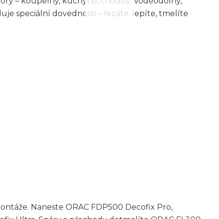
tory – koupelny, kuchyně, chodby. Voděodolný,
uje speciální dovednosti – řezáte, lepíte, tmelíte
 montáže. Naneste ORAC FDP500 Decofix Pro,