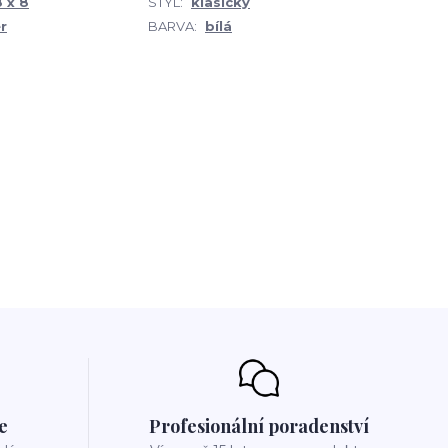
 x 8
STYL:
klasický
r
BARVA:
bílá
e
Profesionální poradenství