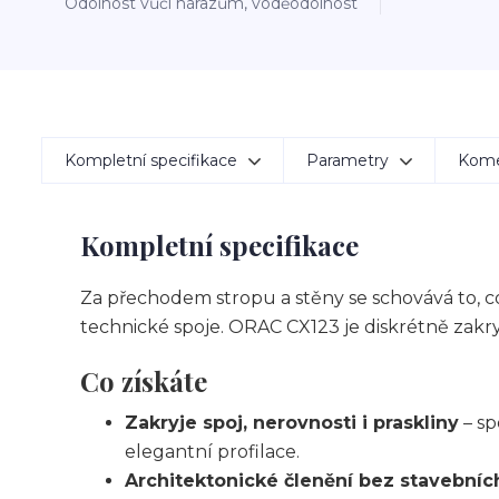
Odolnost vůči nárazům, voděodolnost
Kompletní specifikace
Parametry
Kom
Kompletní specifikace
Za přechodem stropu a stěny se schovává to, co 
technické spoje. ORAC CX123 je diskrétně zakr
Co získáte
Zakryje spoj, nerovnosti i praskliny
– sp
elegantní profilace.
Architektonické členění bez stavebníc