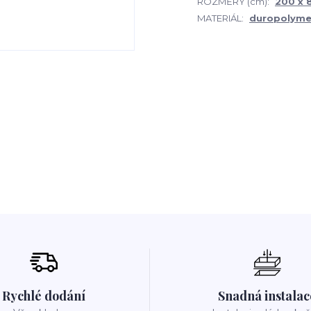
ROZMĚRY (cm):
200 x 8
MATERIÁL:
duropolyme
Rychlé dodání
Snadná instalac