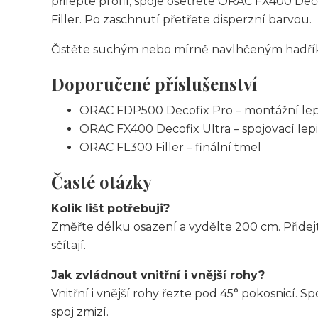
přilepte profil, spoje ošetřete ORAC FX400 De
Filler. Po zaschnutí přetřete disperzní barvou.
Čistěte suchým nebo mírně navlhčeným hadříkem
Doporučené příslušenství
ORAC FDP500 Decofix Pro – montážní lep
ORAC FX400 Decofix Ultra – spojovací lepi
ORAC FL300 Filler – finální tmel
Časté otázky
Kolik lišt potřebuji?
Změřte délku osazení a vydělte 200 cm. Přidejt
sčítají.
Jak zvládnout vnitřní i vnější rohy?
Vnitřní i vnější rohy řezte pod 45° pokosnicí. 
spoj zmizí.