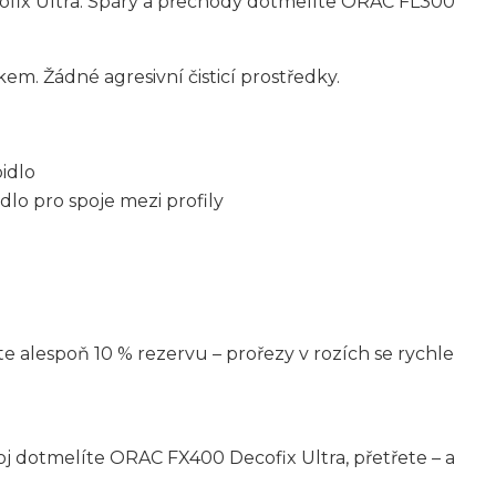
cofix Ultra. Spáry a přechody dotmelíte ORAC FL300
. Žádné agresivní čisticí prostředky.
idlo
dlo pro spoje mezi profily
e alespoň 10 % rezervu – prořezy v rozích se rychle
Spoj dotmelíte ORAC FX400 Decofix Ultra, přetřete – a