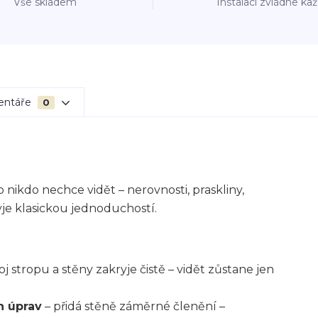
Vše skladem
Instalaci zvládne ka
entáře
0
nikdo nechce vidět – nerovnosti, praskliny,
yje klasickou jednoduchostí.
oj stropu a stěny zakryje čistě – vidět zůstane jen
h úprav
– přidá stěně záměrné členění –