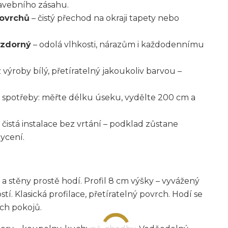
tavebního zásahu.
povrchů
– čistý přechod na okraji tapety nebo
vzdorný
– odolá vlhkosti, nárazům i každodennímu
z výroby bílý, přetíratelný jakoukoliv barvou –
 spotřeby: měřte délku úseku, vydělte 200 cm a
 čistá instalace bez vrtání – podklad zůstane
ycení.
a stěny prostě hodí. Profil 8 cm výšky – vyvážený
í. Klasická profilace, přetíratelný povrch. Hodí se
ch pokojů.