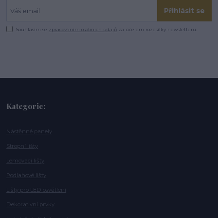
Přihlásit se
Souhlasím se
zpracováním osobních údajů
za účelem rozesílky newsletteru.
Kategorie:
Nástěnné panely
Stropní lišty
Lemovací lišty
Podlahové lišty
Lišty pro LED osvětlení
Dekorativní prvky