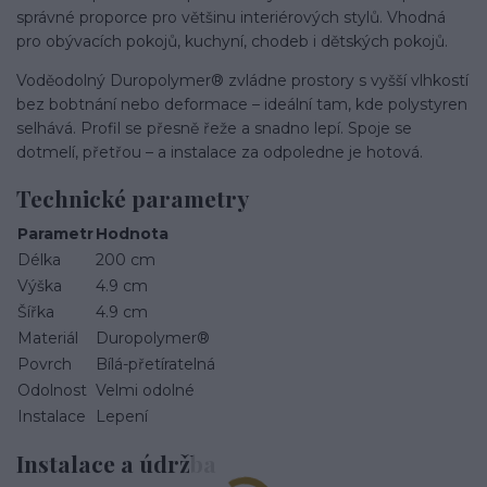
správné proporce pro většinu interiérových stylů. Vhodná
pro obývacích pokojů, kuchyní, chodeb i dětských pokojů.
Voděodolný Duropolymer® zvládne prostory s vyšší vlhkostí
bez bobtnání nebo deformace – ideální tam, kde polystyren
selhává. Profil se přesně řeže a snadno lepí. Spoje se
dotmelí, přetřou – a instalace za odpoledne je hotová.
Technické parametry
Parametr
Hodnota
Délka
200 cm
Výška
4.9 cm
Šířka
4.9 cm
Materiál
Duropolymer®
Povrch
Bílá-přetíratelná
Odolnost
Velmi odolné
Instalace
Lepení
Instalace a údržba