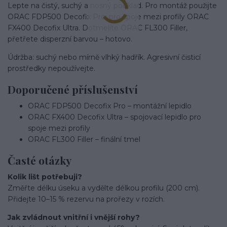
Lepte na čistý, suchý a nosný podklad. Pro montáž použijte
ORAC FDP500 Decofix Pro, pro spoje mezi profily ORAC
FX400 Decofix Ultra. Dotmelíte ORAC FL300 Filler,
přetřete disperzní barvou – hotovo.
Údržba: suchý nebo mírně vlhký hadřík. Agresivní čisticí
prostředky nepoužívejte.
Doporučené příslušenství
ORAC FDP500 Decofix Pro – montážní lepidlo
ORAC FX400 Decofix Ultra – spojovací lepidlo pro
spoje mezi profily
ORAC FL300 Filler – finální tmel
Časté otázky
Kolik lišt potřebuji?
Změřte délku úseku a vydělte délkou profilu (200 cm).
Přidejte 10–15 % rezervu na prořezy v rozích.
Jak zvládnout vnitřní i vnější rohy?