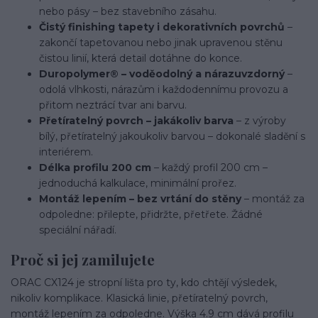
nebo pásy – bez stavebního zásahu.
Čistý finishing tapety i dekorativních povrchů
–
zakončí tapetovanou nebo jinak upravenou stěnu
čistou linií, která detail dotáhne do konce.
Duropolymer® – voděodolný a nárazuvzdorný
–
odolá vlhkosti, nárazům i každodennímu provozu a
přitom neztrácí tvar ani barvu.
Přetíratelný povrch – jakákoliv barva
– z výroby
bílý, přetíratelný jakoukoliv barvou – dokonalé sladění s
interiérem.
Délka profilu 200 cm
– každý profil 200 cm –
jednoduchá kalkulace, minimální prořez.
Montáž lepením – bez vrtání do stěny
– montáž za
odpoledne: přilepte, přidržte, přetřete. Žádné
speciální nářadí.
Proč si jej zamilujete
ORAC CX124 je stropní lišta pro ty, kdo chtějí výsledek,
nikoliv komplikace. Klasická linie, přetíratelný povrch,
montáž lepením za odpoledne. Výška 4.9 cm dává profilu