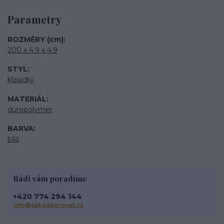
Parametry
ROZMĚRY (cm)
200 x 4.9 x 4.9
STYL
klasický
MATERIÁL
duropolymer
BARVA
bílá
Rádi vám poradíme
+420 774 294 144
info@jakdekorovat.cz