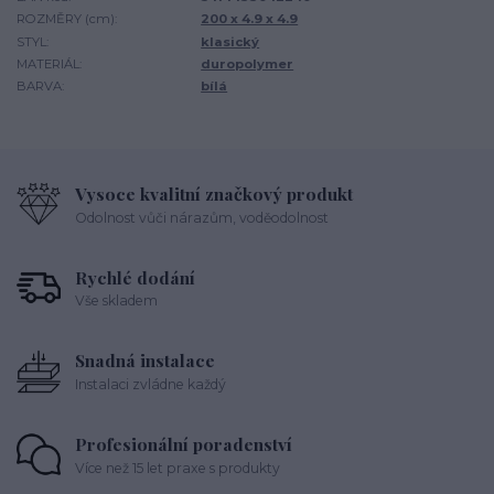
ROZMĚRY (cm):
200 x 4.9 x 4.9
STYL:
klasický
MATERIÁL:
duropolymer
BARVA:
bílá
Vysoce kvalitní značkový produkt
Odolnost vůči nárazům, voděodolnost
Rychlé dodání
Vše skladem
Snadná instalace
Instalaci zvládne každý
Profesionální poradenství
Více než 15 let praxe s produkty