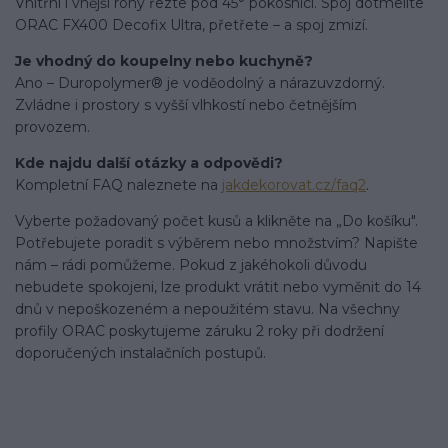
Vnitřní i vnější rohy řezte pod 45° pokosnicí. Spoj dotmelíte
ORAC FX400 Decofix Ultra, přetřete – a spoj zmizí.
Je vhodný do koupelny nebo kuchyně?
Ano – Duropolymer® je voděodolný a nárazuvzdorný.
Zvládne i prostory s vyšší vlhkostí nebo četnějším
provozem.
Kde najdu další otázky a odpovědi?
Kompletní FAQ naleznete na
jakdekorovat.cz/faq2
.
Vyberte požadovaný počet kusů a klikněte na „Do košíku".
Potřebujete poradit s výběrem nebo množstvím? Napište
nám – rádi pomůžeme. Pokud z jakéhokoli důvodu
nebudete spokojeni, lze produkt vrátit nebo vyměnit do 14
dnů v nepoškozeném a nepoužitém stavu. Na všechny
profily ORAC poskytujeme záruku 2 roky při dodržení
doporučených instalačních postupů.