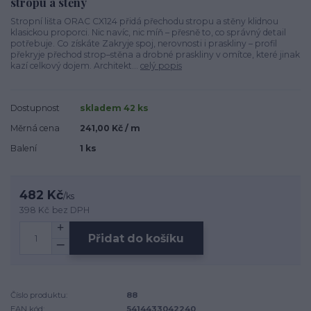
stropu a stěny
Stropní lišta ORAC CX124 přidá přechodu stropu a stěny klidnou
klasickou proporci. Nic navíc, nic míň – přesně to, co správný detail
potřebuje. Co získáte Zakryje spoj, nerovnosti i praskliny – profil
překryje přechod strop–stěna a drobné praskliny v omítce, které jinak
kazí celkový dojem. Architekt...
celý popis
Dostupnost
skladem 42 ks
Měrná cena
241,00 Kč / m
Balení
1 ks
482 Kč
/
ks
398 Kč
bez DPH
Přidat do košíku
Číslo produktu:
88
EAN kód:
5414433042240