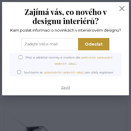
+420 774 294 144
0
ks
Zajímá vás, co nového v
0,00 Kč
8 -17 hod
designu interiérů?
Menu
Kam poslat informaci o novinkách v interiérovém designu?
Odeslat
Hledat
Přeji si odebírat novinky e-mailem dle
podmínek zpracování
osobních údajů
.
Úvod
STROPNÍ LIŠTY
Stropní lišta ORAC CX124
Souhlasím se
zpracováním osobních údajů
pro účely registrace.
Stropní lišta ORAC CX124
Zavřít