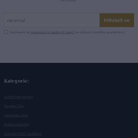
Přihlásit se
Souhlasím se
zpracováním osobních údajů
za účelem rozesílky newsletteru.
Kategorie:
Nástěnné panely
Stropní lišty
Lemovací lišty
Podlahové lišty
Lišty pro LED osvětlení