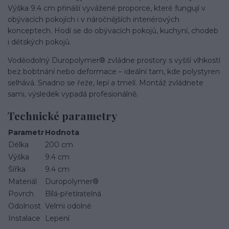
Výška 9.4 cm přináší vyvážené proporce, které fungují v
obývacích pokojích i v náročnějších interiérových
konceptech. Hodí se do obývacích pokojů, kuchyní, chodeb
i dětských pokojů.
Voděodolný Duropolymer® zvládne prostory s vyšší vlhkostí
bez bobtnání nebo deformace – ideální tam, kde polystyren
selhává. Snadno se řeže, lepí a tmelí. Montáž zvládnete
sami, výsledek vypadá profesionálně.
Technické parametry
Parametr
Hodnota
Délka
200 cm
Výška
9.4 cm
Šířka
9.4 cm
Materiál
Duropolymer®
Povrch
Bílá-přetíratelná
Odolnost
Velmi odolné
Instalace
Lepení