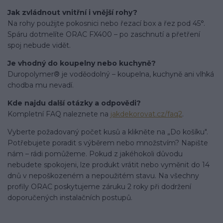
Jak zvládnout vnitřní i vnější rohy?
Na rohy použijte pokosnici nebo řezací box a řez pod 45°.
Spáru dotmelíte ORAC FX400 – po zaschnutí a přetření
spoj nebude vidět.
Je vhodný do koupelny nebo kuchyně?
Duropolymer® je voděodolný – koupelna, kuchyně ani vlhká
chodba mu nevadí.
Kde najdu další otázky a odpovědi?
Kompletní FAQ naleznete na
jakdekorovat.cz/faq2
.
Vyberte požadovaný počet kusů a klikněte na „Do košíku".
Potřebujete poradit s výběrem nebo množstvím? Napište
nám – rádi pomůžeme. Pokud z jakéhokoli důvodu
nebudete spokojeni, lze produkt vrátit nebo vyměnit do 14
dnů v nepoškozeném a nepoužitém stavu. Na všechny
profily ORAC poskytujeme záruku 2 roky při dodržení
doporučených instalačních postupů.