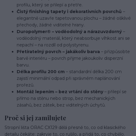
profilu, který se přilepí a přetře.
Čistý finishing tapety i dekorativních povrchů
–
elegantně uzavře tapetovanou plochu – žádné ošklivé
přechody, žádné viditelné hrany.
Duropolymer® – voděodolný a nárazuvzdorný
–
voděodolný materiál, který neabsorbuje vlhkost ani se
nepachí – na rozdíl od polystyrenu.
Přetíratelný povrch – jakákoliv barva
– přizpůsobte
barvě interiéru – povrch přijme jakoukoliv disperzní
barvu.
Délka profilu 200 cm
– standardní délka 200 cm
zajistí minimální odpad při správném naplánování
prořezů.
Montáž lepením – bez vrtání do stěny
– přilepí se
přímo na stěnu nebo strop, bez mechanických
zásahů, bez zátek, bez viditelných úchytů.
Proč si jej zamilujete
Stropní lišta ORAC CX129 dělá přesně to, co od klasického
detailu čekáte: zakryje to, co rušilo, a přidá to, co chybělo.