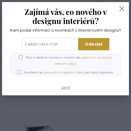
+420 774 294 144
0
ks
Zajímá vás, co nového v
0,00 Kč
8 -17 hod
designu interiérů?
Menu
Kam poslat informaci o novinkách v interiérovém designu?
Odeslat
Hledat
Přeji si odebírat novinky e-mailem dle
podmínek zpracování
osobních údajů
.
Úvod
STROPNÍ LIŠTY
Stropní lišta ORAC CX129
Souhlasím se
zpracováním osobních údajů
pro účely registrace.
Stropní lišta ORAC CX129
Zavřít