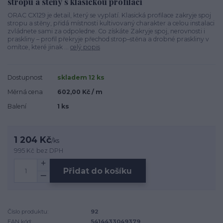
stropu a stěny s klasickou profilací
ORAC CX129 je detail, který se vyplatí. Klasická profilace zakryje spoj
stropu a stěny, přidá místnosti kultivovaný charakter a celou instalaci
zvládnete sami za odpoledne. Co získáte Zakryje spoj, nerovnosti i
praskliny – profil překryje přechod strop–stěna a drobné praskliny v
omítce, které jinak ...
celý popis
Dostupnost
skladem 12 ks
Měrná cena
602,00 Kč / m
Balení
1 ks
1 204 Kč
/
ks
995 Kč
bez DPH
Přidat do košíku
Číslo produktu:
92
EAN kód:
5414433049379