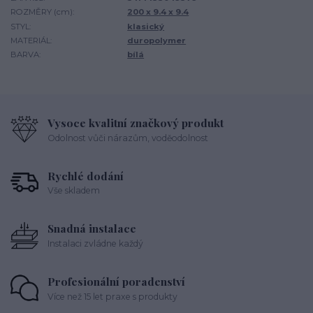
ROZMĚRY (cm):
200 x 9.4 x 9.4
STYL:
klasický
MATERIÁL:
duropolymer
BARVA:
bílá
Vysoce kvalitní značkový produkt
Odolnost vůči nárazům, voděodolnost
Rychlé dodání
Vše skladem
Snadná instalace
Instalaci zvládne každý
Profesionální poradenství
Více než 15 let praxe s produkty