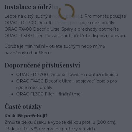
Instalace a údržba
Lepte na čistý, suchý a nosný podklad. Pro montáž použijte
ORAC FDP700 Decofix Power, pro spoje mezi profily
ORAC FX400 Decofix Ultra. Spáry a přechody dotmelíte
ORAC FL300 Filler. Po zaschnutí přetřete disperzní barvou.
Údržba je minimální – otřete suchým nebo mírně
navlhčeným hadříkem.
Doporučené příslušenství
ORAC FDP700 Decofix Power – montážní lepidlo
ORAC FX400 Decofix Ultra – spojovací lepidlo pro
spoje mezi profily
ORAC FL300 Filler – finální tmel
Časté otázky
Kolik lišt potřebuji?
Změřte délku úseku a vydělte délkou profilu (200 cm).
Přidejte 10–15 % rezervu na prořezy v rozích.