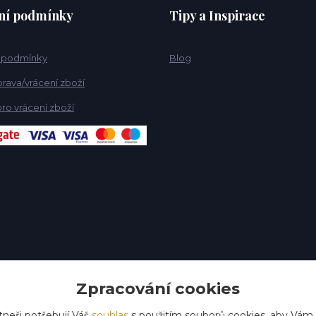
ní podmínky
Tipy a Inspirace
 podmínky
Blog
rava/vrácení zboží
ro vrácení zboží
Zpracování cookies
tneři potřebují Váš
souhlas
s použitím souborů cookies, aby Vám