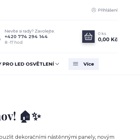
Přihlášení
Nevíte si rady? Zavolejte.
0
ks
+420 774 294 144
0,00 Kč
8 -17 hod
Y PRO LED OSVĚTLENÍ
Více
mov! 🏠✨
okouzlit dekoračními nástěnnými panely, novým