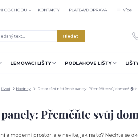
NÍ OBCHODU
KONTAKTY
PLATBA/DOPRAVA
Více
Hledat
LEMOVACÍ LIŠTY
PODLAHOVÉ LIŠTY
LIŠT
Úvod
Novinky
Dekorační nástěnné panely: Přeměňte svůj domov! 🏠✨
 panely: Přeměňte svůj do
í a moderní prostor, ale nevíte, jak na to? Nechte se 