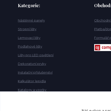
Kategorie:
Obchod
Nástěnné panely
Obchodní
Stropní lišty
Platba/dop
Lemovací lišty
Formulář p
Podlahové lišty
Lišty pro LED osvětlení
Dekorativní prvky
Instalační příslušenství
Kalkulátor lepidla
Katalogy a vzorky
Náš e-shop a par