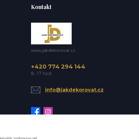
Kontakt
www.jakdekorovat.cz
+420 774 294 144
8 -17 hod
info@jakdekorovat.cz
 mohli zobrazovat