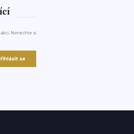
ící
 akci. Nenechte si
řihlásit se