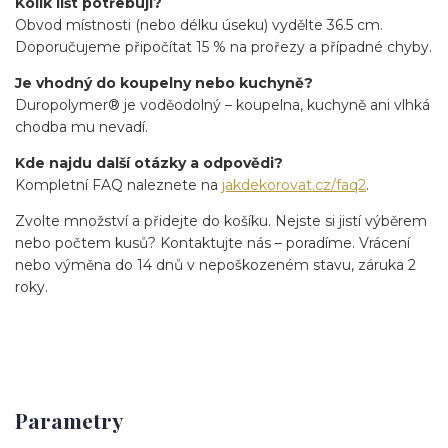
Kolik lišt potřebuji?
Obvod místnosti (nebo délku úseku) vydělte 36.5 cm.
Doporučujeme připočítat 15 % na prořezy a případné chyby.
Je vhodný do koupelny nebo kuchyně?
Duropolymer® je voděodolný – koupelna, kuchyně ani vlhká
chodba mu nevadí.
Kde najdu další otázky a odpovědi?
Kompletní FAQ naleznete na
jakdekorovat.cz/faq2
.
Zvolte množství a přidejte do košíku. Nejste si jistí výběrem
nebo počtem kusů? Kontaktujte nás – poradíme. Vrácení
nebo výměna do 14 dnů v nepoškozeném stavu, záruka 2
roky.
Parametry