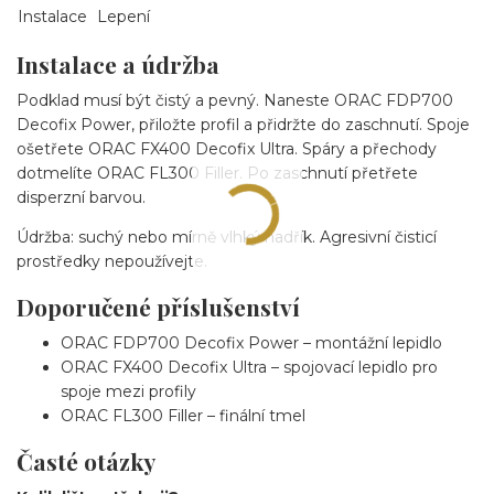
Instalace
Lepení
Instalace a údržba
Podklad musí být čistý a pevný. Naneste ORAC FDP700
Decofix Power, přiložte profil a přidržte do zaschnutí. Spoje
ošetřete ORAC FX400 Decofix Ultra. Spáry a přechody
dotmelíte ORAC FL300 Filler. Po zaschnutí přetřete
disperzní barvou.
Údržba: suchý nebo mírně vlhký hadřík. Agresivní čisticí
prostředky nepoužívejte.
Doporučené příslušenství
ORAC FDP700 Decofix Power – montážní lepidlo
ORAC FX400 Decofix Ultra – spojovací lepidlo pro
spoje mezi profily
ORAC FL300 Filler – finální tmel
Časté otázky