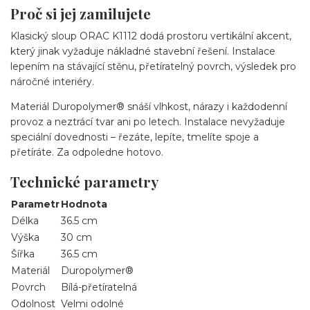
Proč si jej zamilujete
Klasický sloup ORAC K1112 dodá prostoru vertikální akcent,
který jinak vyžaduje nákladné stavební řešení. Instalace
lepením na stávající stěnu, přetíratelný povrch, výsledek pro
náročné interiéry.
Materiál Duropolymer® snáší vlhkost, nárazy i každodenní
provoz a neztrácí tvar ani po letech. Instalace nevyžaduje
speciální dovednosti – řezáte, lepíte, tmelíte spoje a
přetíráte. Za odpoledne hotovo.
Technické parametry
Parametr
Hodnota
Délka
36.5 cm
Výška
30 cm
Šířka
36.5 cm
Materiál
Duropolymer®
Povrch
Bílá-přetíratelná
Odolnost
Velmi odolné