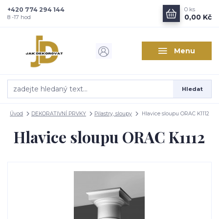
+420 774 294 144
0
ks
Zajímá vás, co nového v
0,00 Kč
8 -17 hod
designu interiérů?
Menu
Kam poslat informaci o novinkách v interiérovém designu?
Odeslat
Hledat
Přeji si odebírat novinky e-mailem dle
podmínek zpracování
osobních údajů
.
Úvod
DEKORATIVNÍ PRVKY
Pilastry, sloupy
Hlavice sloupu ORAC K1112
Souhlasím se
zpracováním osobních údajů
pro účely registrace.
Hlavice sloupu ORAC K1112
Zavřít