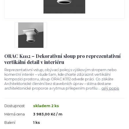
ORAC K1112 – Dekorativní sloup pro reprezentativní
vertikální detail v interiéru
Reprezentativní vstup, obývací pokoj s výškovým stropem nebo
komerční interiér – všude tam, kde chcete zdůraznit vertikální
kompozici prostoru, sloup ORAC K1112 odvede práci. Co získáte
Architektonické členění bez stavebních úprav – stěna dostane
architektonické proporce a rytmus přilepením profilu....
celý popis
Dostupnost
skladem 2 ks
Měrná cena
3 983,00 Kč / m
Balení
1 ks