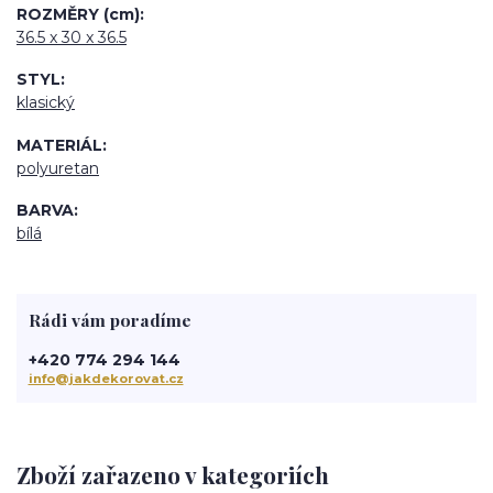
ROZMĚRY (cm)
36.5 x 30 x 36.5
STYL
klasický
MATERIÁL
polyuretan
BARVA
bílá
Rádi vám poradíme
+420 774 294 144
info@jakdekorovat.cz
Zboží zařazeno v kategoriích