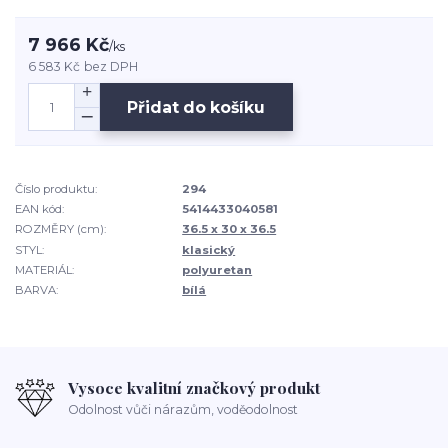
7 966 Kč
/
ks
6 583 Kč
bez DPH
Přidat do košíku
Číslo produktu:
294
EAN kód:
5414433040581
ROZMĚRY (cm):
36.5 x 30 x 36.5
STYL:
klasický
MATERIÁL:
polyuretan
BARVA:
bílá
Vysoce kvalitní značkový produkt
Odolnost vůči nárazům, voděodolnost