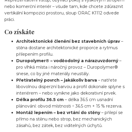
nebo komerční interiér – všude tam, kde chcete zdůraznit
vertikální kompozici prostoru, sloup ORAC K1112 odvede
práci.
Co získáte
Architektonické členění bez stavebních úprav
–
stěna dostane architektonické proporce a rytmus
přilepením profilu.
Duropolymer® – voděodolný a nárazuvzdorný
–
pro vlhká místa i náročný provoz – Duropolymer®
snese, co by jiné materiály neustály.
Přetíratelný povrch – jakákoliv barva
– natřete
libovolnou disperzní barvou a profil dokonale splyne s
interiérem – nebo vynikne jako dekorativní prvek.
Délka profilu 36.5 cm
– délka 36.5 cm usnadní
plánování: obvod místnosti ÷ 36.5 cm + 15 % rezerva.
Montáž lepením – bez vrtání do stěny
– přilepí se
přímo na stěnu nebo strop, bez mechanických
zásahů, bez zátek, bez viditelných úchytů.