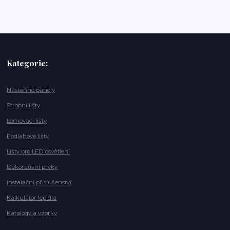
Kategorie:
Nástěnné panely
Stropní lišty
Lemovací lišty
Podlahové lišty
Lišty pro LED osvětlení
Dekorativní prvky
Instalační příslušenství
Kalkulátor lepidla
Katalogy a vzorky