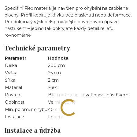
Speciální Flex materiál je navržen pro ohýbání na zaoblené
plochy. Profil kopíruje křivku bez prasknutí nebo deformace.
Pro dokonalý výsledek provádějte povrchovou úpravu
nástřikem – jedině tak pokryjete každý detail reliéfu
rovnoměrně.
Technické parametry
Parametr
Hodnota
Délka
200 cm
Výška
25 cm
Šířka
2 cm
Materiál
Flex
Povrch
Bílá-možno aplikovat barvu nástřikem
Odolnost
Velmi odolné
Min. poloměr ohybu
40 cm
Instalace
Lepení
Instalace a údržba