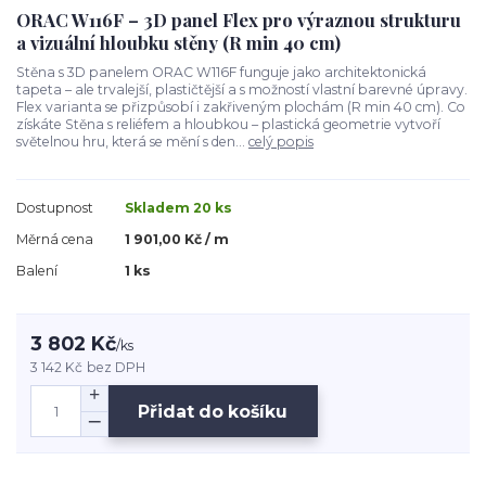
ORAC W116F – 3D panel Flex pro výraznou strukturu
a vizuální hloubku stěny (R min 40 cm)
Stěna s 3D panelem ORAC W116F funguje jako architektonická
tapeta – ale trvalejší, plastičtější a s možností vlastní barevné úpravy.
Flex varianta se přizpůsobí i zakřiveným plochám (R min 40 cm). Co
získáte Stěna s reliéfem a hloubkou – plastická geometrie vytvoří
světelnou hru, která se mění s den...
celý popis
Dostupnost
Skladem 20 ks
Měrná cena
1 901,00 Kč / m
Balení
1 ks
3 802 Kč
/
ks
3 142 Kč
bez DPH
Přidat do košíku