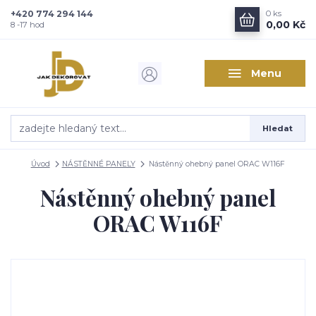
+420 774 294 144
0
ks
0,00 Kč
8 -17 hod
Menu
Hledat
Úvod
NÁSTĚNNÉ PANELY
Nástěnný ohebný panel ORAC W116F
Nástěnný ohebný panel
ORAC W116F