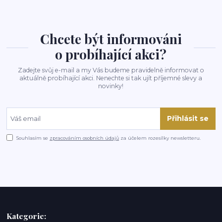
Chcete být informováni
o probíhající akci?
Zadejte svůj e-mail a my Vás budeme pravidelně informovat o
aktuálně probíhající akci. Nenechte si tak ujít příjemné slevy a
novinky!
Přihlásit se
Souhlasím se
zpracováním osobních údajů
za účelem rozesílky newsletteru.
Kategorie: