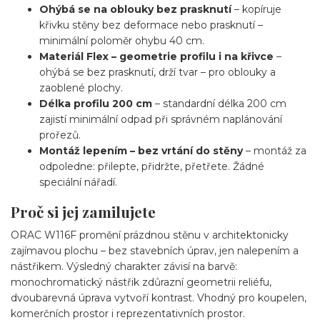
Ohýbá se na oblouky bez prasknutí
– kopíruje
křivku stěny bez deformace nebo prasknutí –
minimální poloměr ohybu 40 cm.
Materiál Flex – geometrie profilu i na křivce
–
ohýbá se bez prasknutí, drží tvar – pro oblouky a
zaoblené plochy.
Délka profilu 200 cm
– standardní délka 200 cm
zajistí minimální odpad při správném naplánování
prořezů.
Montáž lepením – bez vrtání do stěny
– montáž za
odpoledne: přilepte, přidržte, přetřete. Žádné
speciální nářadí.
Proč si jej zamilujete
ORAC W116F promění prázdnou stěnu v architektonicky
zajímavou plochu – bez stavebních úprav, jen nalepením a
nástřikem. Výsledný charakter závisí na barvě:
monochromatický nástřik zdůrazní geometrii reliéfu,
dvoubarevná úprava vytvoří kontrast. Vhodný pro koupelen,
komerčních prostor i reprezentativních prostor.