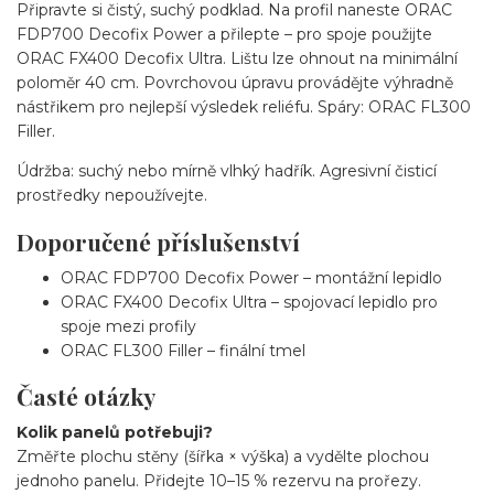
Připravte si čistý, suchý podklad. Na profil naneste ORAC
FDP700 Decofix Power a přilepte – pro spoje použijte
ORAC FX400 Decofix Ultra. Lištu lze ohnout na minimální
poloměr 40 cm. Povrchovou úpravu provádějte výhradně
nástřikem pro nejlepší výsledek reliéfu. Spáry: ORAC FL300
Filler.
Údržba: suchý nebo mírně vlhký hadřík. Agresivní čisticí
prostředky nepoužívejte.
Doporučené příslušenství
ORAC FDP700 Decofix Power – montážní lepidlo
ORAC FX400 Decofix Ultra – spojovací lepidlo pro
spoje mezi profily
ORAC FL300 Filler – finální tmel
Časté otázky
Kolik panelů potřebuji?
Změřte plochu stěny (šířka × výška) a vydělte plochou
jednoho panelu. Přidejte 10–15 % rezervu na prořezy.