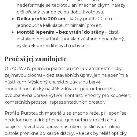
nedeformuje se teplotou ani mechanickými nárazy,
drží přesný tvar po celou dobu životnosti.
Délka profilu 200 cm
– každý profil 200 cm –
jednoduchá kalkulace, minimální prořez.
Montáž lepením – bez vrtání do stěny
– čistá
instalace bez vrtání – podklad zůstane nenarušený,
výsledek bez viditelných uchycení.
Proč si jej zamilujete
ORAC W217 promění prázdnou stěnu v architektonicky
zajímavou plochu – bez stavebních úprav, jen nalepením a
nástřikem. Výsledný charakter závisí na barvě:
monochromatický nástřik zdůrazní geometrii reliéfu,
dvoubarevná úprava vytvoří kontrast. Vhodný pro koupelen,
komerčních prostor i reprezentativních prostor.
Profil z Purotouch materiálu se snadno řeže, při lepení se
nedeformuje a drží přesnou geometrii i v rozích a na
spojích. Povrchová úprava nástřikem je klíčová: stříkací
pistole pronikne do každé drážky, váleček by reliéf opticky