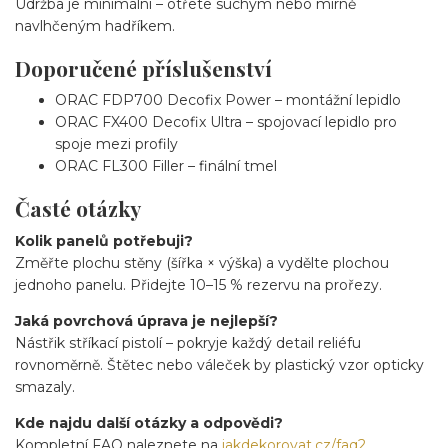
Údržba je minimální – otřete suchým nebo mírně
navlhčeným hadříkem.
Doporučené příslušenství
ORAC FDP700 Decofix Power – montážní lepidlo
ORAC FX400 Decofix Ultra – spojovací lepidlo pro
spoje mezi profily
ORAC FL300 Filler – finální tmel
Časté otázky
Kolik panelů potřebuji?
Změřte plochu stěny (šířka × výška) a vydělte plochou
jednoho panelu. Přidejte 10–15 % rezervu na prořezy.
Jaká povrchová úprava je nejlepší?
Nástřik stříkací pistolí – pokryje každý detail reliéfu
rovnoměrně. Štětec nebo váleček by plastický vzor opticky
smazaly.
Kde najdu další otázky a odpovědi?
Kompletní FAQ naleznete na
jakdekorovat.cz/faq2
.