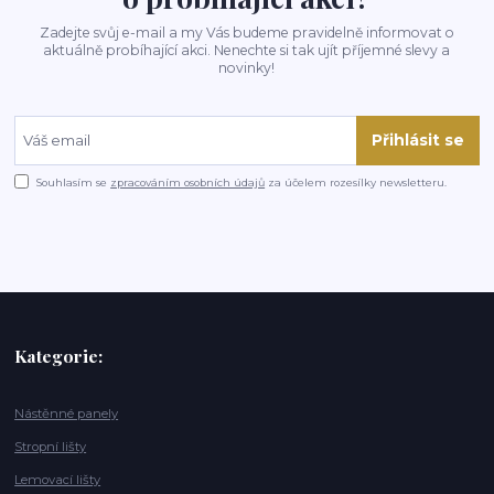
Zadejte svůj e-mail a my Vás budeme pravidelně informovat o
aktuálně probíhající akci. Nenechte si tak ujít příjemné slevy a
novinky!
Přihlásit se
Souhlasím se
zpracováním osobních údajů
za účelem rozesílky newsletteru.
Kategorie:
Nástěnné panely
Stropní lišty
Lemovací lišty