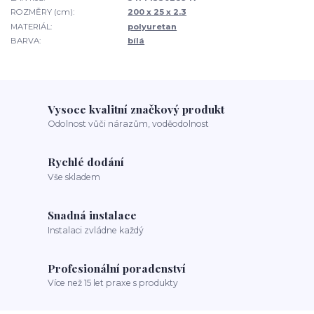
ROZMĚRY (cm):
200 x 25 x 2.3
MATERIÁL:
polyuretan
BARVA:
bílá
Vysoce kvalitní značkový produkt
Odolnost vůči nárazům, voděodolnost
Rychlé dodání
Vše skladem
Snadná instalace
Instalaci zvládne každý
Profesionální poradenství
Více než 15 let praxe s produkty