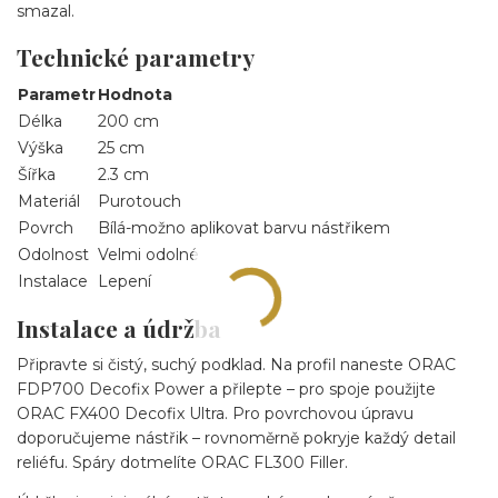
smazal.
Technické parametry
Parametr
Hodnota
Délka
200 cm
Výška
25 cm
Šířka
2.3 cm
Materiál
Purotouch
Povrch
Bílá-možno aplikovat barvu nástřikem
Odolnost
Velmi odolné
Instalace
Lepení
Instalace a údržba
Připravte si čistý, suchý podklad. Na profil naneste ORAC
FDP700 Decofix Power a přilepte – pro spoje použijte
ORAC FX400 Decofix Ultra. Pro povrchovou úpravu
doporučujeme nástřik – rovnoměrně pokryje každý detail
reliéfu. Spáry dotmelíte ORAC FL300 Filler.