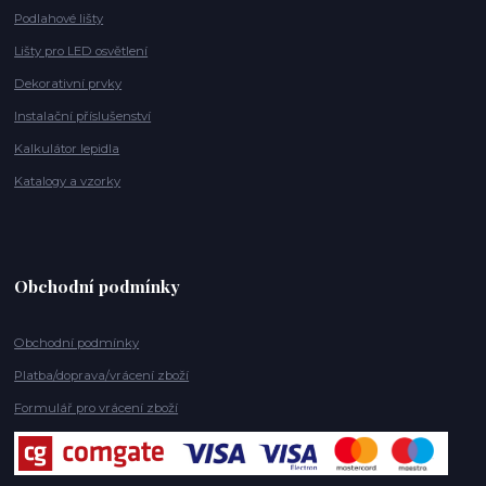
Podlahové lišty
Lišty pro LED osvětlení
Dekorativní prvky
Instalační příslušenství
Kalkulátor lepidla
Katalogy a vzorky
Obchodní podmínky
Obchodní podmínky
Platba/doprava/vrácení zboží
Formulář pro vrácení zboží