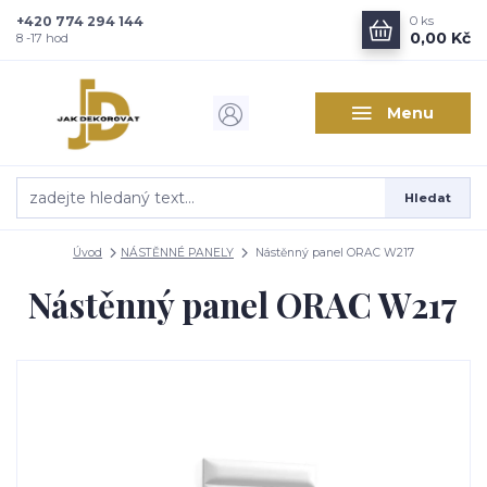
+420 774 294 144
0
ks
Zajímá vás, co nového v
0,00 Kč
8 -17 hod
designu interiérů?
Menu
Kam poslat informaci o novinkách v interiérovém designu?
Odeslat
Hledat
Přeji si odebírat novinky e-mailem dle
podmínek zpracování
osobních údajů
.
Úvod
NÁSTĚNNÉ PANELY
Nástěnný panel ORAC W217
Souhlasím se
zpracováním osobních údajů
pro účely registrace.
Nástěnný panel ORAC W217
Zavřít