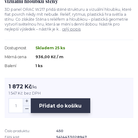
vizuální hloubku stěny
3D panel ORAC W217 přidá stěně strukturu a vizuální hloubku, které
flat povrch nikdy mít nebude. Reliéf, rytmus, plastická hra světla a
stínu. Co získáte Stěna s reliéfem a hloubkou – plastická geometrie
vytvoří světelnou hru, která se mění s denní dobou. Nástřik pro
nejlepší výsledek – nástřik je k...
celý popis
Dostupnost
Skladem 25 ks
Měrná cena
936,00 Kč / m
Balení
1 ks
1 872 Kč
/
ks
1 547 Kč
bez DPH
Přidat do košíku
Číslo produktu:
450
EAN kód:
5414433028947