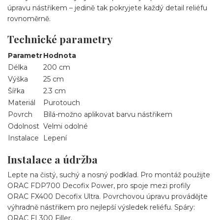
úpravu nástřikem – jedině tak pokryjete každý detail reliéfu
rovnoměrně.
Technické parametry
Parametr
Hodnota
Délka
200 cm
Výška
25 cm
Šířka
2.3 cm
Materiál
Purotouch
Povrch
Bílá-možno aplikovat barvu nástřikem
Odolnost
Velmi odolné
Instalace
Lepení
Instalace a údržba
Lepte na čistý, suchý a nosný podklad. Pro montáž použijte
ORAC FDP700 Decofix Power, pro spoje mezi profily
ORAC FX400 Decofix Ultra. Povrchovou úpravu provádějte
výhradně nástřikem pro nejlepší výsledek reliéfu. Spáry:
ORAC FL300 Filler.