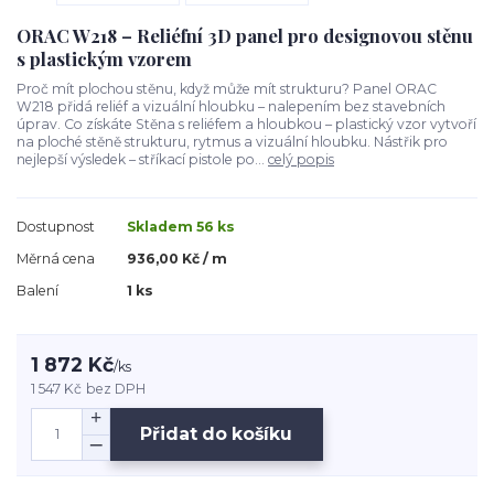
ORAC W218 – Reliéfní 3D panel pro designovou stěnu
s plastickým vzorem
Proč mít plochou stěnu, když může mít strukturu? Panel ORAC
W218 přidá reliéf a vizuální hloubku – nalepením bez stavebních
úprav. Co získáte Stěna s reliéfem a hloubkou – plastický vzor vytvoří
na ploché stěně strukturu, rytmus a vizuální hloubku. Nástřik pro
nejlepší výsledek – stříkací pistole po...
celý popis
Dostupnost
Skladem 56 ks
Měrná cena
936,00 Kč / m
Balení
1 ks
1 872 Kč
/
ks
1 547 Kč
bez DPH
Přidat do košíku