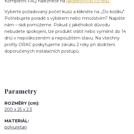
Kompletní FAQ naleznete na
jakdekorovat.cz/faq2
.
Vyberte požadovaný počet kusů a klikněte na „Do košíku".
Potřebujete poradit s výběrem nebo množstvím? Napište
nám – rádi pomůžeme. Pokud z jakéhokoli důvodu
nebudete spokojeni, lze produkt vrátit nebo vyměnit do 14
dnů v nepoškozeném a nepoužitém stavu. Na všechny
profily ORAC poskytujeme záruku 2 roky při dodržení
doporučených instalačních postupů.
Parametry
ROZMĚRY (cm)
200 x 25 x 2.3
MATERIÁL
polyuretan