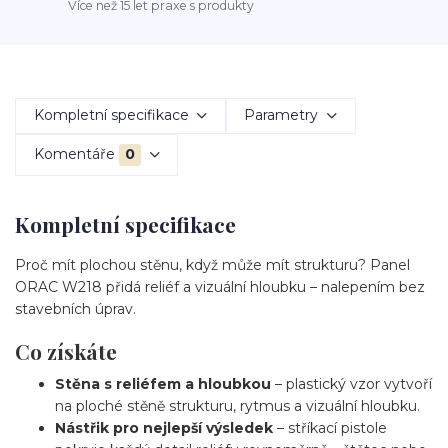
Více než 15 let praxe s produkty
Kompletní specifikace
Parametry
Komentáře
0
Kompletní specifikace
Proč mít plochou stěnu, když může mít strukturu? Panel
ORAC W218 přidá reliéf a vizuální hloubku – nalepením bez
stavebních úprav.
Co získáte
Stěna s reliéfem a hloubkou
– plastický vzor vytvoří
na ploché stěně strukturu, rytmus a vizuální hloubku.
Nástřik pro nejlepší výsledek
– stříkací pistole