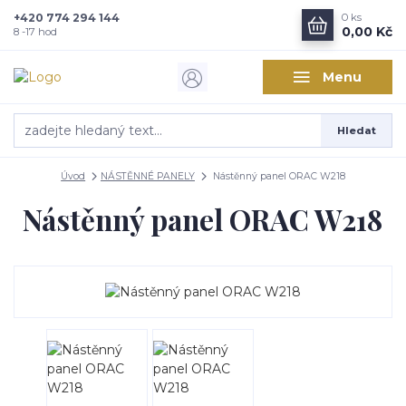
+420 774 294 144
0
ks
Zajímá vás, co nového v
0,00 Kč
8 -17 hod
designu interiérů?
Menu
Kam poslat informaci o novinkách v interiérovém designu?
Hledat
Odeslat
Úvod
NÁSTĚNNÉ PANELY
Nástěnný panel ORAC W218
Přeji si odebírat novinky e-mailem dle
podmínek zpracování
osobních údajů
.
Nástěnný panel ORAC W218
Souhlasím se
zpracováním osobních údajů
pro účely registrace.
Zavřít