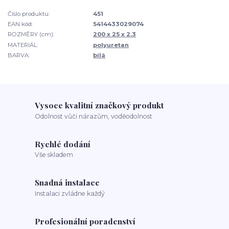
Číslo produktu:
451
EAN kód:
5414433029074
ROZMĚRY (cm):
200 x 25 x 2.3
MATERIÁL:
polyuretan
BARVA:
bílá
Vysoce kvalitní značkový produkt
Odolnost vůči nárazům, voděodolnost
Rychlé dodání
Vše skladem
Snadná instalace
Instalaci zvládne každý
Profesionální poradenství