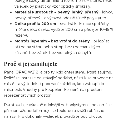
pokryje každý detail reliéfu rovnoměrně – štětec nebo
váleček by plastický vzor opticky smazaly.
Materiál Purotouch – pevný, lehký, přesný
– lehký,
pevný, přesný – a výrazně odolnější než polystyren.
Délka profilu 200 cm
– snadná kalkulace spotřeby:
měřte délku úseku, vydělte 200 cm a přidejte 10–15 %
rezervu.
Montáž lepením – bez vrtání do stěny
– přilepí se
přímo na stěnu nebo strop, bez mechanických
zásahů, bez zátek, bez viditelných úchytů.
Proč si jej zamilujete
Panel ORAC W218 je pro ty, kdo chtějí stěnu, která zaujme.
Reliéf se instaluje na stávající podklad, nástřik se provede na
místě – a výsledek si podmaní každého, kdo vstoupí do
místnosti. Vhodný pro koupelen, komerčních prostor i
reprezentativních prostor.
Purotouch je výrazně odolnější než polystyren – nezlomí se
při montáži, nedeformuje se teplotou a snáší i občasné
nárazy. Pro dokonalý výsledek provádějte povrchovou