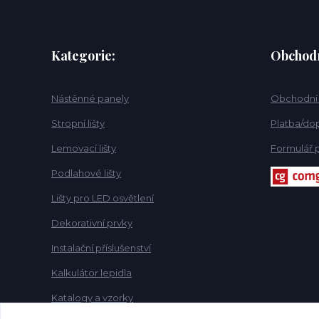
Kategorie:
Obchod
Nástěnné panely
Obchodní
Stropní lišty
Platba/dop
Lemovací lišty
Formulář p
Podlahové lišty
Lišty pro LED osvětlení
Dekorativní prvky
Instalační příslušenství
Kalkulátor lepidla
Katalogy a vzorky