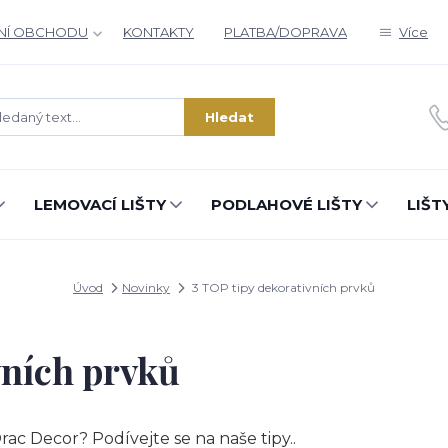
NÍ OBCHODU
KONTAKTY
PLATBA/DOPRAVA
Více
Hledat
LEMOVACÍ LIŠTY
PODLAHOVÉ LIŠTY
LIŠT
Úvod
Novinky
3 TOP tipy dekorativních prvků
vních prvků
rac Decor? Podívejte se na naše tipy..