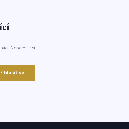
ící
 akci. Nenechte si
řihlásit se