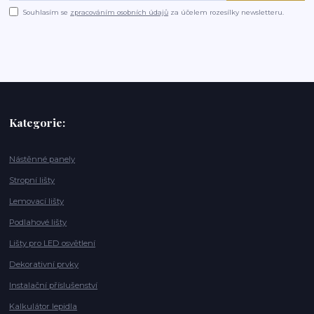
Souhlasím se
zpracováním osobních údajů
za účelem rozesílky newsletteru.
Kategorie:
Nástěnné panely
Stropní lišty
Lemovací lišty
Podlahové lišty
Lišty pro LED osvětlení
Dekorativní prvky
Instalační příslušenství
Kalkulátor lepidla