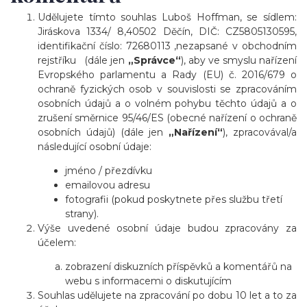
Udělujete tímto souhlas Luboš Hoffman, se sídlem:
Jiráskova 1334/ 8,40502 Děčín, DIČ: CZ5805130595,
identifikační číslo: 72680113 ,nezapsané v obchodním
rejstříku (dále jen
„Správce“
), aby ve smyslu nařízení
Evropského parlamentu a Rady (EU) č. 2016/679 o
ochraně fyzických osob v souvislosti se zpracováním
osobních údajů a o volném pohybu těchto údajů a o
zrušení směrnice 95/46/ES (obecné nařízení o ochraně
osobních údajů) (dále jen
„Nařízení“
), zpracovával/a
následující osobní údaje:
jméno / přezdívku
emailovou adresu
fotografii (pokud poskytnete přes službu třetí
strany).
Výše uvedené osobní údaje budou zpracovány za
účelem:
zobrazení diskuzních příspěvků a komentářů na
webu s informacemi o diskutujícím
Souhlas udělujete na zpracování po dobu 10 let a to za