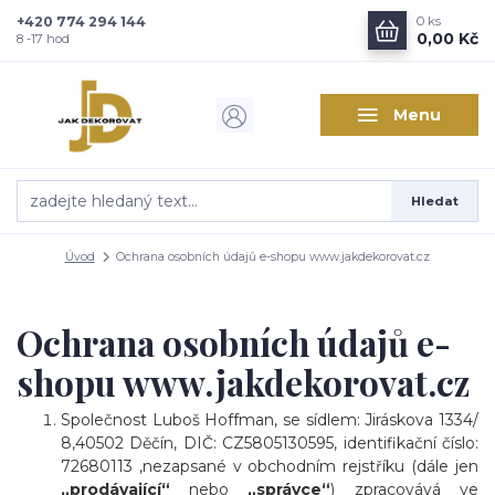
+420 774 294 144
0
ks
Zajímá vás, co nového v
0,00 Kč
8 -17 hod
designu interiérů?
Menu
Kam poslat informaci o novinkách v interiérovém designu?
Odeslat
Hledat
Přeji si odebírat novinky e-mailem dle
podmínek zpracování
osobních údajů
.
Úvod
Ochrana osobních údajů e-shopu www.jakdekorovat.cz
Souhlasím se
zpracováním osobních údajů
pro účely registrace.
Ochrana osobních údajů e-
Zavřít
shopu www.jakdekorovat.cz
Společnost Luboš Hoffman, se sídlem: Jiráskova 1334/
8,40502 Děčín, DIČ: CZ5805130595, identifikační číslo:
72680113 ,nezapsané v obchodním rejstříku (dále jen
„prodávající“
nebo
„správce“
) zpracovává ve