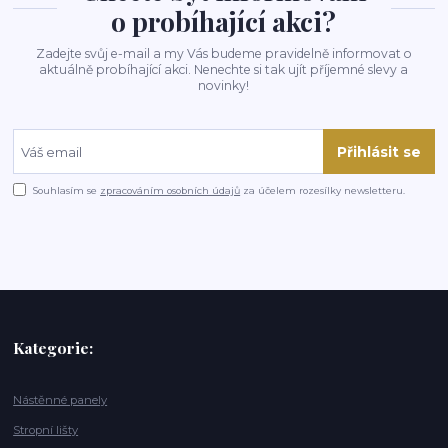
o probíhající akci?
Zadejte svůj e-mail a my Vás budeme pravidelně informovat o
aktuálně probíhající akci. Nenechte si tak ujít příjemné slevy a
novinky!
Přihlásit se
Souhlasím se
zpracováním osobních údajů
za účelem rozesílky newsletteru.
Kategorie:
Nástěnné panely
Stropní lišty