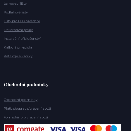
Lemovací lišty
Podlahové lišty
Lišty pro LED osvětlení
Dekorativní prvky
Instalační příslušenství
Kalkulátor lepidla
Katalogy a vzorky
Obchodní podmínky
Obchodní podmínky
Platba/doprava/vrácení zboží
Formulář pro vrácení zboží