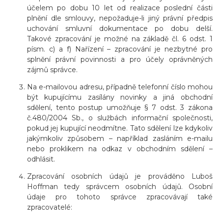
účelem po dobu 10 let od realizace poslední části
plnění dle smlouvy, nepožaduje-li jiný právní předpis
uchování smluvní dokumentace po dobu delší.
Takové zpracování je možné na základě čl. 6 odst. 1
písm. c) a f) Nařízení – zpracování je nezbytné pro
splnění právní povinnosti a pro účely oprávněných
zájmů správce.
Na e-mailovou adresu, případně telefonní číslo mohou
být kupujícímu zasílány novinky a jiná obchodní
sdělení, tento postup umožňuje § 7 odst. 3 zákona
č.480/2004 Sb., o službách informační společnosti,
pokud jej kupující neodmítne. Tato sdělení lze kdykoliv
jakýmkoliv způsobem – například zasláním e-mailu
nebo proklikem na odkaz v obchodním sdělení –
odhlásit.
Zpracování osobních údajů je prováděno Luboš
Hoffman tedy správcem osobních údajů. Osobní
údaje pro tohoto správce zpracovávají také
zpracovatelé: