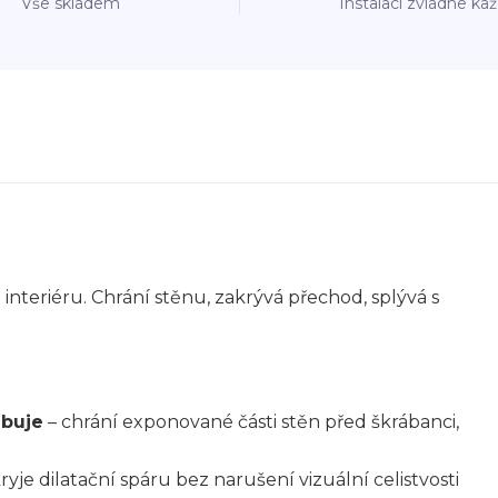
Vše skladem
Instalaci zvládne ka
interiéru. Chrání stěnu, zakrývá přechod, splývá s
ebuje
– chrání exponované části stěn před škrábanci,
ryje dilatační spáru bez narušení vizuální celistvosti