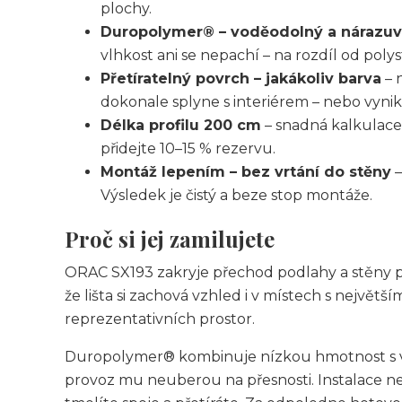
plochy.
Duropolymer® – voděodolný a nárazu
vlhkost ani se nepachí – na rozdíl od poly
Přetíratelný povrch – jakákoliv barva
– 
dokonale splyne s interiérem – nebo vynik
Délka profilu 200 cm
– snadná kalkulace
přidejte 10–15 % rezervu.
Montáž lepením – bez vrtání do stěny
–
Výsledek je čistý a beze stop montáže.
Proč si jej zamilujete
ORAC SX193 zakryje přechod podlahy a stěny př
že lišta si zachová vzhled i v místech s nejvě
reprezentativních prostor.
Duropolymer® kombinuje nízkou hmotnost s výr
provoz mu neuberou na přesnosti. Instalace nev