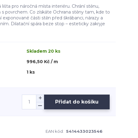
išta pro náročná místa interiéru. Chrání stěnu,
á s povrchem. Co získáte Ochrana stěny tam, kde to
ní exponované části stěn před škrábanci, nárazy a
m. Dilatační spára beze stop – esteticky zakryje
Skladem 20 ks
996,50 Kč / m
1 ks
Přidat do košíku
EAN kód:
5414433023546