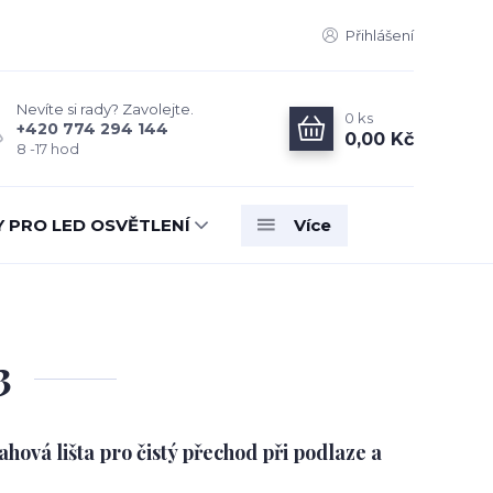
Přihlášení
Nevíte si rady? Zavolejte.
0
ks
+420 774 294 144
0,00 Kč
8 -17 hod
Y PRO LED OSVĚTLENÍ
Více
3
ová lišta pro čistý přechod při podlaze a