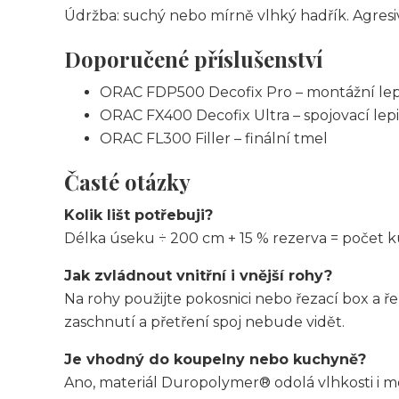
Údržba: suchý nebo mírně vlhký hadřík. Agresiv
Doporučené příslušenství
ORAC FDP500 Decofix Pro – montážní lep
ORAC FX400 Decofix Ultra – spojovací lepi
ORAC FL300 Filler – finální tmel
Časté otázky
Kolik lišt potřebuji?
Délka úseku ÷ 200 cm + 15 % rezerva = počet ku
Jak zvládnout vnitřní i vnější rohy?
Na rohy použijte pokosnici nebo řezací box a 
zaschnutí a přetření spoj nebude vidět.
Je vhodný do koupelny nebo kuchyně?
Ano, materiál Duropolymer® odolá vlhkosti i