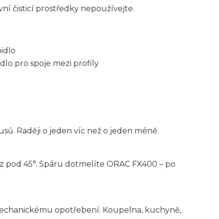
ní čisticí prostředky nepoužívejte.
idlo
dlo pro spoje mezi profily
sů. Raději o jeden víc než o jeden méně.
řez pod 45°. Spáru dotmelíte ORAC FX400 – po
 mechanickému opotřebení. Koupelna, kuchyně,