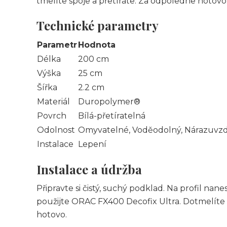
tmelíte spoje a přetíráte. Za odpoledne hotovo
Technické parametry
Parametr
Hodnota
Délka
200 cm
Výška
25 cm
Šířka
2.2 cm
Materiál
Duropolymer®
Povrch
Bílá-přetíratelná
Odolnost
Omyvatelné, Voděodolný, Nárazuvzd
Instalace
Lepení
Instalace a údržba
Připravte si čistý, suchý podklad. Na profil na
použijte ORAC FX400 Decofix Ultra. Dotmelíte 
hotovo.