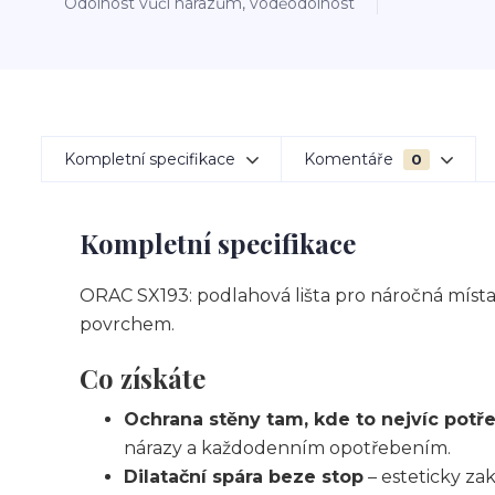
Odolnost vůči nárazům, voděodolnost
Kompletní specifikace
Komentáře
0
Kompletní specifikace
ORAC SX193: podlahová lišta pro náročná místa 
povrchem.
Co získáte
Ochrana stěny tam, kde to nejvíc potř
nárazy a každodenním opotřebením.
Dilatační spára beze stop
– esteticky zak