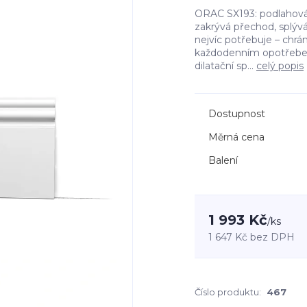
ORAC SX193: podlahová l
zakrývá přechod, splýv
nejvíc potřebuje – chrá
každodenním opotřebení
dilatační sp...
celý popis
Dostupnost
Měrná cena
Balení
1 993 Kč
/
ks
1 647 Kč
bez DPH
Číslo produktu:
467