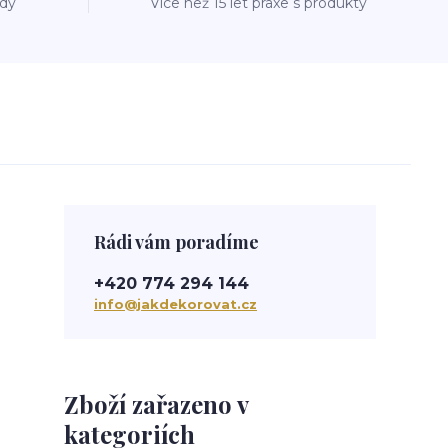
ždý
Více než 15 let praxe s produkty
Rádi vám poradíme
+420 774 294 144
info@jakdekorovat.cz
Zboží zařazeno v
kategoriích