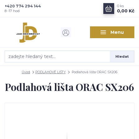
+420 774 294 144
0
ks
Zajímá vás, co nového v
0,00 Kč
8 -17 hod
designu interiérů?
Menu
Kam poslat informaci o novinkách v interiérovém designu?
Odeslat
Hledat
Přeji si odebírat novinky e-mailem dle
podmínek zpracování
osobních údajů
.
Úvod
PODLAHOVÉ LIŠTY
Podlahová lišta ORAC SX206
Souhlasím se
zpracováním osobních údajů
pro účely registrace.
Podlahová lišta ORAC SX206
Zavřít