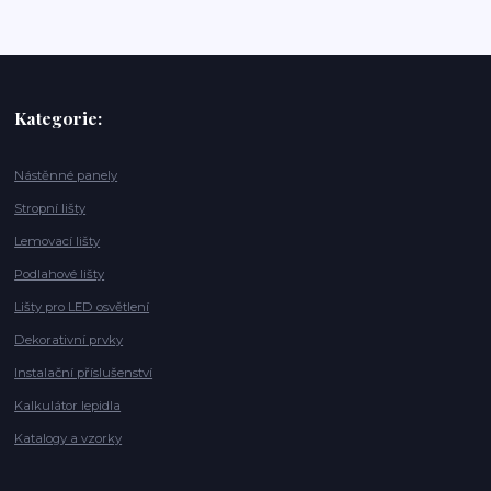
Kategorie:
Nástěnné panely
Stropní lišty
Lemovací lišty
Podlahové lišty
Lišty pro LED osvětlení
Dekorativní prvky
Instalační příslušenství
Kalkulátor lepidla
Katalogy a vzorky