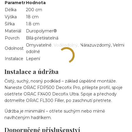
Parametr
Hodnota
Délka
200 cm
Výška
18 cm
Šířka
1.8 cm
Materiál
Duropolymer®
Povrch
Bílá-přetíratelná
Omyvatelné, Voděodolný, Nárazuvzdorný, Velmi
Odolnost
odolné
Instalace
Lepení
Instalace a údržba
Čistý, suchý, nosný podklad – základ úspěšné montáže.
Naneste ORAC FDP500 Decofix Pro, přilepte profil, spoje
ošetřete ORAC FX400 Decofix Ultra. Spoje a přechody
dotmelíte ORAC FL300 Filler, po zaschnutí přetřete.
Údržba je minimální – otřete suchým nebo mírně
navlhčeným hadříkem.
Doporučené příslušenství