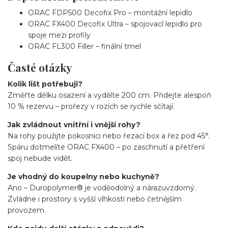
ORAC FDP500 Decofix Pro – montážní lepidlo
ORAC FX400 Decofix Ultra – spojovací lepidlo pro
spoje mezi profily
ORAC FL300 Filler – finální tmel
Časté otázky
Kolik lišt potřebuji?
Změřte délku osazení a vydělte 200 cm. Přidejte alespoň
10 % rezervu – prořezy v rozích se rychle sčítají.
Jak zvládnout vnitřní i vnější rohy?
Na rohy použijte pokosnici nebo řezací box a řez pod 45°.
Spáru dotmelíte ORAC FX400 – po zaschnutí a přetření
spoj nebude vidět.
Je vhodný do koupelny nebo kuchyně?
Ano – Duropolymer® je voděodolný a nárazuvzdorný.
Zvládne i prostory s vyšší vlhkostí nebo četnějším
provozem.