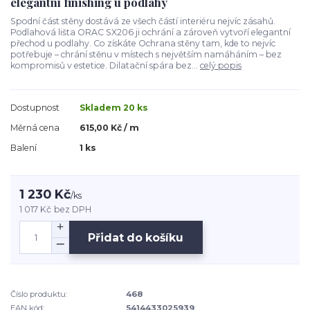
elegantní finishing u podlahy
Spodní část stěny dostává ze všech částí interiéru nejvíc zásahů.
Podlahová lišta ORAC SX206 ji ochrání a zároveň vytvoří elegantní
přechod u podlahy. Co získáte Ochrana stěny tam, kde to nejvíc
potřebuje – chrání stěnu v místech s největším namáháním – bez
kompromisů v estetice. Dilatační spára bez...
celý popis
Dostupnost
Skladem 20 ks
Měrná cena
615,00 Kč / m
Balení
1 ks
1 230 Kč
/
ks
1 017 Kč
bez DPH
Přidat do košíku
Číslo produktu:
468
EAN kód:
5414433025939