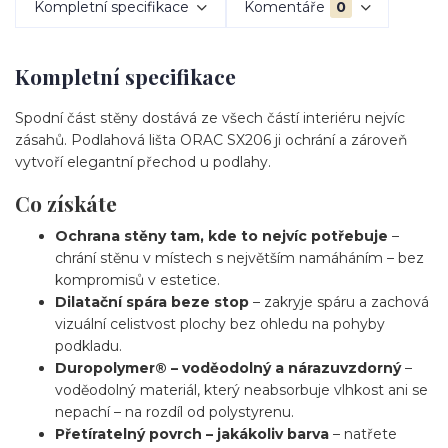
Kompletní specifikace
Komentáře
0
Kompletní specifikace
Spodní část stěny dostává ze všech částí interiéru nejvíc
zásahů. Podlahová lišta ORAC SX206 ji ochrání a zároveň
vytvoří elegantní přechod u podlahy.
Co získáte
Ochrana stěny tam, kde to nejvíc potřebuje
–
chrání stěnu v místech s největším namáháním – bez
kompromisů v estetice.
Dilatační spára beze stop
– zakryje spáru a zachová
vizuální celistvost plochy bez ohledu na pohyby
podkladu.
Duropolymer® – voděodolný a nárazuvzdorný
–
voděodolný materiál, který neabsorbuje vlhkost ani se
nepachí – na rozdíl od polystyrenu.
Přetíratelný povrch – jakákoliv barva
– natřete