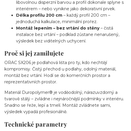
libovolnou disperzní barvou a profil dokonale splyne s
interiérem – nebo vynikne jako dekorativní prvek.
Délka profilu 200 cm
– každý profil 200 cm –
jednoduchá kalkulace, minimální prořez.
Montáž lepením – bez vrtání do stěny
– čistá
instalace bez vrtání – podklad zůstane nenarušený,
výsledek bez viditelných uchycení.
Proč si jej zamilujete
ORAC SX206 je podlahová lišta pro ty, kdo nechtějí
kompromisy. Čistý přechod u podlahy, odolný materiál,
montáž bez vrtání. Hodí se do komerčních prostor a
reprezentativních prostor.
Materiál Duropolymer® je voděodolný, nárazuvzdorný a
tvarově stálý – zvládne i nejnáročnější podmínky v interiéru.
Snadno se řeže, lepí a tmelí. Montáž zvládnete sami,
výsledek vypadá profesionálně.
Technické parametry