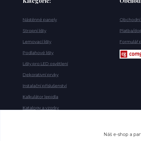
Kategorie:
Obchod
Nástěnné panely
Obchodní
Stropní lišty
Platba/dop
Lemovací lišty
Formulář p
Podlahové lišty
Lišty pro LED osvětlení
Dekorativní prvky
Instalační příslušenství
Kalkulátor lepidla
Katalogy a vzorky
Náš e-shop a par