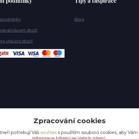
ní podmínky
Tipy a Inspirace
 podmínky
Blog
rava/vrácení zboží
ro vrácení zboží
Zpracování cookies
tneři potřebují Váš
souhlas
s použitím souborů cookies, aby Vám
informace týkající se Vašich zájmů.