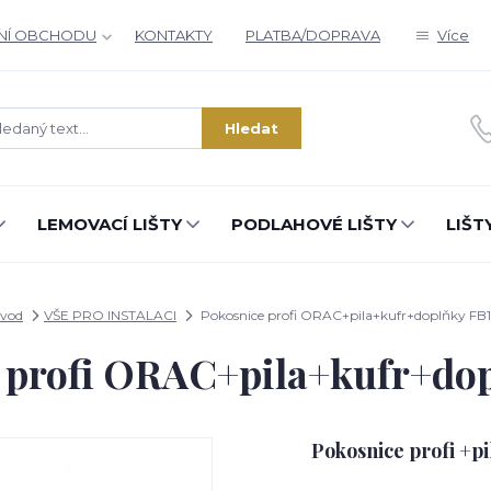
NÍ OBCHODU
KONTAKTY
PLATBA/DOPRAVA
Více
Hledat
LEMOVACÍ LIŠTY
PODLAHOVÉ LIŠTY
LIŠT
vod
VŠE PRO INSTALACI
Pokosnice profi ORAC+pila+kufr+doplňky FB
 profi ORAC+pila+kufr+do
Pokosnice profi +p