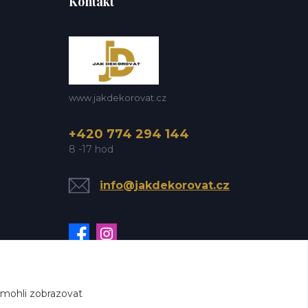
Kontakt
www.jakdekorovat.cz
+420 774 294 144
8 -17 hod
info@jakdekorovat.cz
 mohli zobrazovat