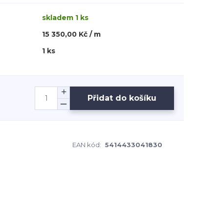
skladem 1 ks
15 350,00 Kč / m
1 ks
Přidat do košíku
EAN kód:
5414433041830