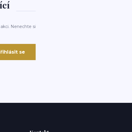
ící
 akci. Nenechte si
řihlásit se