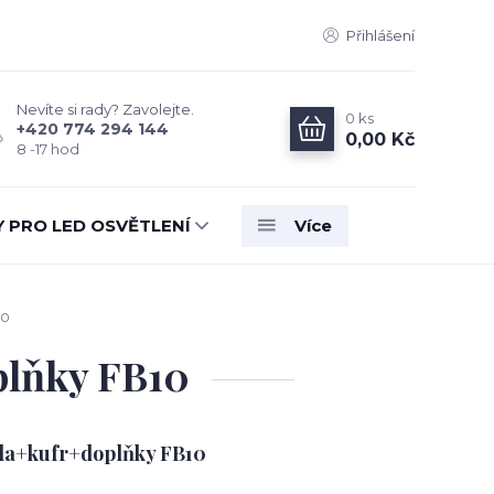
Přihlášení
Nevíte si rady? Zavolejte.
0
ks
+420 774 294 144
0,00 Kč
8 -17 hod
Y PRO LED OSVĚTLENÍ
Více
10
plňky FB10
ila+kufr+doplňky FB10