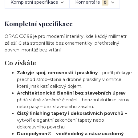
Kompletní specifikace
Komentáře
0
Kompletní specifikace
ORAC CX196 je pro moderní interiéry, kde každý milimetr
záleží. Čistá stropní lišta bez ornamentiky, přetíratelný
povrch, montáž bez vrtání.
Co získáte
Zakryje spoj, nerovnosti i praskliny
– profil překryje
přechod strop–stěna a drobné praskliny v omítce,
které jinak kazí celkový dojem.
Architektonické členění bez stavebních úprav
–
přidá stěně záměrné členění – horizontální linie, rámy
nebo pásy – bez stavebního zásahu.
Čistý finishing tapety i dekorativních povrchů
–
vytvoří elegantní zakončení tapety nebo
dekorativního povrchu.
Duropolymer® – voděodolný a nárazuvzdorný
–