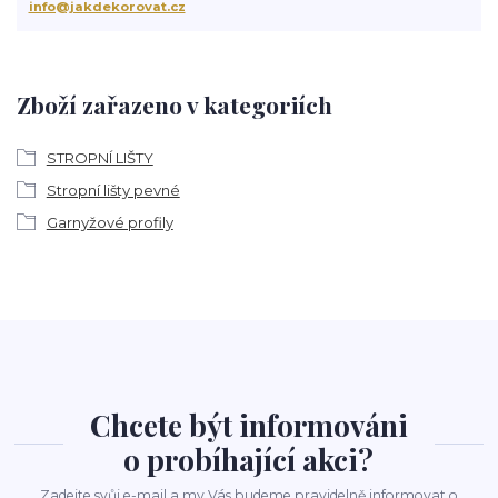
info@jakdekorovat.cz
Zboží zařazeno v kategoriích
STROPNÍ LIŠTY
Stropní lišty pevné
Garnyžové profily
Chcete být informováni
o probíhající akci?
Zadejte svůj e-mail a my Vás budeme pravidelně informovat o