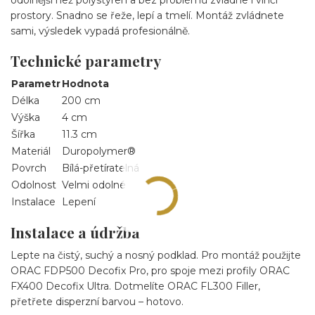
odolnější než polystyren a bez problémů zvládne i vlhčí
prostory. Snadno se řeže, lepí a tmelí. Montáž zvládnete
sami, výsledek vypadá profesionálně.
Technické parametry
Parametr
Hodnota
Délka
200 cm
Výška
4 cm
Šířka
11.3 cm
Materiál
Duropolymer®
Povrch
Bílá-přetíratelná
Odolnost
Velmi odolné
Instalace
Lepení
Instalace a údržba
Lepte na čistý, suchý a nosný podklad. Pro montáž použijte
ORAC FDP500 Decofix Pro, pro spoje mezi profily ORAC
FX400 Decofix Ultra. Dotmelíte ORAC FL300 Filler,
přetřete disperzní barvou – hotovo.