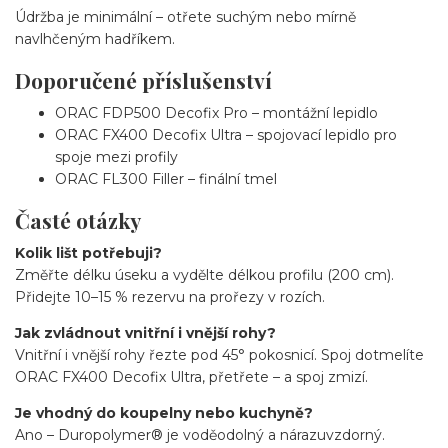
Údržba je minimální – otřete suchým nebo mírně
navlhčeným hadříkem.
Doporučené příslušenství
ORAC FDP500 Decofix Pro – montážní lepidlo
ORAC FX400 Decofix Ultra – spojovací lepidlo pro
spoje mezi profily
ORAC FL300 Filler – finální tmel
Časté otázky
Kolik lišt potřebuji?
Změřte délku úseku a vydělte délkou profilu (200 cm).
Přidejte 10–15 % rezervu na prořezy v rozích.
Jak zvládnout vnitřní i vnější rohy?
Vnitřní i vnější rohy řezte pod 45° pokosnicí. Spoj dotmelíte
ORAC FX400 Decofix Ultra, přetřete – a spoj zmizí.
Je vhodný do koupelny nebo kuchyně?
Ano – Duropolymer® je voděodolný a nárazuvzdorný.