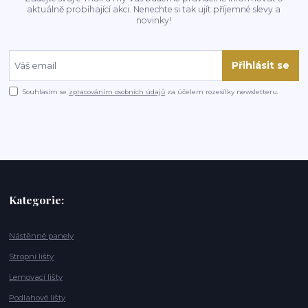
aktuálně probíhající akci. Nenechte si tak ujít příjemné slevy a
novinky!
Přihlásit se
Souhlasím se
zpracováním osobních údajů
za účelem rozesílky newsletteru.
Kategorie:
Nástěnné panely
Stropní lišty
Lemovací lišty
Podlahové lišty