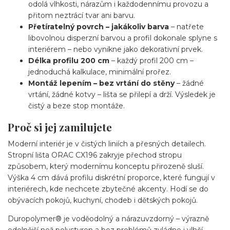
odolá vlhkosti, nárazům i každodennímu provozu a
přitom neztrácí tvar ani barvu.
Přetíratelný povrch – jakákoliv barva
– natřete
libovolnou disperzní barvou a profil dokonale splyne s
interiérem – nebo vynikne jako dekorativní prvek.
Délka profilu 200 cm
– každý profil 200 cm –
jednoduchá kalkulace, minimální prořez.
Montáž lepením – bez vrtání do stěny
– žádné
vrtání, žádné kotvy – lišta se přilepí a drží. Výsledek je
čistý a beze stop montáže.
Proč si jej zamilujete
Moderní interiér je v čistých liniích a přesných detailech.
Stropní lišta ORAC CX196 zakryje přechod stropu
způsobem, který modernímu konceptu přirozeně sluší.
Výška 4 cm dává profilu diskrétní proporce, které fungují v
interiérech, kde nechcete zbytečné akcenty. Hodí se do
obývacích pokojů, kuchyní, chodeb i dětských pokojů.
Duropolymer® je voděodolný a nárazuvzdorný – výrazně