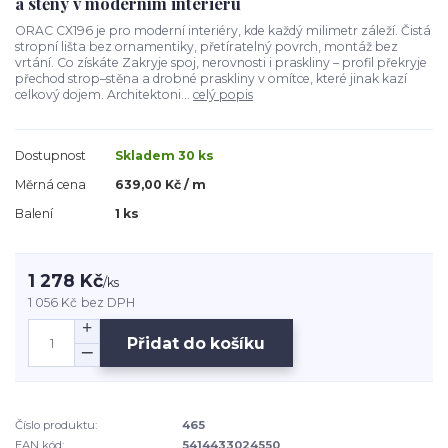
a stěny v moderním interiéru
ORAC CX196 je pro moderní interiéry, kde každý milimetr záleží. Čistá
stropní lišta bez ornamentiky, přetíratelný povrch, montáž bez
vrtání. Co získáte Zakryje spoj, nerovnosti i praskliny – profil překryje
přechod strop–stěna a drobné praskliny v omítce, které jinak kazí
celkový dojem. Architektoni...
celý popis
Dostupnost
Skladem 30 ks
Měrná cena
639,00 Kč / m
Balení
1 ks
1 278 Kč
/
ks
1 056 Kč
bez DPH
Přidat do košíku
Číslo produktu:
465
EAN kód:
5414433024550