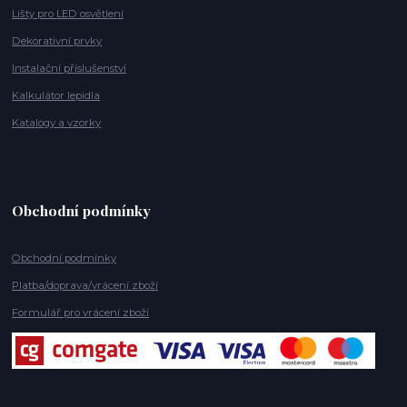
Lišty pro LED osvětlení
Dekorativní prvky
Instalační příslušenství
Kalkulátor lepidla
Katalogy a vzorky
Obchodní podmínky
Obchodní podmínky
Platba/doprava/vrácení zboží
Formulář pro vrácení zboží