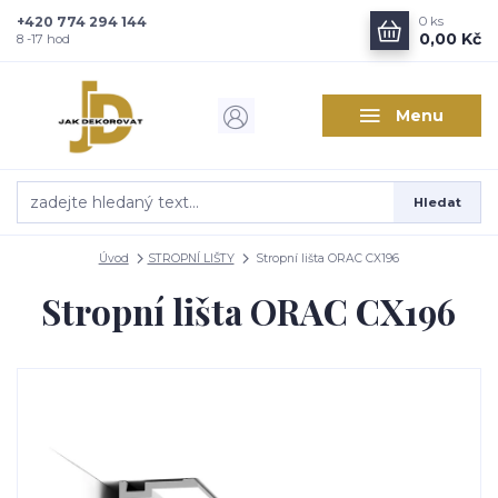
+420 774 294 144
0
ks
Zajímá vás, co nového v
0,00 Kč
8 -17 hod
designu interiérů?
Menu
Kam poslat informaci o novinkách v interiérovém designu?
Odeslat
Hledat
Přeji si odebírat novinky e-mailem dle
podmínek zpracování
osobních údajů
.
Úvod
STROPNÍ LIŠTY
Stropní lišta ORAC CX196
Souhlasím se
zpracováním osobních údajů
pro účely registrace.
Stropní lišta ORAC CX196
Zavřít