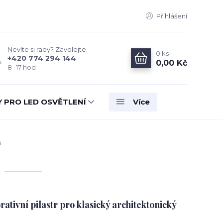
Přihlášení
Nevíte si rady? Zavolejte.
0
ks
+420 774 294 144
0,00 Kč
8 -17 hod
Y PRO LED OSVĚTLENÍ
Více
0
tivní pilastr pro klasický architektonický