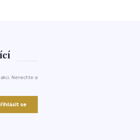
ící
 akci. Nenechte si
řihlásit se