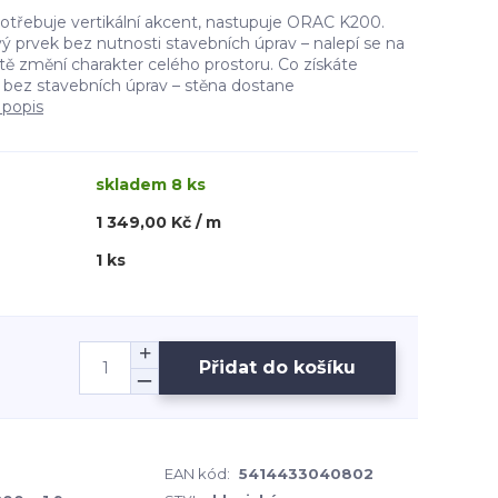
potřebuje vertikální akcent, nastupuje ORAC K200.
ový prvek bez nutnosti stavebních úprav – nalepí se na
itě změní charakter celého prostoru. Co získáte
í bez stavebních úprav – stěna dostane
 popis
skladem 8 ks
1 349,00 Kč / m
1 ks
Přidat do košíku
EAN kód:
5414433040802