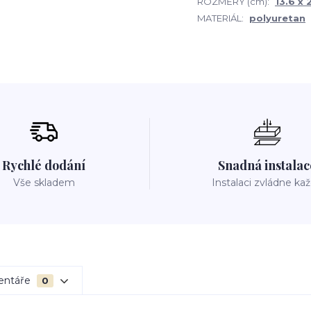
ROZMĚRY (cm):
13.6 x 
MATERIÁL:
polyuretan
Rychlé dodání
Snadná instalac
Vše skladem
Instalaci zvládne ka
entáře
0