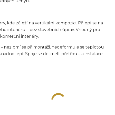
telných úchytů.
, kde záleží na vertikální kompozici. Přilepí se na
ého interiéru – bez stavebních úprav. Vhodný pro
komerční interiéry.
 – nezlomí se při montáži, nedeformuje se teplotou
 snadno lepí. Spoje se dotmelí, přetřou – a instalace