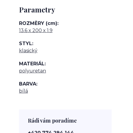
Parametry
ROZMĚRY (cm)
13.6 x 200 x 1.9
STYL
klasický
MATERIÁL
polyuretan
BARVA
bílá
Rádi vám poradíme
+420 774 294 144