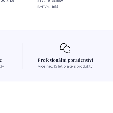
200 x 1.9
STYL:
klasický
BARVA:
bílá
e
Profesionální poradenství
ždý
Více než 15 let praxe s produkty