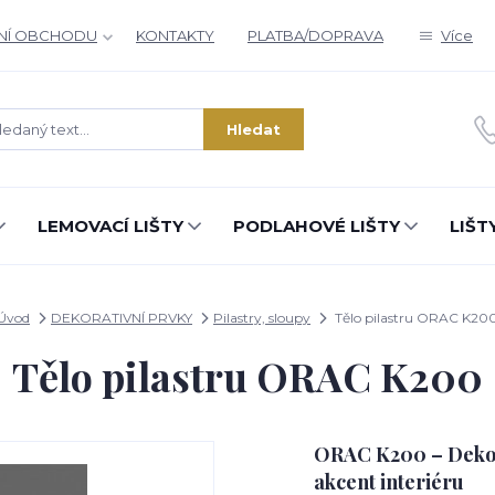
NÍ OBCHODU
KONTAKTY
PLATBA/DOPRAVA
Více
Zajímá vás, co nového v designu
interiérů?
Hledat
Kam poslat informaci o novinkách v interiérovém designu?
Odeslat
LEMOVACÍ LIŠTY
PODLAHOVÉ LIŠTY
LIŠT
Přeji si odebírat novinky e-mailem dle
podmínek zpracování osobních údajů
.
Souhlasím se
zpracováním osobních údajů
pro účely registrace.
Úvod
DEKORATIVNÍ PRVKY
Pilastry, sloupy
Tělo pilastru ORAC K20
Tělo pilastru ORAC K200
Zavřít
ORAC K200 – Dekora
akcent interiéru