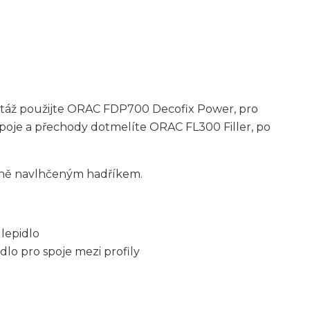
ontáž použijte ORAC FDP700 Decofix Power, pro
Spoje a přechody dotmelíte ORAC FL300 Filler, po
rně navlhčeným hadříkem.
lepidlo
dlo pro spoje mezi profily