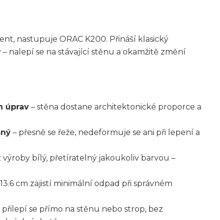
ent, nastupuje ORAC K200. Přináší klasický
 – nalepí se na stávající stěnu a okamžitě změní
h úprav
– stěna dostane architektonické proporce a
sný
– přesně se řeže, nedeformuje se ani při lepení a
z výroby bílý, přetíratelný jakoukoliv barvou –
13.6 cm zajistí minimální odpad při správném
 přilepí se přímo na stěnu nebo strop, bez