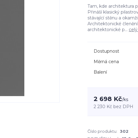
Tam, kde architektura 
Přináší klasický pilastr
stávající stěnu a okamž
Architektonické členěn
architektonické p...
celý
Dostupnost
Měrná cena
Balení
2 698 Kč
/
ks
2 230 Kč
bez DPH
Číslo produktu:
302