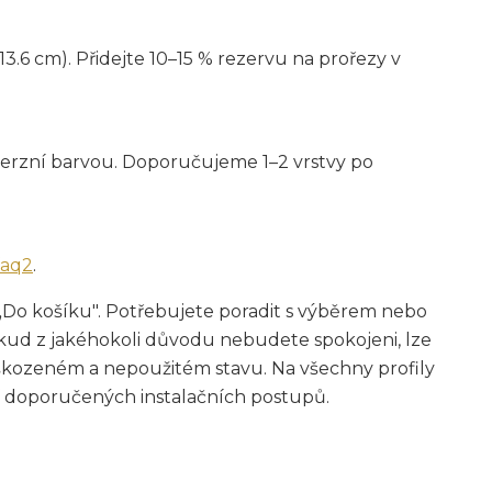
3.6 cm). Přidejte 10–15 % rezervu na prořezy v
sperzní barvou. Doporučujeme 1–2 vrstvy po
faq2
.
„Do košíku". Potřebujete poradit s výběrem nebo
ud z jakéhokoli důvodu nebudete spokojeni, lze
škozeném a nepoužitém stavu. Na všechny profily
 doporučených instalačních postupů.