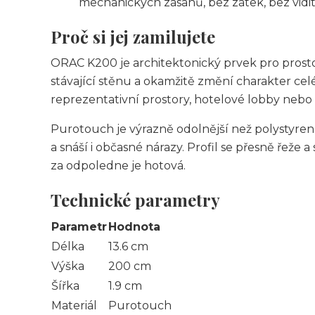
mechanických zásahů, bez zátek, bez vidi
Proč si jej zamilujete
ORAC K200 je architektonický prvek pro prostory
stávající stěnu a okamžitě změní charakter cel
reprezentativní prostory, hotelové lobby nebo 
Purotouch je výrazně odolnější než polystyren
a snáší i občasné nárazy. Profil se přesně řeže a
za odpoledne je hotová.
Technické parametry
Parametr
Hodnota
Délka
13.6 cm
Výška
200 cm
Šířka
1.9 cm
Materiál
Purotouch