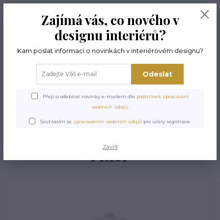
+420 774 294 144
0
ks
Zajímá vás, co nového v
0,00 Kč
8 -17 hod
designu interiérů?
Menu
Kam poslat informaci o novinkách v interiérovém designu?
Odeslat
Hledat
Přeji si odebírat novinky e-mailem dle
podmínek zpracování
osobních údajů
.
Úvod
VŠE PRO INSTALACI
Tmel ORAC FL300 DecoFix Filler
Souhlasím se
zpracováním osobních údajů
pro účely registrace.
Tmel ORAC FL300 DecoFix
Zavřít
Filler