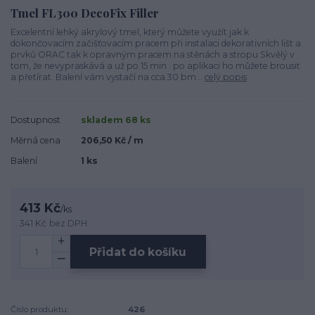
Tmel FL300 DecoFix Filler
Excelentní lehký akrylový tmel, který můžete využít jak k
dokončovacím začišťovacím pracem při instalaci dekorativních lišt a
prvků ORAC tak k opravným pracem na stěnách a stropu Skvělý v
tom, že nevypraskává a už po 15 min . po aplikaci ho můžete brousit
a přetírat. Balení vám vystačí na cca 30 bm...
celý popis
Dostupnost
skladem 68 ks
Měrná cena
206,50 Kč / m
Balení
1 ks
413 Kč
/
ks
341 Kč
bez DPH
Přidat do košíku
Číslo produktu:
426