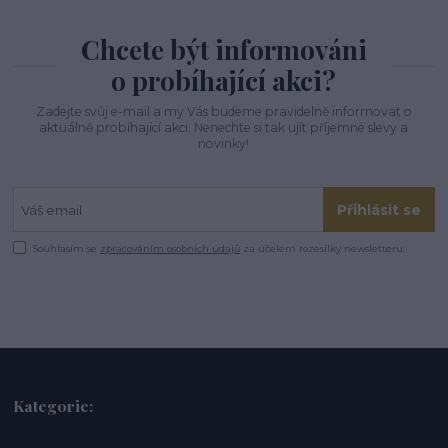
Chcete být informováni
o probíhající akci?
Zadejte svůj e-mail a my Vás budeme pravidelně informovat o
aktuálně probíhající akci. Nenechte si tak ujít příjemné slevy a
novinky!
Přihlásit se
Souhlasím se
zpracováním osobních údajů
za účelem rozesílky newsletteru.
Kategorie: