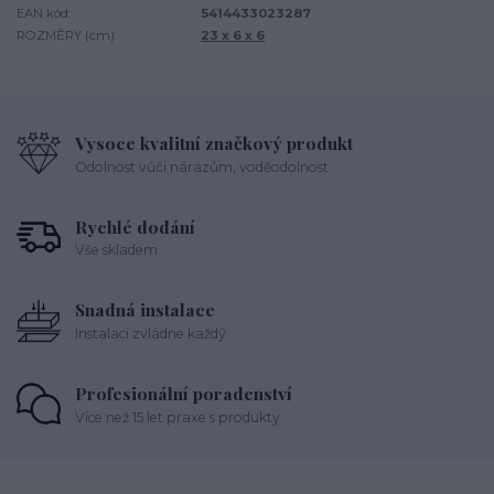
EAN kód:
5414433023287
ROZMĚRY (cm):
23 x 6 x 6
Vysoce kvalitní značkový produkt
Odolnost vůči nárazům, voděodolnost
Rychlé dodání
Vše skladem
Snadná instalace
Instalaci zvládne každý
Profesionální poradenství
Více než 15 let praxe s produkty