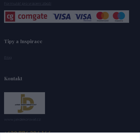
Formulář pro vrácení zboží
Tipy a Inspirace
Blog
Kontakt
www.jakdekorovat.cz
+420 774 294 144
8 -17 hod