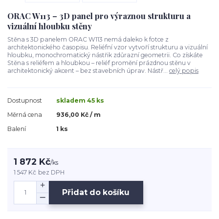
ORAC W113 – 3D panel pro výraznou strukturu a
vizuální hloubku stěny
Stěna s 3D panelem ORAC W113 nemá daleko k fotce z
architektonického časopisu. Reliéfní vzor vytvoří strukturu a vizuální
hloubku, monochromatický nástřik zdůrazní geometrii. Co získáte
Stěna s reliéfem a hloubkou – reliéf promění prázdnou stěnu v
architektonický akcent – bez stavebních úprav. Nástř...
celý popis
Dostupnost
skladem 45 ks
Měrná cena
936,00 Kč / m
Balení
1 ks
1 872 Kč
/
ks
1 547 Kč
bez DPH
Přidat do košíku