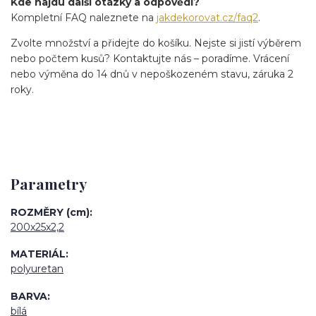
Kde najdu další otázky a odpovědi?
Kompletní FAQ naleznete na
jakdekorovat.cz/faq2
.
Zvolte množství a přidejte do košíku. Nejste si jistí výběrem
nebo počtem kusů? Kontaktujte nás – poradíme. Vrácení
nebo výměna do 14 dnů v nepoškozeném stavu, záruka 2
roky.
Parametry
ROZMĚRY (cm)
200x25x2,2
MATERIÁL
polyuretan
BARVA
bílá