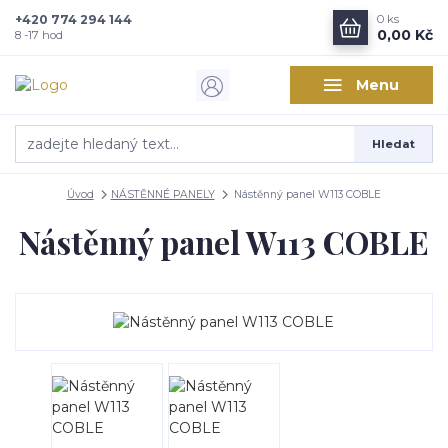
+420 774 294 144
0
ks
Zajímá vás, co nového v
0,00 Kč
8 -17 hod
designu interiérů?
Menu
Kam poslat informaci o novinkách v interiérovém designu?
Hledat
Odeslat
Úvod
NÁSTĚNNÉ PANELY
Nástěnný panel W113 COBLE
Přeji si odebírat novinky e-mailem dle
podmínek zpracování
osobních údajů
.
Nástěnný panel W113 COBLE
Souhlasím se
zpracováním osobních údajů
pro účely registrace.
Zavřít