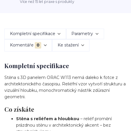
Více než 15 let praxe s produkty
Kompletní specifikace
Parametry
Komentáře
0
Ke stažení
Kompletní specifikace
Stěna s 3D panelem ORAC W113 nemá daleko k fotce z
architektonického časopisu. Reliéfní vzor vytvoří strukturu a
vizuální hloubku, monochromatický nástřik zdůrazní
geometrii.
Co získáte
Stěna s reliéfem a hloubkou
– reliéf promění
prázdnou stěnu v architektonický akcent – bez