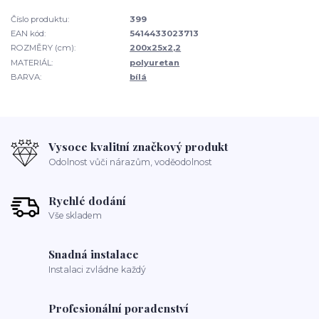
Číslo produktu:
399
EAN kód:
5414433023713
ROZMĚRY (cm):
200x25x2,2
MATERIÁL:
polyuretan
BARVA:
bílá
Vysoce kvalitní značkový produkt
Odolnost vůči nárazům, voděodolnost
Rychlé dodání
Vše skladem
Snadná instalace
Instalaci zvládne každý
Profesionální poradenství