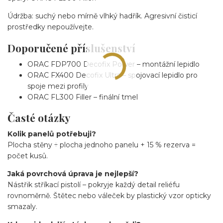
Údržba: suchý nebo mírně vlhký hadřík. Agresivní čisticí
prostředky nepoužívejte.
Doporučené příslušenství
ORAC FDP700 Decofix Power – montážní lepidlo
ORAC FX400 Decofix Ultra – spojovací lepidlo pro
spoje mezi profily
ORAC FL300 Filler – finální tmel
Časté otázky
Kolik panelů potřebuji?
Plocha stěny ÷ plocha jednoho panelu + 15 % rezerva =
počet kusů.
Jaká povrchová úprava je nejlepší?
Nástřik stříkací pistolí – pokryje každý detail reliéfu
rovnoměrně. Štětec nebo váleček by plastický vzor opticky
smazaly.