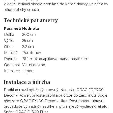
klíčová: stříkací pistole pronikne do každé drážky, váleček by
reliéf opticky smazal.
Technické parametry
Parametr
Hodnota
Délka
200 cm
Výška
25 cm
Šířka
2.2 cm
Materiál
Purotouch
Povrch
Bílá-možno aplikovat barvu nástřikem
Odolnost
Velmi odolné
Instalace
Lepení
Instalace a údržba
Podklad musí být čistý a pevný. Naneste ORAC FDP700
Decofix Power, přiložte profil a přidržte do zaschnutí. Spoje
ošetřete ORAC FX400 Decofix Ultra. Povrchovou úpravu
provádějte výhradně nástřikem pro nejlepší výsledek reliéfu.
Spáry: ORAC FL300 Filler.