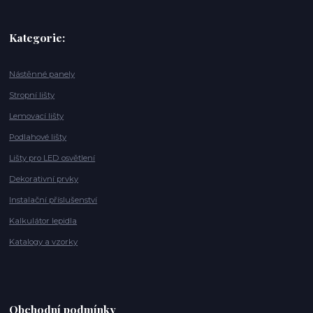
Kategorie:
Nástěnné panely
Stropní lišty
Lemovací lišty
Podlahové lišty
Lišty pro LED osvětlení
Dekorativní prvky
Instalační příslušenství
Kalkulátor lepidla
Katalogy a vzorky
Obchodní podmínky