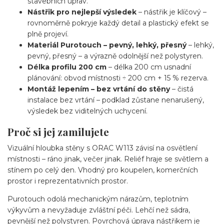
stavebních úprav.
Nástřik pro nejlepší výsledek
– nástřik je klíčový –
rovnoměrně pokryje každý detail a plastický efekt se
plně projeví.
Materiál Purotouch – pevný, lehký, přesný
– lehký,
pevný, přesný – a výrazně odolnější než polystyren.
Délka profilu 200 cm
– délka 200 cm usnadní
plánování: obvod místnosti ÷ 200 cm + 15 % rezerva.
Montáž lepením – bez vrtání do stěny
– čistá
instalace bez vrtání – podklad zůstane nenarušený,
výsledek bez viditelných uchycení.
Proč si jej zamilujete
Vizuální hloubka stěny s ORAC W113 závisí na osvětlení
místnosti – ráno jinak, večer jinak. Reliéf hraje se světlem a
stínem po celý den. Vhodný pro koupelen, komerčních
prostor i reprezentativních prostor.
Purotouch odolá mechanickým nárazům, teplotním
výkyvům a nevyžaduje zvláštní péči. Lehčí než sádra,
pevnější než polystyren. Povrchová úprava nástřikem je