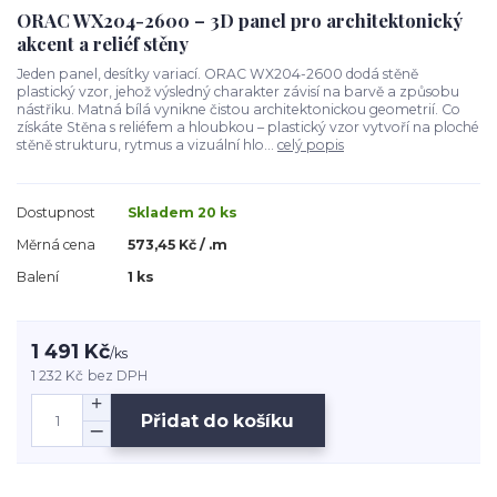
ORAC WX204-2600 – 3D panel pro architektonický
akcent a reliéf stěny
Jeden panel, desítky variací. ORAC WX204-2600 dodá stěně
plastický vzor, jehož výsledný charakter závisí na barvě a způsobu
nástřiku. Matná bílá vynikne čistou architektonickou geometrií. Co
získáte Stěna s reliéfem a hloubkou – plastický vzor vytvoří na ploché
stěně strukturu, rytmus a vizuální hlo...
celý popis
Dostupnost
Skladem 20 ks
Měrná cena
573,45 Kč / .m
Balení
1 ks
1 491 Kč
/
ks
1 232 Kč
bez DPH
Přidat do košíku