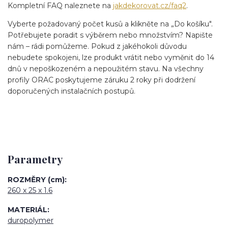
Kompletní FAQ naleznete na
jakdekorovat.cz/faq2
.
Vyberte požadovaný počet kusů a klikněte na „Do košíku".
Potřebujete poradit s výběrem nebo množstvím? Napište
nám – rádi pomůžeme. Pokud z jakéhokoli důvodu
nebudete spokojeni, lze produkt vrátit nebo vyměnit do 14
dnů v nepoškozeném a nepoužitém stavu. Na všechny
profily ORAC poskytujeme záruku 2 roky při dodržení
doporučených instalačních postupů.
Parametry
ROZMĚRY (cm)
260 x 25 x 1.6
MATERIÁL
duropolymer