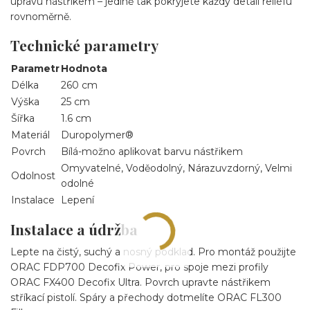
úpravu nástřikem – jedině tak pokryjete každý detail reliéfu
rovnoměrně.
Technické parametry
Parametr
Hodnota
Délka
260 cm
Výška
25 cm
Šířka
1.6 cm
Materiál
Duropolymer®
Povrch
Bílá-možno aplikovat barvu nástřikem
Omyvatelné, Voděodolný, Nárazuvzdorný, Velmi
Odolnost
odolné
Instalace
Lepení
Instalace a údržba
Lepte na čistý, suchý a nosný podklad. Pro montáž použijte
ORAC FDP700 Decofix Power, pro spoje mezi profily
ORAC FX400 Decofix Ultra. Povrch upravte nástřikem
stříkací pistolí. Spáry a přechody dotmelíte ORAC FL300