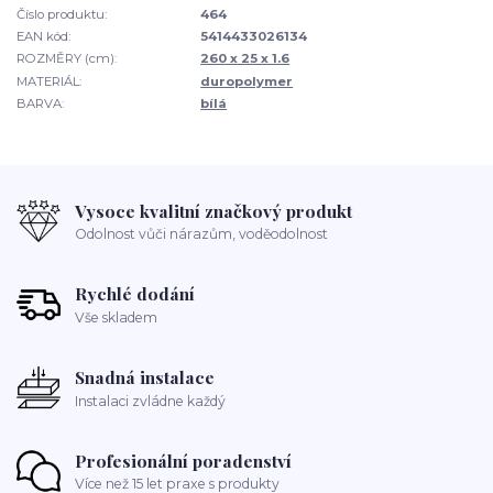
Číslo produktu:
464
EAN kód:
5414433026134
ROZMĚRY (cm):
260 x 25 x 1.6
MATERIÁL:
duropolymer
BARVA:
bílá
Vysoce kvalitní značkový produkt
Odolnost vůči nárazům, voděodolnost
Rychlé dodání
Vše skladem
Snadná instalace
Instalaci zvládne každý
Profesionální poradenství
Více než 15 let praxe s produkty