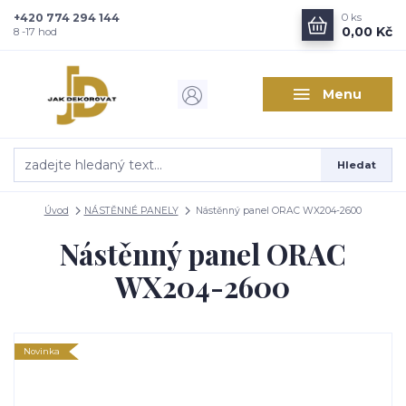
+420 774 294 144
0
ks
Zajímá vás, co nového v
0,00 Kč
8 -17 hod
designu interiérů?
Menu
Kam poslat informaci o novinkách v interiérovém designu?
Odeslat
Hledat
Přeji si odebírat novinky e-mailem dle
podmínek zpracování
osobních údajů
.
Úvod
NÁSTĚNNÉ PANELY
Nástěnný panel ORAC WX204-2600
Souhlasím se
zpracováním osobních údajů
pro účely registrace.
Nástěnný panel ORAC
Zavřít
WX204-2600
Novinka