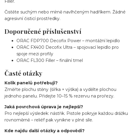
Filler.
Čistěte suchým nebo mírně navlhčeným hadříkem. Žádné
agresivní čisticí prostředky.
Doporučené příslušenství
ORAC FDP700 Decofix Power – montážní lepidlo
ORAC FX400 Decofix Ultra – spojovací lepidlo pro
spoje mezi profily
ORAC FL300 Filler – finální tmel
Časté otázky
Kolik panelů potřebuji?
Změřte plochu stěny (šířka × výška) a vydělte plochou
jednoho panelu. Přidejte 10–15 % rezervu na prořezy.
Jaká povrchová úprava je nejlepší?
Pro nejlepší výsledek: nástřik. Pistole pokryje každou drážku
rovnoměrně – reliéf pak vynikne v plné síle.
Kde najdu další otázky a odpovědi?