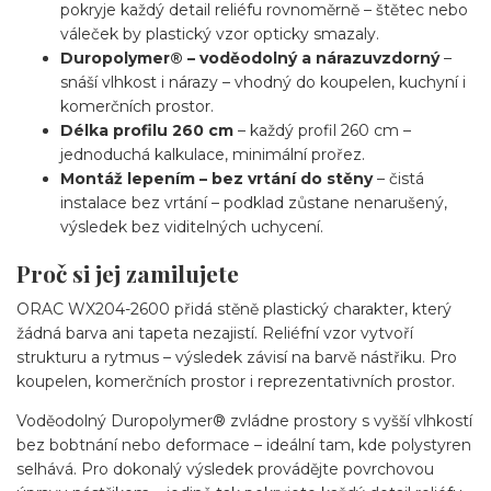
pokryje každý detail reliéfu rovnoměrně – štětec nebo
váleček by plastický vzor opticky smazaly.
Duropolymer® – voděodolný a nárazuvzdorný
–
snáší vlhkost i nárazy – vhodný do koupelen, kuchyní i
komerčních prostor.
Délka profilu 260 cm
– každý profil 260 cm –
jednoduchá kalkulace, minimální prořez.
Montáž lepením – bez vrtání do stěny
– čistá
instalace bez vrtání – podklad zůstane nenarušený,
výsledek bez viditelných uchycení.
Proč si jej zamilujete
ORAC WX204-2600 přidá stěně plastický charakter, který
žádná barva ani tapeta nezajistí. Reliéfní vzor vytvoří
strukturu a rytmus – výsledek závisí na barvě nástřiku. Pro
koupelen, komerčních prostor i reprezentativních prostor.
Voděodolný Duropolymer® zvládne prostory s vyšší vlhkostí
bez bobtnání nebo deformace – ideální tam, kde polystyren
selhává. Pro dokonalý výsledek provádějte povrchovou