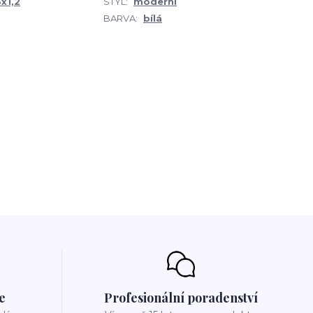
x1,2
STYL:
moderní
BARVA:
bílá
e
Profesionální poradenství