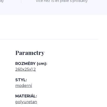
ždý
Více než 15 let praxe s produkty
Parametry
ROZMĚRY (cm)
260x25x1,2
STYL
moderní
MATERIÁL
polyuretan