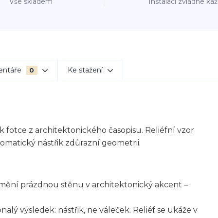
Vše skladem
Instalaci zvládne ka
entáře
Ke stažení
0
otce z architektonického časopisu. Reliéfní vzor
omatický nástřik zdůrazní geometrii.
omění prázdnou stěnu v architektonický akcent –
alý výsledek: nástřik, ne váleček. Reliéf se ukáže v