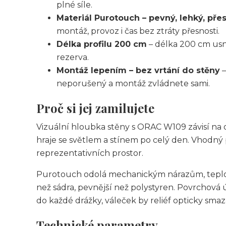
plné síle.
Materiál Purotouch – pevný, lehký, pře
montáž, provoz i čas bez ztráty přesnosti.
Délka profilu 200 cm
– délka 200 cm usn
rezerva.
Montáž lepením – bez vrtání do stěny
–
neporušený a montáž zvládnete sami.
Proč si jej zamilujete
Vizuální hloubka stěny s ORAC W109 závisí na osv
hraje se světlem a stínem po celý den. Vhodný
reprezentativních prostor.
Purotouch odolá mechanickým nárazům, teplot
než sádra, pevnější než polystyren. Povrchová ú
do každé drážky, váleček by reliéf opticky smaz
Technické parametry