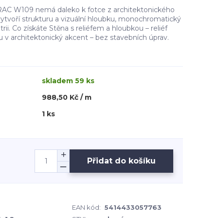
AC W109 nemá daleko k fotce z architektonického
 vytvoří strukturu a vizuální hloubku, monochromatický
ii. Co získáte Stěna s reliéfem a hloubkou – reliéf
 v architektonický akcent – bez stavebních úprav.
skladem 59 ks
988,50 Kč / m
1 ks
Přidat do košíku
EAN kód:
5414433057763