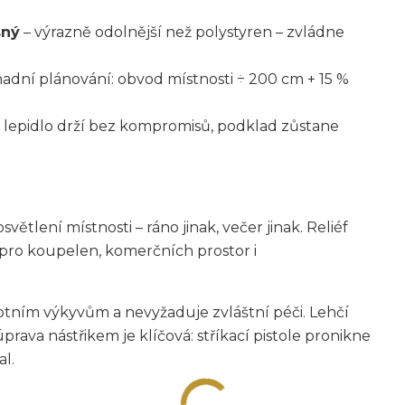
sný
– výrazně odolnější než polystyren – zvládne
adní plánování: obvod místnosti ÷ 200 cm + 15 %
 lepidlo drží bez kompromisů, podklad zůstane
ětlení místnosti – ráno jinak, večer jinak. Reliéf
 pro koupelen, komerčních prostor i
ním výkyvům a nevyžaduje zvláštní péči. Lehčí
prava nástřikem je klíčová: stříkací pistole pronikne
al.