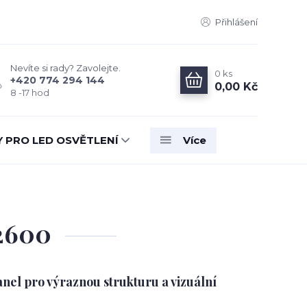
Přihlášení
Nevíte si rady? Zavolejte.
0
ks
+420 774 294 144
0,00 Kč
8 -17 hod
Y PRO LED OSVĚTLENÍ
Více
2600
el pro výraznou strukturu a vizuální