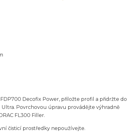
em
FDP700 Decofix Power, přiložte profil a přidržte do
x Ultra. Povrchovou úpravu provádějte výhradně
 ORAC FL300 Filler.
ní čisticí prostředky nepoužívejte.