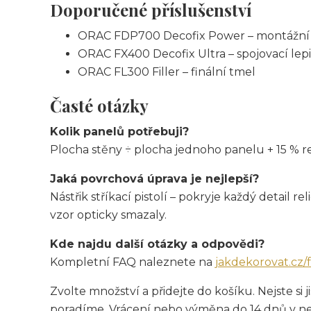
Doporučené příslušenství
ORAC FDP700 Decofix Power – montážní 
ORAC FX400 Decofix Ultra – spojovací lepi
ORAC FL300 Filler – finální tmel
Časté otázky
Kolik panelů potřebuji?
Plocha stěny ÷ plocha jednoho panelu + 15 % r
Jaká povrchová úprava je nejlepší?
Nástřik stříkací pistolí – pokryje každý detail 
vzor opticky smazaly.
Kde najdu další otázky a odpovědi?
Kompletní FAQ naleznete na
jakdekorovat.cz/
Zvolte množství a přidejte do košíku. Nejste s
poradíme. Vrácení nebo výměna do 14 dnů v n