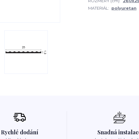
ROZMĚRY (cm):
260x25
MATERIÁL:
polyuretan
Rychlé dodání
Snadná instalac