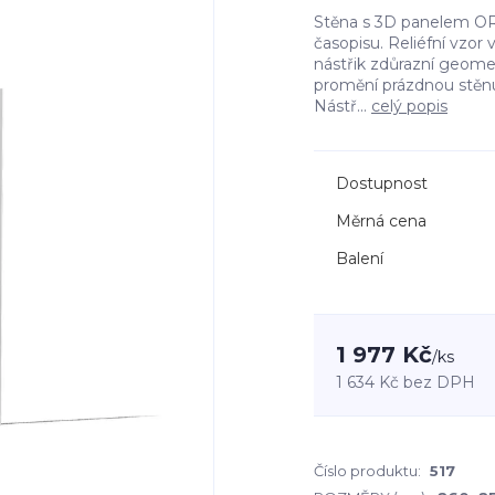
Stěna s 3D panelem OR
časopisu. Reliéfní vzor
nástřik zdůrazní geometr
promění prázdnou stěnu
Nástř...
celý popis
Dostupnost
Měrná cena
Balení
1 977 Kč
/
ks
1 634 Kč
bez DPH
Číslo produktu:
517