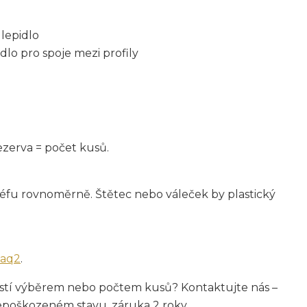
lepidlo
dlo pro spoje mezi profily
ezerva = počet kusů.
reliéfu rovnoměrně. Štětec nebo váleček by plastický
faq2
.
i jistí výběrem nebo počtem kusů? Kontaktujte nás –
epoškozeném stavu, záruka 2 roky.