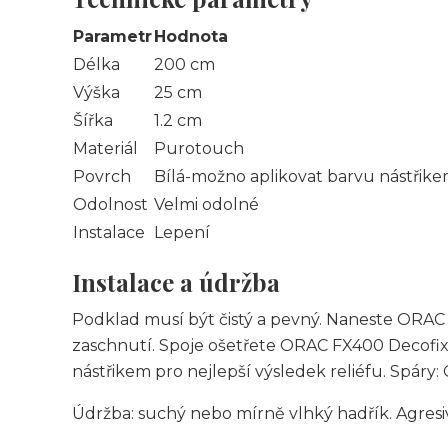
Parametr
Hodnota
Délka
200 cm
Výška
25 cm
Šířka
1.2 cm
Materiál
Purotouch
Povrch
Bílá-možno aplikovat barvu nástřik
Odolnost
Velmi odolné
Instalace
Lepení
Instalace a údržba
Podklad musí být čistý a pevný. Naneste ORAC 
zaschnutí. Spoje ošetřete ORAC FX400 Decofi
nástřikem pro nejlepší výsledek reliéfu. Spáry:
Údržba: suchý nebo mírně vlhký hadřík. Agresiv