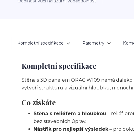
Odolnost vůči nárazům, voděodolnost
Kompletní specifikace
Parametry
Kom
Kompletní specifikace
Stěna s 3D panelem ORAC W109 nemá daleko k f
vytvoří strukturu a vizuální hloubku, monochr
Co získáte
Stěna s reliéfem a hloubkou
– reliéf pr
bez stavebních úprav.
Nástřik pro nejlepší výsledek
– pro dokon