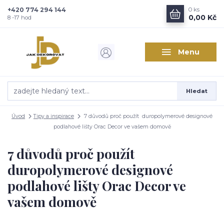
+420 774 294 144
0
ks
0,00 Kč
8 -17 hod
Menu
Hledat
Úvod
Tipy a inspirace
7 důvodů proč použít duropolymerové designové
podlahové lišty Orac Decor ve vašem domově
7 důvodů proč použít
duropolymerové designové
podlahové lišty Orac Decor ve
vašem domově