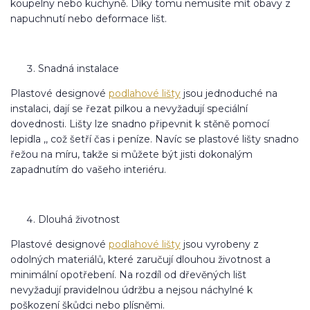
koupelny nebo kuchyně. Díky tomu nemusíte mít obavy z
napuchnutí nebo deformace lišt.
Snadná instalace
Plastové designové
podlahové lišty
jsou jednoduché na
instalaci, dají se řezat pilkou a nevyžadují speciální
dovednosti. Lišty lze snadno připevnit k stěně pomocí
lepidla ,, což šetří čas i peníze. Navíc se plastové lišty snadno
řežou na míru, takže si můžete být jisti dokonalým
zapadnutím do vašeho interiéru.
Dlouhá životnost
Plastové designové
podlahové lišty
jsou vyrobeny z
odolných materiálů, které zaručují dlouhou životnost a
minimální opotřebení. Na rozdíl od dřevěných lišt
nevyžadují pravidelnou údržbu a nejsou náchylné k
poškození škůdci nebo plísněmi.