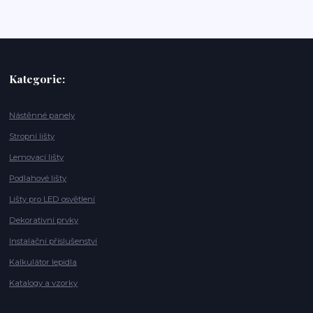
Kategorie:
Nástěnné panely
Stropní lišty
Lemovací lišty
Podlahové lišty
Lišty pro LED osvětlení
Dekorativní prvky
Instalační příslušenství
Kalkulátor lepidla
Katalogy a vzorky