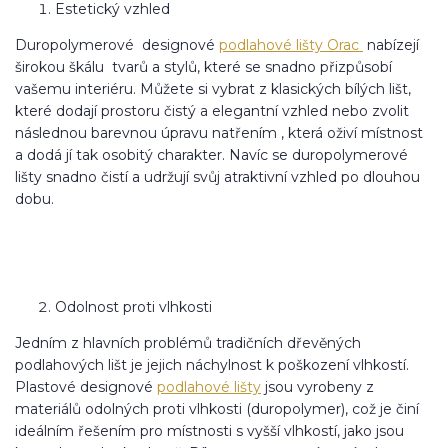
Estetický vzhled
Duropolymerové designové
podlahové lišty Orac
nabízejí
širokou škálu tvarů a stylů, které se snadno přizpůsobí
vašemu interiéru. Můžete si vybrat z klasických bílých lišt,
které dodají prostoru čistý a elegantní vzhled nebo zvolit
následnou barevnou úpravu natřením , která oživí místnost
a dodá jí tak osobitý charakter. Navíc se duropolymerové
lišty snadno čistí a udržují svůj atraktivní vzhled po dlouhou
dobu.
Odolnost proti vlhkosti
Jedním z hlavních problémů tradičních dřevěných
podlahových lišt je jejich náchylnost k poškození vlhkostí.
Plastové designové
podlahové lišty
jsou vyrobeny z
materiálů odolných proti vlhkosti (duropolymer), což je činí
ideálním řešením pro místnosti s vyšší vlhkostí, jako jsou