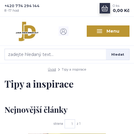
+420 774 294 144
0
ks
0,00 Kč
8 -17 hod
Menu
Hledat
Úvod
Tipy a inspirace
Tipy a inspirace
Nejnovější články
strana
z 1