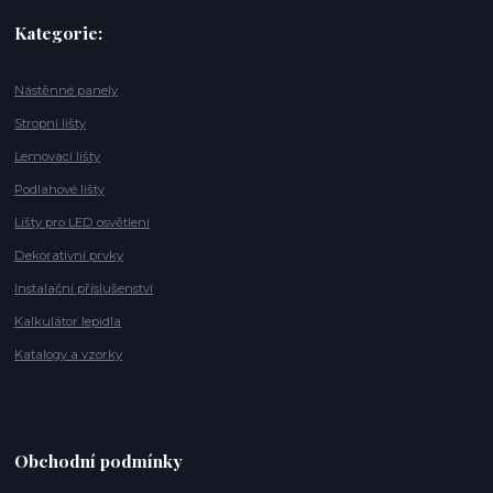
Kategorie:
Nástěnné panely
Stropní lišty
Lemovací lišty
Podlahové lišty
Lišty pro LED osvětlení
Dekorativní prvky
Instalační příslušenství
Kalkulátor lepidla
Katalogy a vzorky
Obchodní podmínky