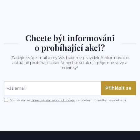
Chcete být informováni
o probíhající akci?
Zadejte svůj e-mail a my Vás budeme pravidelně informovat o
aktuálně probíhající akci. Nenechte si tak ujít příjemné slevy a
novinky!
Přihlásit se
Souhlasím se
zpracováním osobních údajů
za účelem rozesílky newsletteru.